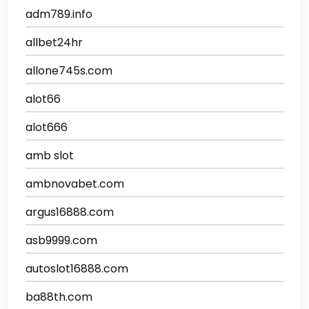
adm789.info
allbet24hr
allone745s.com
alot66
alot666
amb slot
ambnovabet.com
argus16888.com
asb9999.com
autoslot16888.com
ba88th.com