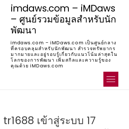
Skip
imdaws.com – iMDaws
to
– ศูนย์รวมข้อมูลสำหรับนัก
content
พัฒนา
imdaws.com – iMDaws.com เป็นศูนย์กลาง
ที่ครอบคลุมสำหรับนักพัฒนา สำรวจทรัพยากร
มากมายและอยู่รอบรู้เกี่ยวกับแนวโน้มล่าสุดใน
โลกของการพัฒนา เพิ่มสกิลและความรู้ของ
คุณด้วย iMDaws.com
tr1688 เข้าสู่ระบบ 17