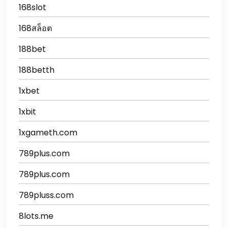
168slot
168สล็อต
188bet
188betth
1xbet
1xbit
1xgameth.com
789plus.com
789plus.com
789pluss.com
8lots.me