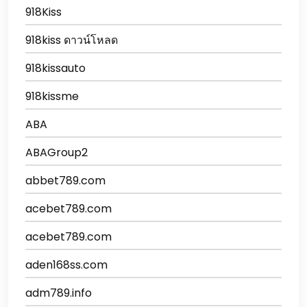
918Kiss
918kiss ดาวน์โหลด
918kissauto
918kissme
ABA
ABAGroup2
abbet789.com
acebet789.com
acebet789.com
aden168ss.com
adm789.info