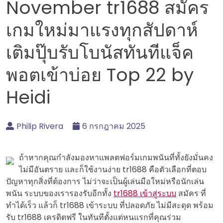
November tr1688 สมัคร
เกมใหม่มาแรงทุกสัปดาห์
เติมปุ๊บรับโบนัสทันทีแจ็ค
พอตเข้าบ่อย Top 22 by
Heidi
Philip Rivera
6 กรกฎาคม 2025
ถ้าหากคุณกำลังมองหาแพลตฟอร์มเกมพนันที่ทั้งยังมั่นคง
ไม่มีอันตราย และก็ใช้งานง่าย tr1688 คือตัวเลือกที่ตอบ
ปัญหาทุกสิ่งที่ต้องการ ไม่ว่าจะเป็นผู้เล่นมือใหม่หรือนักเล่น
พนัน ระบบของเรารองรับอีกทั้ง
tr1688 เข้าสู่ระบบ
สมัคร ที่
ทำได้เร็ว แล้วก็ tr1688 เข้าระบบ ที่ปลอดภัย ไม่มีสะดุด พร้อม
รับ tr1688 เครดิตฟรี ในทันทีตั้งแต่หนแรกที่คุณร่วม