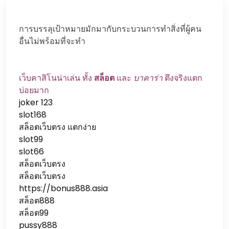
การบรรลุเป้าหมายมักมากับกระบวนการทำสิ่งที่ผู้คน
อื่นไม่พร้อมที่จะทำ
เว็บคาสิโนน่าเล่น ทั้ง
สล็อต
และ
บาคาร่า
ตึงจริงแตก
บ่อยมาก
joker 123
slot168
สล็อตเว็บตรง แตกง่าย
slot99
slot66
สล็อตเว็บตรง
สล็อตเว็บตรง
https://bonus888.asia
สล็อต888
สล็อต99
pussy888