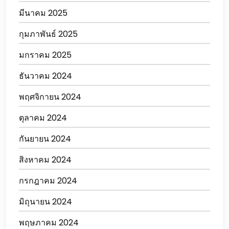
มีนาคม 2025
กุมภาพันธ์ 2025
มกราคม 2025
ธันวาคม 2024
พฤศจิกายน 2024
ตุลาคม 2024
กันยายน 2024
สิงหาคม 2024
กรกฎาคม 2024
มิถุนายน 2024
พฤษภาคม 2024