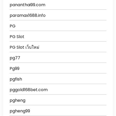
pananthai99.com
paramax1688.info
PG
PG Slot
PG Slot เว็บใหม่
pg77
Pg99
pgfish
pggold168bet.com
pgheng
pgheng99