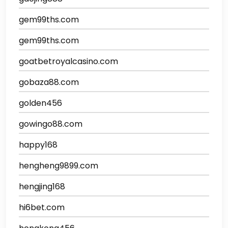
gem99ths.com
gem99ths.com
goatbetroyalcasino.com
gobaza88.com
golden456
gowingo88.com
happy168
hengheng9899.com
hengjing168
hi6bet.com