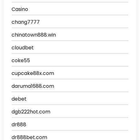
Casino
chang7777
chinatown888.win
cloudbet
coke55
cupcake88x.com
daruma1688.com
debet
dgb222hot.com
dr888
dr888bet.com