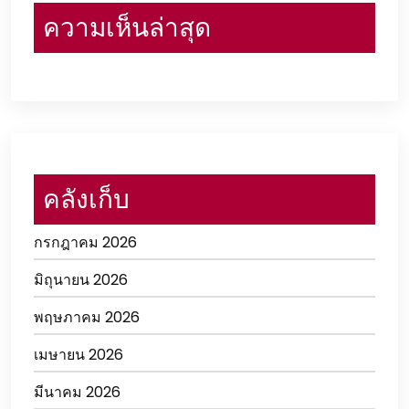
ความเห็นล่าสุด
คลังเก็บ
กรกฎาคม 2026
มิถุนายน 2026
พฤษภาคม 2026
เมษายน 2026
มีนาคม 2026