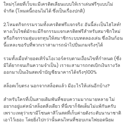
ใหม่ๆโดยที่เว็บจะมีเครดิตเลียนแบบให้เราเล่นฟรีๆแบบไม่
จำกัด (โหมดนี้ถอนไม่ได้ ซึ่งเป็นเรื่องปกติ)
2.โหมดกิจกรรมรวมทั้งเครดิตฟรีแจกจริง: อันนี้ล่ะเป็นไฮไลท์!
ทางเว็บไซต์มักจะมีกิจกรรมแจกเครดิตฟรีสำหรับสมาชิกใหม่
หรือกิจกรรมสุ่มแจกทุนให้สมาชิกระบบทดลองเล่น ซึ่งเงินก้อน
นี้แหละขอรับที่พวกเราสามารถนำไปปั่นเกมจริงๆได้
รวมทั้งเมื่อทำยอดเทิร์นโอเวอร์ครบตามเงื่อนไขที่กำหนด (ซึ่ง
มิได้ยากจนเกินความจำเป็น) เราจะสามารถกดเบิกเงินรางวัล
ออกมาเป็นเงินสดเข้าบัญชีธนาคารได้จริงๆ100%
สล็อตเว็บตรง นอกจากสล็อตแล้ว มีอะไรให้เล่นอีกบ้าง?
สำหรับใครที่เป็นสายเดิมพันที่ชอบความมากมายหลาย ไม่
อยากอยู่แค่หน้าสล็อตสิ่งเดียว ที่นี่เขาก็จัดเต็มไม่แพ้กันครับ
เพราะเหตุว่าเขามีโซนคาสิโนสดที่เก็บค่ายดังระดับนานาชาติ
เอาไว้เยอะ โดยยิ่งไปกว่านั้นคนไหนที่ชอบเกมไพ่ยอดนิยม