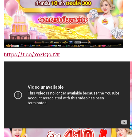
https://t.co/YeZ1QaJ2It