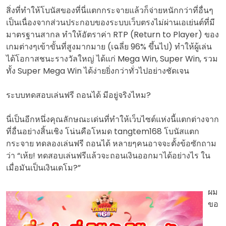
สิ่งที่ทำให้โบนัสของที่นี่แตกกระจายแล้วก็จ่ายหนักกว่าที่อื่นๆ
เป็นเนื่องจากส่วนประกอบของระบบเว็บตรงไม่ผ่านเอเย่นต์ที่มี
มาตรฐานสากล ทำให้อัตราค่า RTP (Return to Player) ของ
เกมต่างๆเข้าขั้นที่สูงมากมาย (เฉลี่ย 96% ขึ้นไป) ทำให้ผู้เล่น
ได้โอกาสชนะรางวัลใหญ่ ได้แก่ Mega Win, Super Win, รวม
ทั้ง Super Mega Win ได้ง่ายยิ่งกว่าทั่วไปอย่างชัดเจน
ระบบทดสอบเล่นฟรี ถอนได้ มีอยู่จริงไหม?
นี่เป็นอีกหนึ่งคุณลักษณะเด่นที่ทำให้เว็บไซต์แห่งนี้แตกต่างจาก
ที่อื่นอย่างสิ้นเชิง โน่นคือโหมด tangtem168 โบนัสแตก
กระจาย ทดลองเล่นฟรี ถอนได้ หลายๆคนอาจจะตั้งข้อซักถาม
ว่า “เห้ย! ทดสอบเล่นฟรีแล้วจะถอนเงินออกมาได้อย่างไร ใน
เมื่อมันเป็นเงินเดโม?”
ผม
ขอ