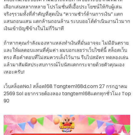
เลือกเล่นหลากหลาย โปรโมชั่นที่เอื้อประโยชน์ให้กับผู้เล่น
จริงๆรวมทั้งที่สำคัญที่สุดเป็น “ความชัวร์ด้านการเงิน” แตก
แสนถอนแสน แตกล้านถอนล้าน ระบบออโต้ดำเนินงานไวมาก
เงินเข้าบัญชีข้างในไม่กี่วินาที
ถ้าหากคุณกำลังมองหาแหล่งทำเงินที่มั่นอาจจะ ไม่มีอันตราย
และให้ผลตอบแทนที่คุ้มค่า ผมบอกเลยว่าเว็บไซต์นี้ สล็อตเว็บ
ตรง คือคำตอบที่ไม่สมควรเล็งไว้นาน รีบไปสมัคร ทดลองเล่น
แล้วมาสัมผัสประสบการณ์โบนัสแตกกระจายด้วยตัวคุณเอง
เหอะครับ!
เว็บสล็อตNo.1 สล็อต168 Tangtem168d.com 27 กรกฎาคม
2569 Sol อยากรวยต้องลอง tangtem168แตกทุกชั่วโมง Top
90