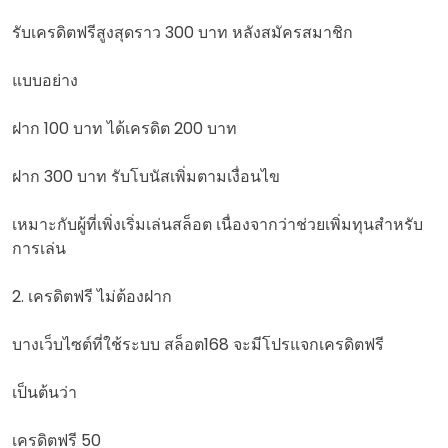
รับเครดิตฟรีสูงสุดราว 300 บาท หลังสมัครสมาชิก
แบบอย่าง
ฝาก 100 บาท ได้เครดิต 200 บาท
ฝาก 300 บาท รับโบนัสเพิ่มตามเงื่อนไข
เหมาะกับผู้ที่เพิ่งเริ่มเล่นสล็อต เนื่องจากว่าช่วยเพิ่มทุนสำหรับ
การเล่น
2. เครดิตฟรี ไม่ต้องฝาก
บางเว็บไซต์ที่ใช้ระบบ สล็อต168 จะมีโปรแจกเครดิตฟรี
เป็นต้นว่า
เครดิตฟรี 50