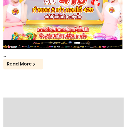
…
Read More