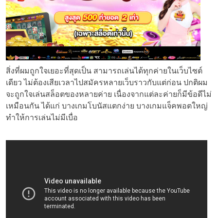
สิ่งที่ผมถูกใจเยอะที่สุดเป็น สามารถเล่นได้ทุกค่ายในเว็บไซต์
เดียว ไม่ต้องเสียเวลาไปสมัครหลายเว็บราวกับแต่ก่อน ปกติผม
จะถูกใจเล่นสล็อตของหลายค่าย เนื่องจากแต่ละค่ายก็มีข้อดีไม่
เหมือนกัน ได้แก่ บางเกมโบนัสแตกง่าย บางเกมแจ็คพอตใหญ่
ทำให้การเล่นไม่มีเบื่อ