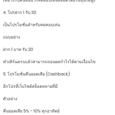
เหมาะกับคนที่อยากทดสอบเล่นสล็อตโดยใช้ทุนไม่สูง
4. โปรฝาก 1 รับ 20
เป็นโปรโมชั่นสำหรับทดสอบเล่น
แบบอย่าง
ฝาก 1 บาท รับ 20
ทำเทิร์นครบแล้วสามารถถอนผลกำไรได้ตามเงื่อนไข
5. โปรโมชั่นคืนยอดเสีย (Cashback)
อีกโปรที่เว็บไซต์สล็อตหลายที่มี
ตัวอย่าง
คืนยอดเสีย 5% – 10% ทุกอาทิตย์