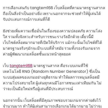
การเลือกเล่นกับ tangtem168 เว็บสล็อตที่ตามมาตรฐานสากล
ถือเป็นสิ่งจำเป็นอย่างยิ่ง เพราะนอกจากจะช่วยทำให้ผู้เล่นได้
รับประสบการณ์การเล่นที่ก็ดี
ยังช่วยเพิ่มความเชื่อมั่นในเรื่องของความปลอดภัย ความโล่ง
ใส รวมทั้งจังหวะสำหรับการชนะรางวัลอีกด้วย เดี๋ยวนี้มี
เว็บไซต์สล็อตมากมายที่เปิดให้บริการ แม้กระนั้นเว็บไซต์ที่ได้
มาตรฐานจริงๆมักจะมีระบบที่ล้ำสมัย รวมทั้งรองรับเกมจาก
ค่ายผู้พัฒนาเกมสล็อตชั้นแนวหน้าสุดยอด
เว็บ
tangtem168
มาตรฐานสากล คือระบบเกมที่ใช้
เทคโนโลยี RNG (Random Number Generator) ซึ่งเป็น
ระบบสุ่มผลของเกมอย่างยุติธรรม ทำให้ผลการหมุนสล็อตมี
ความโปร่งสบายใส ผู้เล่นทุกคนมีโอกาสชนะเท่าเทียมกัน ไม่
ว่าจะเป็นมือใหม่หรือผู้เล่นที่มีประสบการณ์
นอกจากนั้น เว็บสล็อตที่มีคุณภาพชอบรวมเกมจากค่ายดังไว้
จำนวนมาก ทำให้ผู้เล่นสามารถเลือกเกมได้มากมาย ไม่ว่าจะ