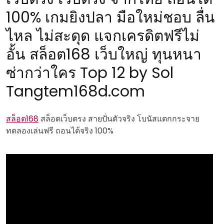
100% เกมยิงปลา มือใหม่ชอบ ลื่น
ไหล ไม่สะดุด แจกเครดิตฟรีไม่
อั้น สล็อต168 เว็บใหญ่ ทุนหนา
ซ่ากว่าใคร Top 12 by Sol
Tangtem168d.com
สล็อต168
สล็อตเว็บตรง สายปั่นตัวจริง โบนัสแตกกระจาย
ทดลองเล่นฟรี ถอนได้จริง 100%