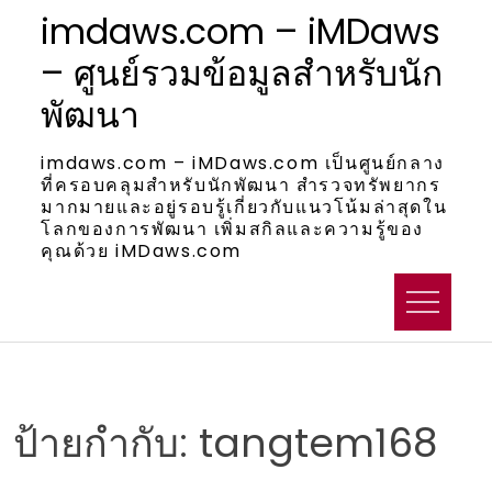
Skip
imdaws.com – iMDaws
to
– ศูนย์รวมข้อมูลสำหรับนัก
content
พัฒนา
imdaws.com – iMDaws.com เป็นศูนย์กลาง
ที่ครอบคลุมสำหรับนักพัฒนา สำรวจทรัพยากร
มากมายและอยู่รอบรู้เกี่ยวกับแนวโน้มล่าสุดใน
โลกของการพัฒนา เพิ่มสกิลและความรู้ของ
คุณด้วย iMDaws.com
ป้ายกำกับ:
tangtem168