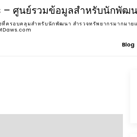
 ศูนย์รวมข้อมูลสำหรับนักพัฒ
ี่ครอบคลุมสำหรับนักพัฒนา สำรวจทรัพยากรมากมายและอ
 iMDaws.com
Blog