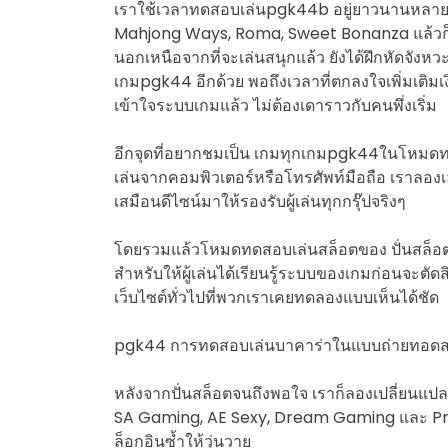
เราใช้เวลาทดสอบเล่นpgk44b อยู่ยาวนานหลายว
Mahjong Ways, Roma, Sweet Bonanza แล้วก็เก
นอกเหนือจากที่จะเล่นสนุกแล้ว ยังได้ฝึกหัดจ
เกมpgk44 อีกด้วย พอถึงเวลาที่ตกลงใจเพิ่มเติมเ
เข้าใจระบบเกมแล้ว ไม่ต้องเดาราวกับคนพึ่งเริ่ม
อีกจุดที่อยากชมเป็น เกมทุกเกมpgk44ในโหมดท
เล่นจากคอมพิวเตอร์หรือโทรศัพท์มือถือ เราลองเล
เสมือนดีไซน์มาให้รองรับผู้เล่นทุกกรุ๊ปจริงๆ
โดยรวมแล้วโหมดทดสอบเล่นสล็อตของ ปั่นสล็อต มิได้
สำหรับให้ผู้เล่นได้เรียนรู้ระบบของเกมก่อนจะตั
เว็บไซต์ทั่วไปที่พวกเราเคยทดลองแบบเห็นได้ชัด
pgk44 การทดสอบเล่นบาคาร่าในแบบถ่ายทอดสดให้ค
หลังจากปั่นสล็อตจนถึงพอใจ เราก็ลองเปลี่ยนแปลง
SA Gaming, AE Sexy, Dream Gaming และ Pret
ล็อกอินซ้ำให้วุ่นวาย