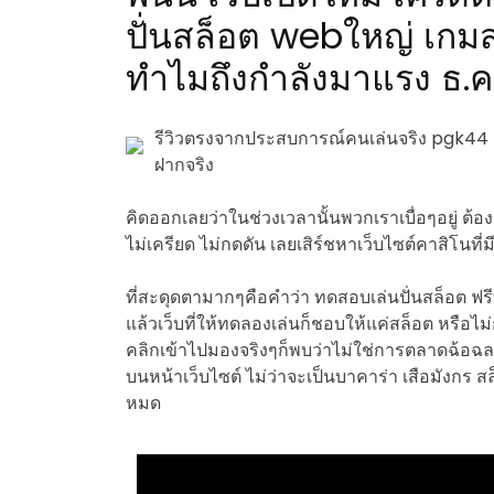
ปั่นสล็อต webใหญ่ เกมสล
ทำไมถึงกำลังมาแรง ธ.ค
รีวิวตรงจากประสบการณ์คนเล่นจริง pgk44 เ
ฝากจริง
คิดออกเลยว่าในช่วงเวลานั้นพวกเราเบื่อๆอยู่ ต้อ
ไม่เครียด ไม่กดดัน เลยเสิร์ชหาเว็บไซต์คาสิโนท
ที่สะดุดตามากๆคือคำว่า ทดสอบเล่นปั่นสล็อต ฟรี
แล้วเว็บที่ให้ทดลองเล่นก็ชอบให้แค่สล็อต หรือไม่
คลิกเข้าไปมองจริงๆก็พบว่าไม่ใช่การตลาดฉ้อฉลแต่
บนหน้าเว็บไซต์ ไม่ว่าจะเป็นบาคาร่า เสือมังกร 
หมด