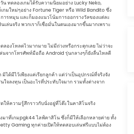
ัน ทดลองเกมได้รับความนิยมอย่าง Lucky Neko,
มใหม่ๆอย่าง Fortune Tiger หรือ Wild Bandito ซึ่ง
ังหวะการหมุน และก็มองแนวโน้มการออกรางวัลของแต่ละ
งินเล่นจริง พวกเราก็เชื่อมั่นในตนเองมากขึ้นมากเพราะ
ดลองโหลดไวมากมาย ไม่มีถ่วงหรือกระตุกเลย ไม่ว่าจะ
่นจากโทรศัพท์มือถือ Android รุ่นกลางๆก็ยังลื่นไหลดี
มีไว้เพียงแค่เรียกลูกค้า แต่ว่าเป็นอุปกรณ์ที่จริงจัง
ดสินใจลงทุน เป็นอะไรที่ประทับใจมาก รวมทั้งต่างจาก
วามรู้สึกราวกับนั่งอยู่ที่โต๊ะในคาสิโนจริง
มาที่เกมpgk44 ไลฟ์คาสิโน ซึ่งก็มีให้เลือกหลายค่าย ทั้ง
ty Gaming ทุกค่ายเปิดให้ทดสอบเล่นฟรีแบบไม่ต้อง