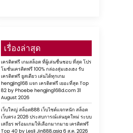
เรื่องล่าสุด
เครดิตฟรี เกมสล็อต ที่ผู้เล่นชื่นชอบ ที่สุด โปร
โมชั่นเครดิตฟรี 100% กล่องสุ่มเฮงเฮง รับ
เครดิตฟรี ยูสเดียว เล่นได้ทุกเกม
hengjing168 แจก เครดิตฟรี เยอะที่สุด Top
82 by Phoebe hengjing168d.com 31
August 2026
เว็บใหญ่ สล็อต888 เว็บไซต์แจกหนัก สล็อต
เว็บตรง 2026 ประสบการณ์เล่นยุคใหม่ ระบบ
เสถียร พร้อมเกมให้เลือกมากมาย เครดิตฟรี
Top 40 by Lesli Jin888.asia 6 ส.ค. 2026