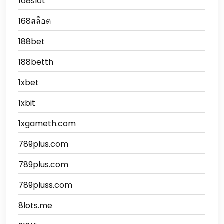
168slot
168สล็อต
188bet
188betth
1xbet
1xbit
1xgameth.com
789plus.com
789plus.com
789pluss.com
8lots.me