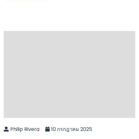
Philip Rivera
10 กรกฎาคม 2025