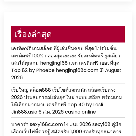
เรื่องล่าสุด
เครดิตฟรี เกมสล็อต ที่ผู้เล่นชื่นชอบ ที่สุด โปรโมชั่น
เครดิตฟรี 100% กล่องสุ่มเฮงเฮง รับเครดิตฟรี ยูสเดียว
เล่นได้ทุกเกม hengjing168 แจก เครดิตฟรี เยอะที่สุด
Top 82 by Phoebe hengjing168d.com 31 August
2026
เว็บใหญ่ สล็อต888 เว็บไซต์แจกหนัก สล็อตเว็บตรง
2026 ประสบการณ์เล่นยุคใหม่ ระบบเสถียร พร้อมเกม
ให้เลือกมากมาย เครดิตฟรี Top 40 by Lesli
Jin888.asia 6 ส.ค. 2026 casino online
บาคาร่า sexy168c.com 14 JUL 2026 sexy168 คู่มือ
เลือกเว็บไพ่ที่ควรรู้ สมัครรับ 1,000 รองรับทุกธนาคาร