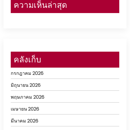
ความเห็นล่าสุด
คลังเก็บ
กรกฎาคม 2026
มิถุนายน 2026
พฤษภาคม 2026
เมษายน 2026
มีนาคม 2026