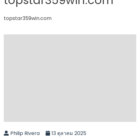
topstar359win.com
topstar359win.com
Philip Rivera
13 ตุลาคม 2025