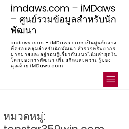
Skip
imdaws.com – iMDaws
to
– ศูนย์รวมข้อมูลสำหรับนัก
content
พัฒนา
imdaws.com – iMDaws.com เป็นศูนย์กลาง
ที่ครอบคลุมสำหรับนักพัฒนา สำรวจทรัพยากร
มากมายและอยู่รอบรู้เกี่ยวกับแนวโน้มล่าสุดใน
โลกของการพัฒนา เพิ่มสกิลและความรู้ของ
คุณด้วย iMDaws.com
หมวดหมู่: