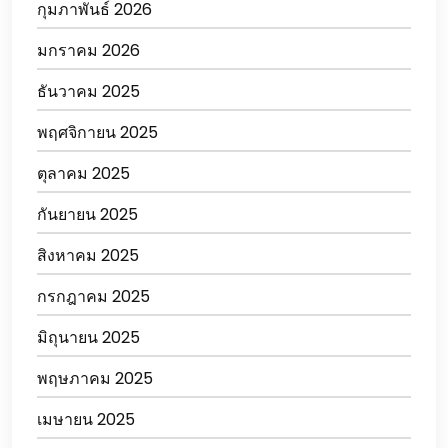
กุมภาพันธ์ 2026
มกราคม 2026
ธันวาคม 2025
พฤศจิกายน 2025
ตุลาคม 2025
กันยายน 2025
สิงหาคม 2025
กรกฎาคม 2025
มิถุนายน 2025
พฤษภาคม 2025
เมษายน 2025