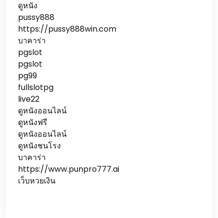
ดูหนัง
pussy888
https://pussy888win.com
บาคาร่า
pgslot
pgslot
pg99
fullslotpg
live22
ดูหนังออนไลน์
ดูหนังฟรี
ดูหนังออนไลน์
ดูหนังชนโรง
บาคาร่า
https://www.punpro777.ai
เว็บหวยเงิน