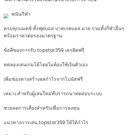
พนันกีฬา
ครบทุกแมตช์ ทั้งฟุตบอล บาสเกตบอล มวย รวมทั้งกีฬาอื่นๆ
พร้อมราคาต่อรองมาตรฐาน
ข้อดีของการรับ topstar359 เครดิตฟรี
ทดลองเล่นเกมได้โดยไม่ต้องใช้เงินตัวเอง
เพิ่มช่องทางสร้างผลกำไรจากโบนัสฟรี
เหมาะสำหรับผู้เล่นใหม่ที่ปรารถนาทดสอบระบบ
ช่วยลดการเสี่ยงสำหรับเพื่อการลงทุน
แนวทางการเล่น topstar359 ให้ได้กำไร