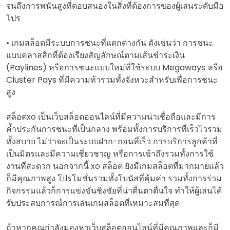
จนถึงการพนันสูงที่ตอบสนองในสิ่งที่ต้องการของผู้เล่นระดับมือ
โปร
• เกมสล็อตมีระบบการชนะที่แตกต่างกัน ดังเช่นว่า การชนะ
แบบคลาสสิกที่ต้องเรียงสัญลักษณ์ตามเส้นชำระเงิน
(Paylines) หรือการชนะแบบใหม่ที่ใช้ระบบ Megaways หรือ
Cluster Pays ที่มีความท้ารวมทั้งจังหวะสำหรับเพื่อการชนะ
สูง
สล็อตxo เป็นเว็บสล็อตออนไลน์ที่มีความน่าเชื่อถือและมีการ
ค้ำประกันการชนะที่เป็นกลาง พร้อมทั้งการบริการที่เร็วไวรวม
ทั้งสบาย ไม่ว่าจะเป็นระบบฝาก-ถอนที่เร็ว การบริการลูกค้าที่
เป็นมิตรและมีความเชี่ยวชาญ หรือการเข้าถึงรวมทั้งการใช้
งานที่สะดวก นอกจากนี้ xo สล็อต ยังมีเกมสล็อตที่มากมายแล้ว
ก็มีคุณภาพสูง โปรโมชั่นรวมทั้งโบนัสที่คุ้มค่า รวมทั้งการร่วม
กิจกรรมแล้วก็การแข่งขันชิงชัยที่น่าตื่นตาตื่นใจ ทำให้ผู้เล่นได้
รับประสบการณ์การเล่นเกมสล็อตที่เหมาะสมที่สุด
ถ้าหากคุณกำลังมองหาเว็บสล็อตออนไลน์ที่มีคุณภาพและก็มี