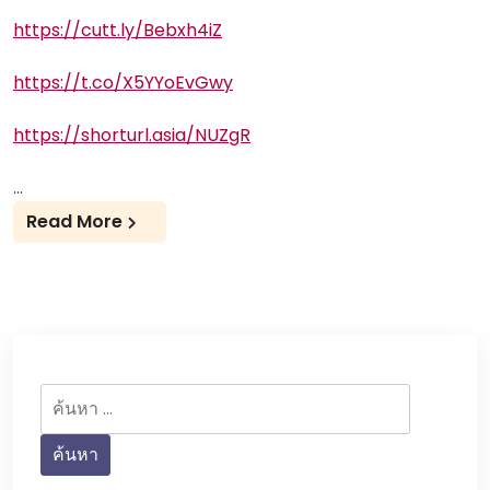
https://cutt.ly/Bebxh4iZ
https://t.co/X5YYoEvGwy
https://shorturl.asia/NUZgR
…
Read More
ค้นหา
สำหรับ: