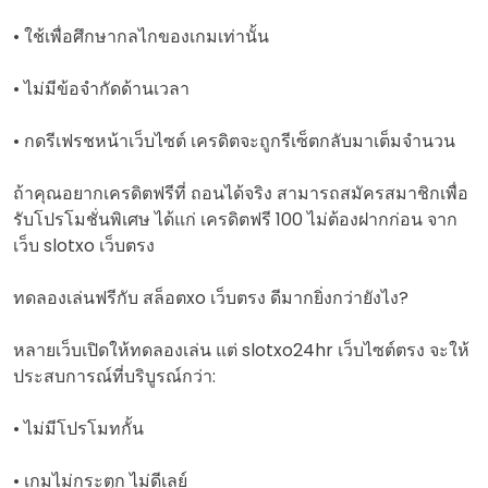
• ใช้เพื่อศึกษากลไกของเกมเท่านั้น
• ไม่มีข้อจำกัดด้านเวลา
• กดรีเฟรชหน้าเว็บไซต์ เครดิตจะถูกรีเซ็ตกลับมาเต็มจำนวน
ถ้าคุณอยากเครดิตฟรีที่ ถอนได้จริง สามารถสมัครสมาชิกเพื่อ
รับโปรโมชั่นพิเศษ ได้แก่ เครดิตฟรี 100 ไม่ต้องฝากก่อน จาก
เว็บ slotxo เว็บตรง
ทดลองเล่นฟรีกับ สล็อตxo เว็บตรง ดีมากยิ่งกว่ายังไง?
หลายเว็บเปิดให้ทดลองเล่น แต่ slotxo24hr เว็บไซต์ตรง จะให้
ประสบการณ์ที่บริบูรณ์กว่า:
• ไม่มีโปรโมทกั้น
• เกมไม่กระตุก ไม่ดีเลย์