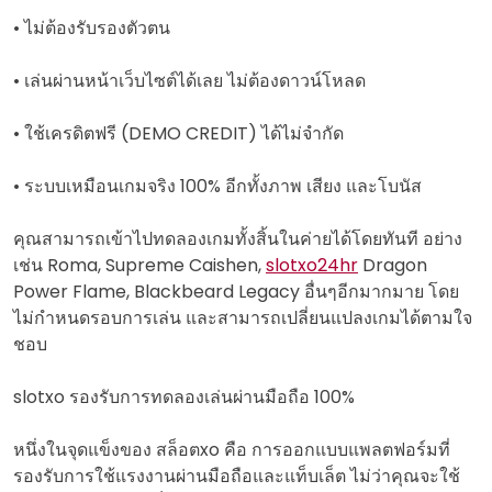
• ไม่ต้องรับรองตัวตน
• เล่นผ่านหน้าเว็บไซต์ได้เลย ไม่ต้องดาวน์โหลด
• ใช้เครดิตฟรี (DEMO CREDIT) ได้ไม่จำกัด
• ระบบเหมือนเกมจริง 100% อีกทั้งภาพ เสียง และโบนัส
คุณสามารถเข้าไปทดลองเกมทั้งสิ้นในค่ายได้โดยทันที อย่าง
เช่น Roma, Supreme Caishen,
slotxo24hr
Dragon
Power Flame, Blackbeard Legacy อื่นๆอีกมากมาย โดย
ไม่กำหนดรอบการเล่น และสามารถเปลี่ยนแปลงเกมได้ตามใจ
ชอบ
slotxo รองรับการทดลองเล่นผ่านมือถือ 100%
หนึ่งในจุดแข็งของ สล็อตxo คือ การออกแบบแพลตฟอร์มที่
รองรับการใช้แรงงานผ่านมือถือและแท็บเล็ต ไม่ว่าคุณจะใช้