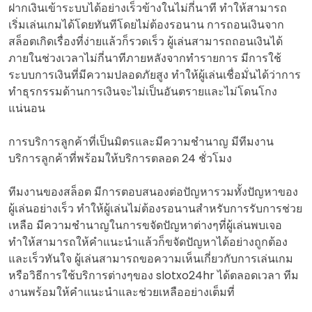
ฝากเงินเข้าระบบได้อย่างเร็วข้างในไม่กี่นาที ทำให้สามารถ
เริ่มเล่นเกมได้โดยทันทีโดยไม่ต้องรอนาน การถอนเงินจาก
สล็อตเกิดเรื่องที่ง่ายแล้วก็รวดเร็ว ผู้เล่นสามารถถอนเงินได้
ภายในช่วงเวลาไม่กี่นาทีภายหลังจากทำรายการ มีการใช้
ระบบการเงินที่มีความปลอดภัยสูง ทำให้ผู้เล่นเชื่อมั่นได้ว่าการ
ทำธุรกรรมด้านการเงินจะไม่เป็นอันตรายและไม่โดนโกง
แน่นอน
การบริการลูกค้าที่เป็นมิตรและมีความชำนาญ มีทีมงาน
บริการลูกค้าที่พร้อมให้บริการตลอด 24 ชั่วโมง
ทีมงานของสล็อต มีการตอบสนองต่อปัญหารวมทั้งปัญหาของ
ผู้เล่นอย่างเร็ว ทำให้ผู้เล่นไม่ต้องรอนานสำหรับการรับการช่วย
เหลือ มีความชำนาญในการขจัดปัญหาต่างๆที่ผู้เล่นพบเจอ
ทำให้สามารถให้คำแนะนำแล้วก็ขจัดปัญหาได้อย่างถูกต้อง
และเร็วทันใจ ผู้เล่นสามารถขอความเห็นเกี่ยวกับการเล่นเกม
หรือวิธีการใช้บริการต่างๆของ slotxo24hr ได้ตลอดเวลา ทีม
งานพร้อมให้คำแนะนำและช่วยเหลืออย่างเต็มที่