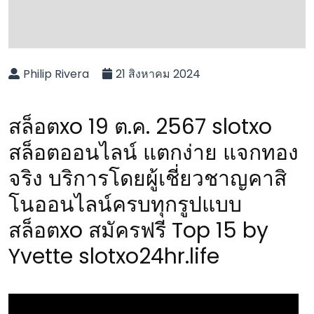
Philip Rivera
21 สิงหาคม 2024
สล็อตxo 19 ต.ค. 2567 slotxo
สล็อตออนไลน์ แตกง่าย แจกทอง
จริง บริการโดยผู้เชี่ยวชาญคาสิ
โนออนไลน์ครบทุกรูปแบบ
สล็อตxo สมัครฟรี Top 15 by
Yvette slotxo24hr.life