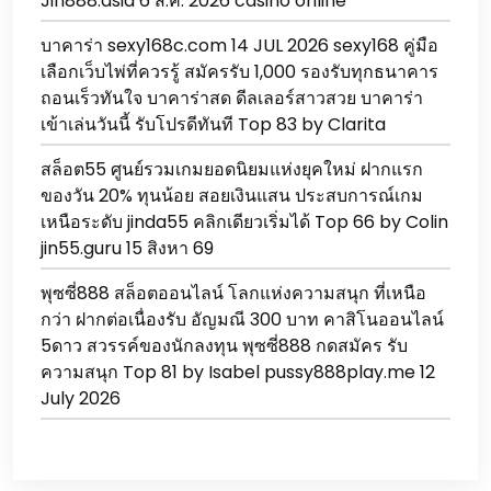
Jin888.asia 6 ส.ค. 2026 casino online
บาคาร่า sexy168c.com 14 JUL 2026 sexy168 คู่มือ
เลือกเว็บไพ่ที่ควรรู้ สมัครรับ 1,000 รองรับทุกธนาคาร
ถอนเร็วทันใจ บาคาร่าสด ดีลเลอร์สาวสวย บาคาร่า
เข้าเล่นวันนี้ รับโปรดีทันที Top 83 by Clarita
สล็อต55 ศูนย์รวมเกมยอดนิยมแห่งยุคใหม่ ฝากแรก
ของวัน 20% ทุนน้อย สอยเงินแสน ประสบการณ์เกม
เหนือระดับ jinda55 คลิกเดียวเริ่มได้ Top 66 by Colin
jin55.guru 15 สิงหา 69
พุซซี่888 สล็อตออนไลน์ โลกแห่งความสนุก ที่เหนือ
กว่า ฝากต่อเนื่องรับ อัญมณี 300 บาท คาสิโนออนไลน์
5ดาว สวรรค์ของนักลงทุน พุซซี่888 กดสมัคร รับ
ความสนุก Top 81 by Isabel pussy888play.me 12
July 2026