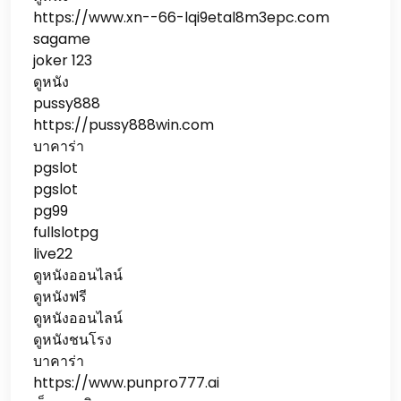
https://www.xn--66-lqi9etal8m3epc.com
sagame
joker 123
ดูหนัง
pussy888
https://pussy888win.com
บาคาร่า
pgslot
pgslot
pg99
fullslotpg
live22
ดูหนังออนไลน์
ดูหนังฟรี
ดูหนังออนไลน์
ดูหนังชนโรง
บาคาร่า
https://www.punpro777.ai