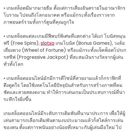
• เกมสล็อตมีมากมายธีม ตั้งแต่การเสี่ยงอันตรายในอาณาจักร
โบราณ ไปจนถึงโลกอนาคต หรือแม้กระทั้งเรื่องราวจาก
ภาพยนตร์รวมทั้งการ์ตูนที่คุณถูกใจ
• เกมสล็อตแต่ละเกมมีฟีพบร์พิเศษที่แตกต่าง ได้แก่ โบนัสหมุน
ฟรี (Free Spins),
slotxo
เกมโบนัส (Bonus Games), วงล้อ
เสี่ยงดวง (Wheel of Fortune) หรือแม้กระทั้งแจ็คพ็อตโปรเก
รสซีฟ (Progressive Jackpot) ที่สะสมเงินรางวัลจากผู้เล่น
ทั่วทั้งโลก
• เกมสล็อตออนไลน์มักมีการดีไซน์ที่สวยงามแล้วก็กราฟิกที่
ดึงดูดใจ โดยใช้เทคโนโลยีปัจจุบันสำหรับการสร้างภาพที่คม
ชัดและสวยสดงดงาม ทำให้การเล่นเกมเป็นประสบการณ์ที่น่า
ระทึกใจยิ่งขึ้น
เกมสล็อตออนไลน์มีระดับการเดิมพันที่นานาประการ เพื่อให้ผู้
เล่นสามารถเลือกเดิมพันตามงบประมาณแล้วก็สไตล์การเล่น
ของตน ตั้งแต่การพนันอย่างน้อยที่เหมาะกับผู้เล่นมือใหม่ ไป