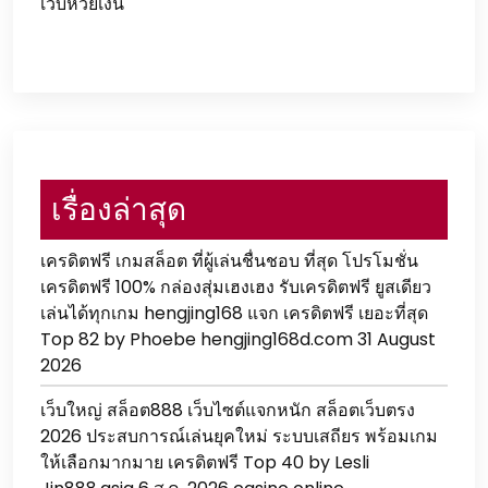
เว็บหวยเงิน
เรื่องล่าสุด
เครดิตฟรี เกมสล็อต ที่ผู้เล่นชื่นชอบ ที่สุด โปรโมชั่น
เครดิตฟรี 100% กล่องสุ่มเฮงเฮง รับเครดิตฟรี ยูสเดียว
เล่นได้ทุกเกม hengjing168 แจก เครดิตฟรี เยอะที่สุด
Top 82 by Phoebe hengjing168d.com 31 August
2026
เว็บใหญ่ สล็อต888 เว็บไซต์แจกหนัก สล็อตเว็บตรง
2026 ประสบการณ์เล่นยุคใหม่ ระบบเสถียร พร้อมเกม
ให้เลือกมากมาย เครดิตฟรี Top 40 by Lesli