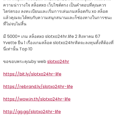
ความน่าวางใจ สล็อตxo เว็บไซต์ตรง เป็นคำตอบที่คุณควร
ไตร่ตรอง ลงทะเบียนและเริ่มการเล่นเกมสล็อตกับ xo สล็อต
แล้วคุณจะได้พบกับความสนุกสนานและก็ช่องทางในการชนะ
ที่ไม่จบไม่สิ้น
มี 5000+ เกม สล็อตxo slotxo24hr.life 2 สิงหาคม 67
Yvette ยืน 1 เรื่องเกมสล็อต slotxo24hrคิดจะลงทุนทั้งทีต้องที่
นี่เท่านั้น Top 10
ขอขอบพระคุณby web
slotxo24hr
https://bit.ly/slotxo24hr-life
https://rebrand.ly/slotxo24hr-life
https://wow.in.th/slotxo24hr-life
http://gg.gg/slotxo24hr-life