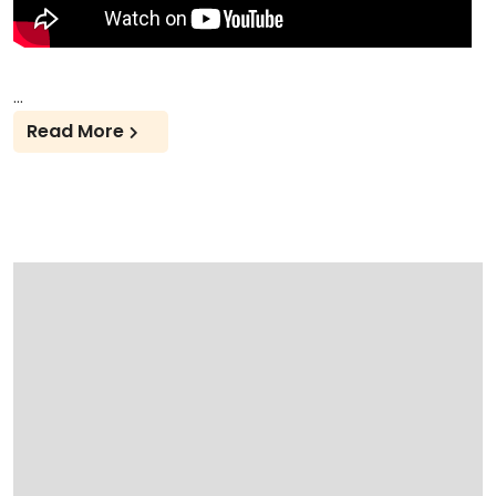
…
Read More