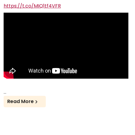
https://t.co/MIQ1tf4VFR
…
Read More