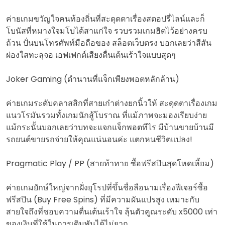
ค่ายเกมขวัญใจคนท้องถิ่นที่สะดุดตาเรื่องสตอปรี่ไลน์และก็
โบนัสที่หมางใจมโบได้สาแก่ใจ รวบรวมเกมฮิตไว้อย่างครบ
ถ้วน ปั่นบนโทรศัพท์มือถือของ สล็อตเว็บตรง บอกเลยว่าสีสัน
ผ่องใสทะลุจอ เอฟเฟกต์เสียงตื่นเต้นเร้าใจแบบสุดๆ
Joker Gaming (ตำนานที่แจ็กเพียงพอตหลักล้าน)
ค่ายเกมระดับคลาสสิกที่สายเก๋าต่างยกนิ้วให้ สะดุดตาเรื่องเกม
แนวโรมันรวมทั้งเกมนักสู้โบราณ ที่แม้ภาพจะมองเรียบง่าย
แม้กระนั้นบอกเลยว่าบทจะแจกแจ็กพอตทีไร มีบ้านขายบ้านมี
รถยนต์ขายรถจ่ายให้คุณแน่นอนค่ะ แตกหนชีวิตแปลง!
Pragmatic Play / PP (สายท้าทาย ซื้อฟรีสปินสุดโหดเหี้ยม)
ค่ายเกมยักษ์ใหญ่จากฝั่งยุโรปที่ขึ้นชื่อลือนามเรื่องฟีเจอร์ซื้อ
ฟรีสปิน (Buy Free Spins) ที่มีความผันแปรสูง เหมาะกับ
สายใจถึงที่ชอบความตื่นเต้นเร้าใจ ลุ้นตัวคูณระดับ x5000 เท่า
ของเงินที่ใช้ในการเดิมพันได้ไม่ยาก