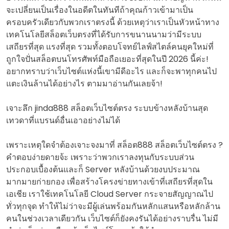
จะเปลี่ยนเป็นเรื่องในอดีตในทันทีถ้าคุณก้าวเข้ามาเป็น
ครอบครัวเดียวกับพวกเราตรงนี้ ด้วยเหตุว่าเราเป็นหัวหน้าทาง
เทคโนโลยีสล็อตเว็บตรงที่ได้รับการขนานนามว่ามีระบบ
เสถียรที่สุด แรงที่สุด รวมทั้งตอบโจทย์ไลฟ์สไตล์คนยุคใหม่ที่
ถูกใจปั่นสล็อตบนโทรศัพท์มือถือเยอะที่สุดในปี 2026 นี้ค่ะ!
อยากทราบว่าเว็บไซต์แห่งนี้เขามีดีอะไร และก็จะพาทุกคนไป
แตะเงินล้านได้อย่างไร ตามมาอ่านกันเลยจ้า!
เจาะลึก jinda888 สล็อตเว็บไซต์ตรง ระบบข้างหลังบ้านสุด
เทวดาที่แบรนด์อื่นเอาอย่างไม่ได้
เพราะเหตุใดจำต้องเจาะจงมาที่ สล็อต888 สล็อตเว็บไซต์ตรง ?
คำตอบง่ายดายจ้ะ เพราะว่าพวกเราลงทุนกับระบบส่วน
ประกอบเบื้องต้นและก็ Server หลังบ้านด้วยงบประมาณ
มากมายก่ายกอง เพื่อสร้างโครงข่ายทางเข้าที่เสถียรที่สุดใน
เอเชีย เราใช้เทคโนโลยี Cloud Server กระจายสัญญาณไป
ทั่วทุกจุด ทำให้ไม่ว่าจะมีผู้เล่นพร้อมกันหลักแสนหรือหลักล้าน
คนในช่วงเวลาเดียวกัน เว็บไซต์ก็ยังคงรันได้อย่างราบรื่น ไม่มี