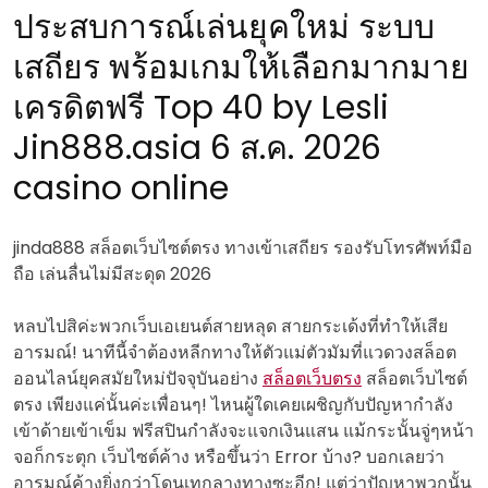
ประสบการณ์เล่นยุคใหม่ ระบบ
เสถียร พร้อมเกมให้เลือกมากมาย
เครดิตฟรี Top 40 by Lesli
Jin888.asia 6 ส.ค. 2026
casino online
jinda888 สล็อตเว็บไซต์ตรง ทางเข้าเสถียร รองรับโทรศัพท์มือ
ถือ เล่นลื่นไม่มีสะดุด 2026
หลบไปสิค่ะพวกเว็บเอเยนต์สายหลุด สายกระเด้งที่ทำให้เสีย
อารมณ์! นาทีนี้จำต้องหลีกทางให้ตัวแม่ตัวมัมที่แวดวงสล็อต
ออนไลน์ยุคสมัยใหม่ปัจจุบันอย่าง
สล็อตเว็บตรง
สล็อตเว็บไซต์
ตรง เพียงแค่นั้นค่ะเพื่อนๆ! ไหนผู้ใดเคยเผชิญกับปัญหากำลัง
เข้าด้ายเข้าเข็ม ฟรีสปินกำลังจะแจกเงินแสน แม้กระนั้นจู่ๆหน้า
จอก็กระตุก เว็บไซต์ค้าง หรือขึ้นว่า Error บ้าง? บอกเลยว่า
อารมณ์ค้างยิ่งกว่าโดนเทกลางทางซะอีก! แต่ว่าปัญหาพวกนั้น