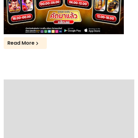
Read More