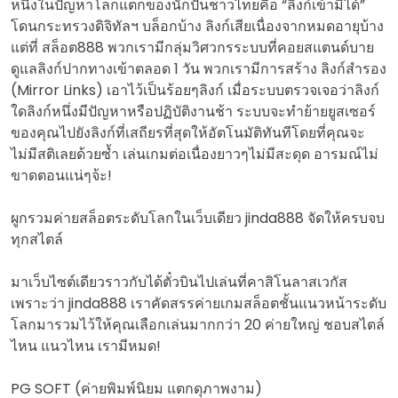
หนึ่งในปัญหาโลกแตกของนักปั่นชาวไทยคือ “ลิงก์เข้ามิได้”
โดนกระทรวงดิจิทัลฯ บล็อกบ้าง ลิงก์เสียเนื่องจากหมดอายุบ้าง
แต่ที่ สล็อต888 พวกเรามีกลุ่มวิศวกรระบบที่คอยสแตนด์บาย
ดูแลลิงก์ปากทางเข้าตลอด 1 วัน พวกเรามีการสร้าง ลิงก์สำรอง
(Mirror Links) เอาไว้เป็นร้อยๆลิงก์ เมื่อระบบตรวจเจอว่าลิงก์
ใดลิงก์หนึ่งมีปัญหาหรือปฏิบัติงานช้า ระบบจะทำย้ายยูสเซอร์
ของคุณไปยังลิงก์ที่เสถียรที่สุดให้อัตโนมัติทันทีโดยที่คุณจะ
ไม่มีสติเลยด้วยซ้ำ เล่นเกมต่อเนื่องยาวๆไม่มีสะดุด อารมณ์ไม่
ขาดตอนแน่ๆจ้ะ!
ผูกรวมค่ายสล็อตระดับโลกในเว็บเดียว jinda888 จัดให้ครบจบ
ทุกสไตล์
มาเว็บไซต์เดียวราวกับได้ตั๋วบินไปเล่นที่คาสิโนลาสเวกัส
เพราะว่า jinda888 เราคัดสรรค่ายเกมสล็อตชั้นแนวหน้าระดับ
โลกมารวมไว้ให้คุณเลือกเล่นมากกว่า 20 ค่ายใหญ่ ชอบสไตล์
ไหน แนวไหน เรามีหมด!
PG SOFT (ค่ายพิมพ์นิยม แตกดุภาพงาม)