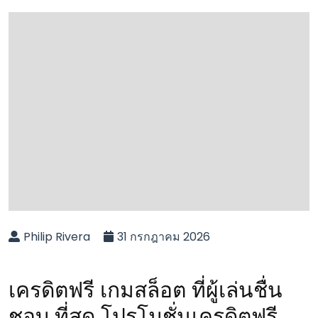
Philip Rivera
31 กรกฎาคม 2026
เครดิตฟรี เกมสล็อต ที่ผู้เล่นชื่น
ชอบ ที่สุด โปรโมชั่นเครดิตฟรี