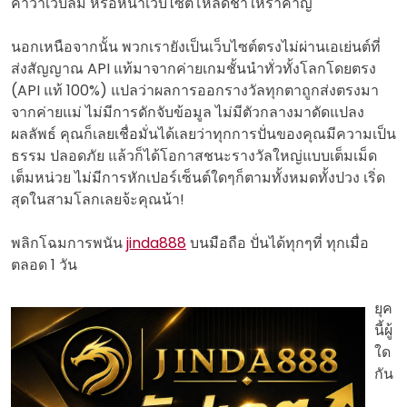
คำว่าเว็บล่ม หรือหน้าเว็บไซต์โหลดช้าให้รำคาญ
นอกเหนือจากนั้น พวกเรายังเป็นเว็บไซต์ตรงไม่ผ่านเอเย่นต์ที่
ส่งสัญญาณ API แท้มาจากค่ายเกมชั้นนำทั่วทั้งโลกโดยตรง
(API แท้ 100%) แปลว่าผลการออกรางวัลทุกตาถูกส่งตรงมา
จากค่ายแม่ ไม่มีการดักจับข้อมูล ไม่มีตัวกลางมาดัดแปลง
ผลลัพธ์ คุณก็เลยเชื่อมั่นได้เลยว่าทุกการปั่นของคุณมีความเป็น
ธรรม ปลอดภัย แล้วก็ได้โอกาสชนะรางวัลใหญ่แบบเต็มเม็ด
เต็มหน่วย ไม่มีการหักเปอร์เซ็นต์ใดๆก็ตามทั้งหมดทั้งปวง เริ่ด
สุดในสามโลกเลยจ้ะคุณน้า!
พลิกโฉมการพนัน
jinda888
บนมือถือ ปั่นได้ทุกๆที่ ทุกเมื่อ
ตลอด 1 วัน
ยุค
นี้ผู้
ใด
กัน