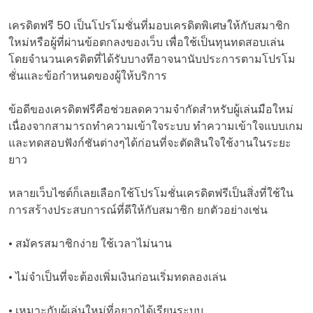
เครดิตฟรี 50 เป็นโปรโมชั่นที่มอบเครดิตพิเศษให้กับสมาชิก
ใหม่หรือผู้ที่ผ่านข้อตกลงของเว็บ เพื่อใช้เป็นทุนทดสอบเล่น
โดยจำนวนเครดิตที่ได้รับบางทีอาจนานับประการตามโปรโม
ชั่นและข้อกำหนดของผู้ให้บริการ
ข้อดีของเครดิตฟรีคือช่วยลดความจำกัดสำหรับผู้เล่นมือใหม่
เนื่องจากสามารถทำความเข้าใจระบบ ทำความเข้าใจแบบเกม
และทดสอบฟังก์ชันต่างๆได้ก่อนที่จะตัดสินใจใช้งานในระยะ
ยาว
หลายเว็บไซต์ก็เลยเลือกใช้โปรโมชั่นเครดิตฟรีเป็นสิ่งที่ใช้ใน
การสร้างประสบการณ์ที่ดีให้กับสมาชิก ยกตัวอย่างเช่น
• สมัครสมาชิกง่าย ใช้เวลาไม่นาน
• ไม่จำเป็นที่จะต้องเพิ่มเงินก่อนเริ่มทดลองเล่น
• เหมาะกับผู้เล่นใหม่ที่อยากได้เรียนระบบ