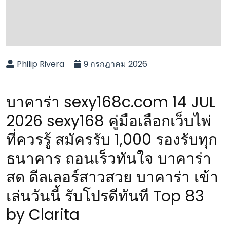
Philip Rivera
9 กรกฎาคม 2026
บาคาร่า sexy168c.com 14 JUL
2026 sexy168 คู่มือเลือกเว็บไพ่
ที่ควรรู้ สมัครรับ 1,000 รองรับทุก
ธนาคาร ถอนเร็วทันใจ บาคาร่า
สด ดีลเลอร์สาวสวย บาคาร่า เข้า
เล่นวันนี้ รับโปรดีทันที Top 83
by Clarita