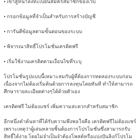
• เข้าสู่หน้าลงทะเบียนสมัครสมาชิกของเว็บ
• กรอกข้อมูลที่จำเป็นสำหรับการสร้างบัญชี
• การันตีข้อมูลตามขั้นตอนของระบบ
• พิจารณาสิทธิ์โปรโมชั่นเครดิตฟรี
• เริ่มใช้งานเครดิตตามเงื่อนไขที่ระบุ
โปรโมชั่นรูปแบบนี้เหมาะสมกับผู้ที่ต้องการทดลองระบบก่อน
เนื่องจากไม่ต้องเริ่มต้นด้วยการลงทุนโดยทันที ทำให้สามารถ
ศึกษารายละเอียดต่างๆได้ด้วยตัวเอง
เครดิตฟรี ไม่ต้องแชร์ เพิ่มความสะดวกสำหรับสมาชิก
อีกหนึ่งคำค้นหาที่ได้รับความพึงพอใจคือ เครดิตฟรีไม่ต้องแชร์
เพราะเหตุว่าผู้เล่นหลายชิ้นต้องการโปรโมชั่นซึ่งสามารถรับ
สิทธิ์ได้ง่าย โดยไม่จำเป็นจำต้องโพสต์หรือแบ่งปันลิงก์โปรโม