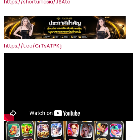
https://shorturl.asia/JBAtc
https://t.co/CrTsATPKlj
…