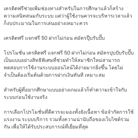
เครดิตฟรีช่วยเพิ่มช่องทางสำหรับในการศึกษาแล้วก็สร้าง
ความสนิทสนมกับระบบ แต่ว่าผู้ใช้งานควรจะบริหารเวลาแล้ว
ก็งบประมาณในการเล่นอย่างเหมาะควร
เครดิตฟรี แจกฟรี 50 ฝากไม่ก่อน สมัครปุ๊บรับปั๊บ
โปรโมชั่น เครดิตฟรี แจกฟรี 50 ฝากไม่ก่อน สมัครปุบปับรับปั๊บ
เป็นแบบอย่างสิทธิพิเศษที่ช่วยทำให้สมาชิกใหม่สามารถ
ทดสอบการใช้งานระบบออนไลน์ได้ง่ายมากยิ่งขึ้น โดยไม่
จำเป็นต้องเริ่มต้นด้วยการฝากเงินทันที เหมาะสม
สำหรับผู้ที่อยากศึกษาแบบอย่างเกมแล้วก็ทำความเข้าใจกับ
ระบบก่อนใช้งานจริง
การเลือกโปรโมชั่นที่ดีควรจะมองทั้งยังเนื้อหา ข้อจำกัดการใช้
แรงงาน ระบบบริการ รวมทั้งความน่านับถือของเว็บไซต์ร่วม
กัน เพื่อให้ได้รับประสบการณ์ที่เยี่ยมที่สุด