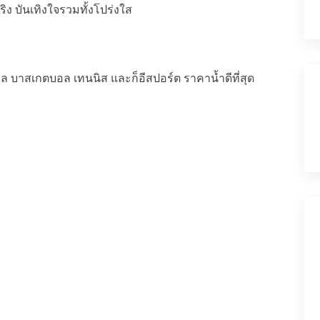
 บันเทิงใจรวมทั้งโปร่งใส
บาสเกตบอล เทนนิส และก็อีสปอร์ต ราคาน้ำดีที่สุด