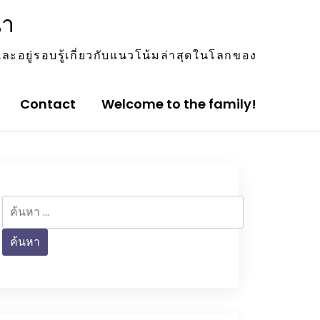
นา
ยู่รอบรู้เกี่ยวกับแนวโน้มล่าสุดในโลกของ
Contact
Welcome to the family!
ค้นหา
สำหรับ: