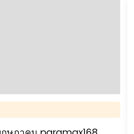
 พฤษภาคม paramax168