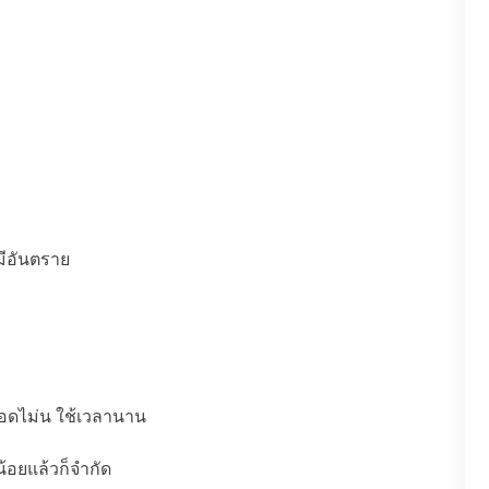
่มีอันตราย
แอดไม่น ใช้เวลานาน
้อยแล้วก็จำกัด