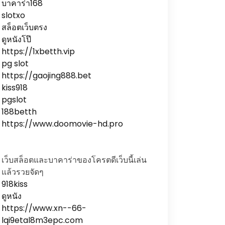
บาคาร่า168
slotxo
สล็อตเว็บตรง
ดูหนังโป๊
https://1xbetth.vip
pg slot
https://gaojing888.bet
kiss918
pgslot
188betth
https://www.doomovie-hd.pro
เว็บสล็อตและบาคาร่าของโครตดีเว็บนี้เล่น
แล้วรวยจัดๆ
918kiss
ดูหนัง
https://www.xn--66-
lqi9etal8m3epc.com