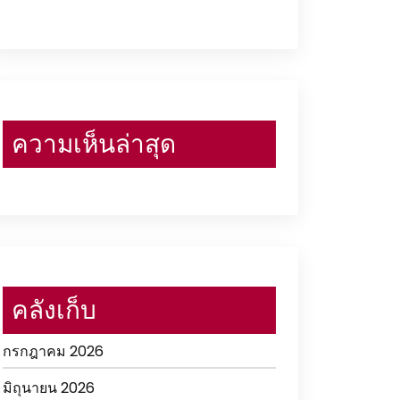
ความเห็นล่าสุด
คลังเก็บ
กรกฎาคม 2026
มิถุนายน 2026