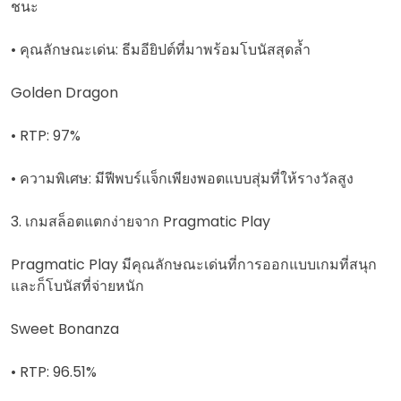
ชนะ
• คุณลักษณะเด่น: ธีมอียิปต์ที่มาพร้อมโบนัสสุดล้ำ
Golden Dragon
• RTP: 97%
• ความพิเศษ: มีฟีพบร์แจ็กเพียงพอตแบบสุ่มที่ให้รางวัลสูง
3. เกมสล็อตแตกง่ายจาก Pragmatic Play
Pragmatic Play มีคุณลักษณะเด่นที่การออกแบบเกมที่สนุก
และก็โบนัสที่จ่ายหนัก
Sweet Bonanza
• RTP: 96.51%