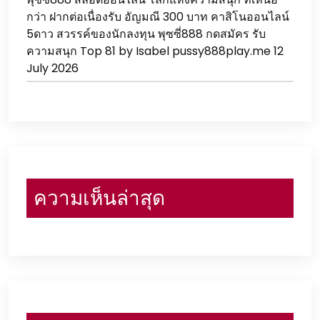
กว่า ฝากต่อเนื่องรับ อัญมณี 300 บาท คาสิโนออนไลน์
5ดาว สวรรค์ของนักลงทุน พุซซี่888 กดสมัคร รับ
ความสนุก Top 81 by Isabel pussy888play.me 12
July 2026
ความเห็นล่าสุด