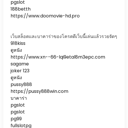
pgslot
188betth
https://www.doomovie-hd.pro
เว็บสล็อตและบาคาร่าของโครตดีเว็บนี้เล่นแล้วรวยจัดๆ
918kiss
ดูหนัง
https://www.xn--66-lqi9etal8m3epc.com
sagame
joker 123
ดูหนัง
pussy888
https://pussy888win.com
บาคาร่า
pgslot
pgslot
pg99
fullslotpg