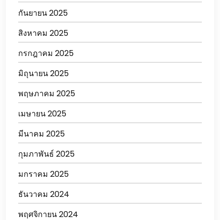
กันยายน 2025
สิงหาคม 2025
กรกฎาคม 2025
มิถุนายน 2025
พฤษภาคม 2025
เมษายน 2025
มีนาคม 2025
กุมภาพันธ์ 2025
มกราคม 2025
ธันวาคม 2024
พฤศจิกายน 2024