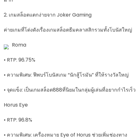
2. เกมสล็อตแตกง่ายจาก Joker Gaming
ค่ายเกมที่โด่งดังเรื่องเกมสล็อตธีมคลาสสิกรวมทั้งโบนัสใหญ่
Roma
• RTP: 96.75%
• ความพิเศษ: ฟีพบร์โบนัสเกม “นักสู้โรมัน” ที่ให้รางวัลใหญ่
• จุดแข็ง: เป็นเกมสล็อต888ที่นิยมในกลุ่มผู้เล่นที่อยากกำไรเร็ว
Horus Eye
• RTP: 96.8%
• ความพิเศษ: เครื่องหมาย Eye of Horus ช่วยเพิ่มช่องทาง