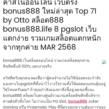
คาสิโนออนไลน์ เว็บตรง
bonus888 ใหม่ล่าสุด Top 71
by Otto สล็อต888
bonus888.life 8 pgslot เว็บ
แตกง่าย รวมเกมสล็อตแตกหนัก
จากทุกค่าย MAR 2568
bonus888 เว็บสล็อตออนไลน์ รวมเกมสล็อตทุกค่าย
ลิขสิทธิ์แท้ 100% แตกง่ายจริง
สวัสดีครับทุกคน ผมเชื่อว่าผู้คนจำนวนไม่ใช้น้อยคงจะกำลัง
มองหาเว็บpgslotที่ทั้งน่าไว้วางใจรวมทั้งให้ผลตอบแทนคุ้มอยู่
ใช่ไหมครับผม? ถ้าคุณกำลังมองหาสิ่งนี้อยู่ ผมขอชี้แนะ
bonus888 สล็อตเว็บตรงศูนย์รวมเกมสล็อตลิขสิทธิ์แท้จาก
ค่ายดังทั่วทั้งโลก ไม่ว่าจะเป็น PG Slot,
bonus888
Joker
Gaming หรือ Pragmatic Play ที่นี่ครบทุกความต้องการของ