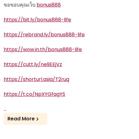
ขอขอบคุณเว็บ
bonus888
https://bit.ly/bonus888-life
https://rebrand.ly/bonus888-life
https://wow.in.th/bonus888-life
https://cutt.ly/ne9EEjVz
https://shorturl.asia/T2ruq
https://t.co/NpXYGfagYS
…
Read More