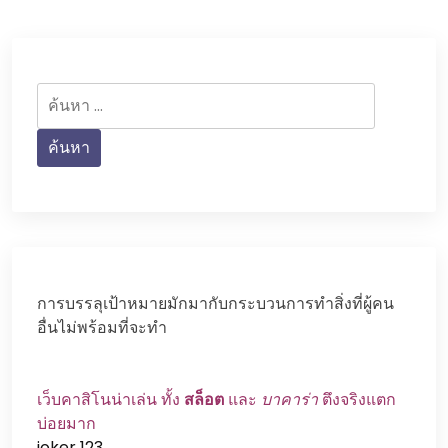
ค้นหา
สำหรับ:
การบรรลุเป้าหมายมักมากับกระบวนการทำสิ่งที่ผู้คน
อื่นไม่พร้อมที่จะทำ
เว็บคาสิโนน่าเล่น ทั้ง
สล็อต
และ
บาคาร่า
ตึงจริงแตก
บ่อยมาก
joker 123