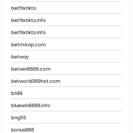
betflixtikto
betflixtikto.info
betflixtikto.info
betm4vip.com
betway
betwin6666.com
betworld369hot.com
bh99
bluewin8888.info
bng55
bonus888