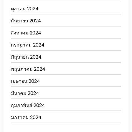
ตุลาคม 2024
กันยายน 2024
สิงหาคม 2024
กรกฎาคม 2024
มิถุนายน 2024
พฤษภาคม 2024
เมษายน 2024
มีนาคม 2024
กุมภาพันธ์ 2024
มกราคม 2024