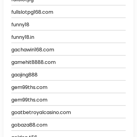
fullslotpg168.com
funny18
funny18.in
gachawin168.com
gamehit8888.com
gaojing888
gem99ths.com
gem99ths.com
goatbetroyalcasino.com
gobaza88.com