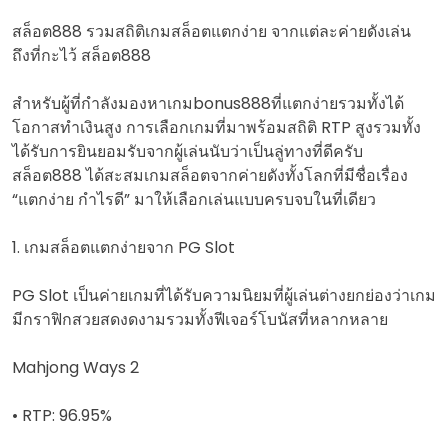
สล็อต888 รวมสถิติเกมสล็อตแตกง่าย จากแต่ละค่ายดังเล่น
ถึงที่กะไว้ สล็อต888
สำหรับผู้ที่กำลังมองหาเกมbonus888ที่แตกง่ายรวมทั้งได้
โอกาสทำเงินสูง การเลือกเกมที่มาพร้อมสถิติ RTP สูงรวมทั้ง
ได้รับการยินยอมรับจากผู้เล่นนับว่าเป็นลู่ทางที่ดีครับ
สล็อต888 ได้สะสมเกมสล็อตจากค่ายดังทั้งโลกที่มีชื่อเรื่อง
“แตกง่าย กำไรดี” มาให้เลือกเล่นแบบครบจบในที่เดียว
1. เกมสล็อตแตกง่ายจาก PG Slot
PG Slot เป็นค่ายเกมที่ได้รับความนิยมที่ผู้เล่นต่างยกย่องว่าเกม
มีกราฟิกสวยสดงดงามรวมทั้งฟีเจอร์โบนัสที่หลากหลาย
Mahjong Ways 2
• RTP: 96.95%