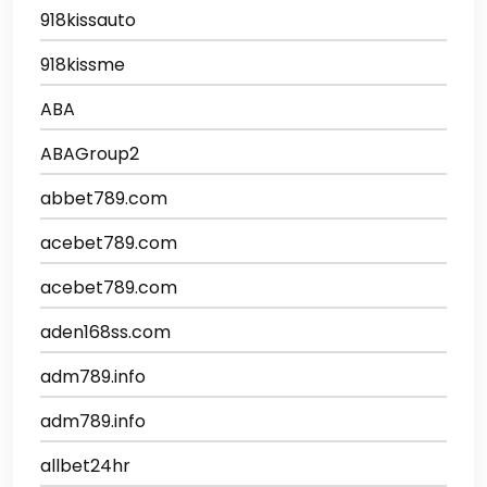
918kissauto
918kissme
ABA
ABAGroup2
abbet789.com
acebet789.com
acebet789.com
aden168ss.com
adm789.info
adm789.info
allbet24hr