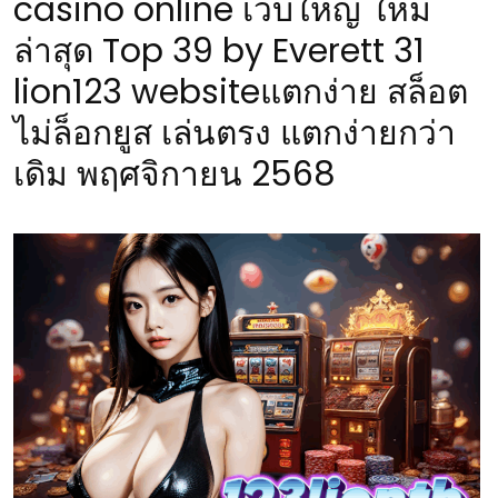
casino online เว็บใหญ่ ใหม่
ล่าสุด Top 39 by Everett 31
lion123 websiteแตกง่าย สล็อต
ไม่ล็อกยูส เล่นตรง แตกง่ายกว่า
เดิม พฤศจิกายน 2568