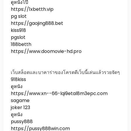
ดูหนังโป๊
https://1xbetth.vip
pg slot
https://gaojing888.bet
kiss918
pgslot
188betth
https://www.doomovie-hd.pro
เว็บสล็อตและบาคาร่าของโครตดีเว็บนี้เล่นแล้วรวยจัดๆ
918kiss
ดูหนัง
https://www.xn--66-lqi9etal8m3epc.com
sagame
joker 123
ดูหนัง
pussy888
https://pussy888win.com