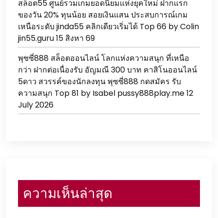
สล็อต55 ศูนย์รวมเกมยอดนิยมแห่งยุคใหม่ ฝากแรก
ของวัน 20% ทุนน้อย สอยเงินแสน ประสบการณ์เกม
เหนือระดับ jinda55 คลิกเดียวเริ่มได้ Top 66 by Colin
jin55.guru 15 สิงหา 69
พุซซี่888 สล็อตออนไลน์ โลกแห่งความสนุก ที่เหนือ
กว่า ฝากต่อเนื่องรับ อัญมณี 300 บาท คาสิโนออนไลน์
5ดาว สวรรค์ของนักลงทุน พุซซี่888 กดสมัคร รับ
ความสนุก Top 81 by Isabel pussy888play.me 12
July 2026
ความเห็นล่าสุด