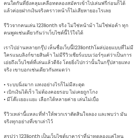
คนใดกันที่ยังคลุมเคลือทดลองสมัครเข้าไปเล่นฟรีก่อนก็ได้
แล้วค่อยฝากเงินจริงคราวหน้าก็ไม่เสียหายอะไรเลย
รีวิวจากคนเล่น 123lionth จริง ไม่ใช่หน้าม้า ไม่ใช่พ่อค้า ทุก
คนพูดเช่นเดียวกันว่าเว็บไซต์นี้ไว้ใจได้
เราไปอ่านหลายกรุ๊ป เห็นชื่อเว็บนี้123lionthโผล่บ่อยแบบที่ไม่มี
ใครแนบลิงก์ขายสินค้า ไม่มีรีวิวเชียร์แบบเว่อร์ๆแต่ว่าเป็นการ
เอ่ยถึงเว็บไซต์ที่เล่นแล้วดีจัง โดยยิ่งไปกว่านั้นในกรุ๊ปสายแทง
จริง เขาบอกเช่นเดียวกันหมดว่า
• ระบบนิ่งมาก แทงอย่างไรก็ไม่มีสะดุด
• เบิกเงินได้เร็ว ไม่ต้องคอยรอบ ไม่เคยถูกโกง
• มีโต๊ะเยอะแยะ เลือกได้หลายค่าย เล่นไม่เบื่อ
รีวิวเหล่านี้แหละที่ทำให้พวกเราตัดสินใจลอง และพบว่า มัน
จริงทุกอย่างที่เขาเล่าไว้
สรุปว่า 123lionth เป็นเว็บไซต์บาคาร่าที่น่าทดลองแค่ไหน