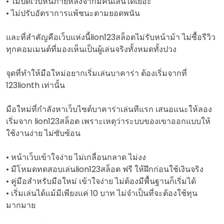
• ไม่ปิดเว็บหนีภายหลังจากมีคนเล่นได้เยอะ
• ไม่ปรับอัตราการแพ้ชนะตามยอดพนัน
และที่สำคัญคือเว็บแห่งนี้lion123สล็อตไม่รับหน้าม้า ไม่ซื้อรีวิว
ทุกคอมเมนต์ที่มองเห็นเป็นผู้เล่นจริงทั้งหมดทั้งปวง
จุดที่ทำให้มือใหม่อยากเริ่มเล่นบาคาร่า ต้องเริ่มจากที่
123lionth เท่านั้น
มือใหม่ที่กำลังหาเว็บไซต์บาคาร่าเล่นทีแรก เสนอแนะให้ลอง
เริ่มจาก lion123สล็อต เพราะเหตุว่าระบบของเขาออกแบบให้
ใช้งานง่าย ไม่ซับซ้อน
• หน้าเว็บเข้าใจง่าย ไม่เกลื่อนกลาด ไม่งง
• มีโหมดทดสอบเล่นlion123สล็อต ฟรี ให้ฝึกก่อนใช้เงินจริง
• คู่มือสำหรับมือใหม่ เข้าใจง่าย ไม่ต้องมีพื้นฐานก็เริ่มได้
• เริ่มเล่นได้แม้มีเพียงแค่ 10 บาท ไม่จำเป็นที่จะต้องใช้ทุน
มากมาย