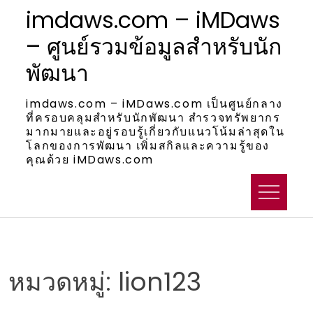
Skip
imdaws.com – iMDaws
to
– ศูนย์รวมข้อมูลสำหรับนัก
content
พัฒนา
imdaws.com – iMDaws.com เป็นศูนย์กลาง
ที่ครอบคลุมสำหรับนักพัฒนา สำรวจทรัพยากร
มากมายและอยู่รอบรู้เกี่ยวกับแนวโน้มล่าสุดใน
โลกของการพัฒนา เพิ่มสกิลและความรู้ของ
คุณด้วย iMDaws.com
หมวดหมู่:
lion123