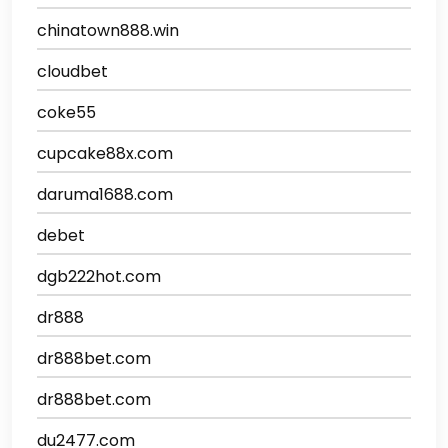
chinatown888.win
cloudbet
coke55
cupcake88x.com
daruma1688.com
debet
dgb222hot.com
dr888
dr888bet.com
dr888bet.com
du2477.com