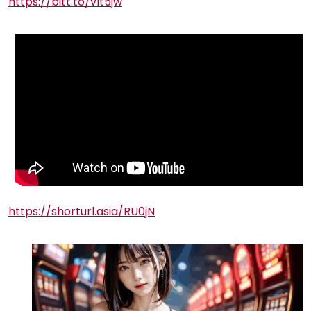
https://bitt.to/vlt5jw
https://shorturl.asia/RU0jN