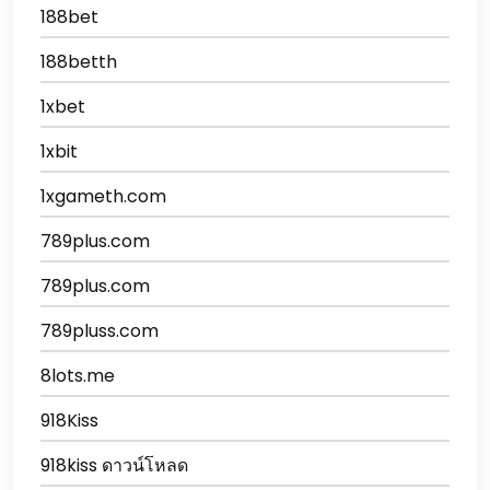
188bet
188betth
1xbet
1xbit
1xgameth.com
789plus.com
789plus.com
789pluss.com
8lots.me
918Kiss
918kiss ดาวน์โหลด