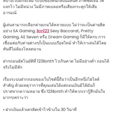
ที่บางเว็บมักจะล่ม ระบบของที่นี่กลับนิ่งสนิท ภาพชัดเจน ไพ่
แจกไว ไม่มีหน่วง ไม่มีภาพเบลอหรือเสียงกระตุกให้เสีย
อารมณ์
ผู้เล่นสามารถเลือกค่ายเกมได้หลายแบบ ไม่ว่าจะเป็นค่ายฮิต
อย่าง SA Gaming,
lion123
Sexy Baccarat, Pretty
Gaming, AE Seven หรือ Dream Gaming ก็มีให้ครบ การ
เชื่อมต่อกับค่ายต่างๆก็เป็นแบบเรียลไทม์ ทำให้เราเล่นได้โดย
ทันทีไม่ต้องโหลดนาน
ฝากถอนอัตโนมัติที่ 123lionth ไวเกินคาด ไม่มีอย่างต่ำ ถอนได้
จริงไม่มีหัก
เรื่องระบบฝากถอนของเว็บไซต์นี้ถือว่าเป็นอีกหนึ่งไฮไลต์
สำคัญ ด้วยเหตุว่าการที่คุณเล่นได้แต่ถอนเงินมิได้มันก็
ปราศจากความหมาย ซึ่ง 123lionth ทำให้พวกเรารู้สึกมั่นใจ
มากๆเพราะว่า
• ฝากเงินแล้วเครดิตเข้าไวข้างใน 30 วินาที