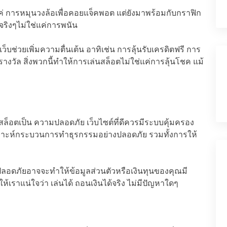
พียงแค่ การหมุนวงล้อเพื่อคอยแจ็คพอต แต่ยังมาพร้อมกับกราฟิก
จริงๆไม่ใช่แค่การพนัน
บช่วยเพิ่มความตื่นเต้น อาทิเช่น การลุ้นรับเครดิตฟรี การ
างวัล สิ่งพวกนี้ทำให้การเล่นสล็อตไม่ใช่แค่การลุ้นโชค แม้
์สล็อตเป็น ความปลอดภัย เว็บไซต์ที่ดีควรมีระบบคุ้มครอง
วิเคราะห์กระบวนการทำธุรกรรมอย่างปลอดภัย รวมทั้งการให้
ลอดภัยอาจจะทำให้ข้อมูลส่วนตัวหรือเงินทุนของคุณมี
ห้เราแน่ใจว่า เล่นได้ ถอนเงินได้จริง ไม่มีปัญหาใดๆ