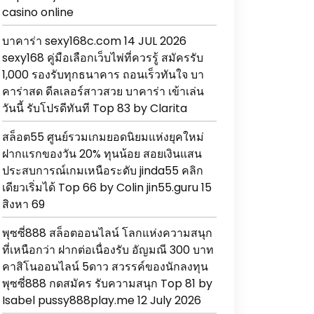
casino online
บาคาร่า sexy168c.com 14 JUL 2026
sexy168 คู่มือเลือกเว็บไพ่ที่ควรรู้ สมัครรับ
1,000 รองรับทุกธนาคาร ถอนเร็วทันใจ บา
คาร่าสด ดีลเลอร์สาวสวย บาคาร่า เข้าเล่น
วันนี้ รับโปรดีทันที Top 83 by Clarita
สล็อต55 ศูนย์รวมเกมยอดนิยมแห่งยุคใหม่
ฝากแรกของวัน 20% ทุนน้อย สอยเงินแสน
ประสบการณ์เกมเหนือระดับ jinda55 คลิก
เดียวเริ่มได้ Top 66 by Colin jin55.guru 15
สิงหา 69
พุซซี่888 สล็อตออนไลน์ โลกแห่งความสนุก
ที่เหนือกว่า ฝากต่อเนื่องรับ อัญมณี 300 บาท
คาสิโนออนไลน์ 5ดาว สวรรค์ของนักลงทุน
พุซซี่888 กดสมัคร รับความสนุก Top 81 by
Isabel pussy888play.me 12 July 2026