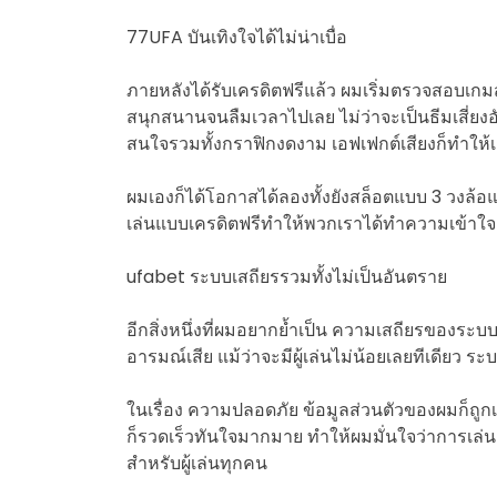
77UFA บันเทิงใจได้ไม่น่าเบื่อ
ภายหลังได้รับเครดิตฟรีแล้ว ผมเริ่มตรวจสอบเก
สนุกสนานจนลืมเวลาไปเลย ไม่ว่าจะเป็นธีมเสี่ย
สนใจรวมทั้งกราฟิกงดงาม เอฟเฟกต์เสียงก็ทำให้เก
ผมเองก็ได้โอกาสได้ลองทั้งยังสล็อตแบบ 3 วงล้อแ
เล่นแบบเครดิตฟรีทำให้พวกเราได้ทำความเข้าใ
ufabet ระบบเสถียรรวมทั้งไม่เป็นอันตราย
อีกสิ่งหนึ่งที่ผมอยากย้ำเป็น ความเสถียรของระบบ
อารมณ์เสีย แม้ว่าจะมีผู้เล่นไม่น้อยเลยทีเดียว ร
ในเรื่อง ความปลอดภัย ข้อมูลส่วนตัวของผมก็ถู
ก็รวดเร็วทันใจมากมาย ทำให้ผมมั่นใจว่าการเล่น s
สำหรับผู้เล่นทุกคน