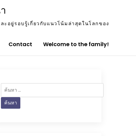
นา
ยู่รอบรู้เกี่ยวกับแนวโน้มล่าสุดในโลกของ
Contact
Welcome to the family!
ค้นหา
สำหรับ: