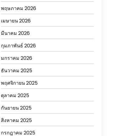
พฤษภาคม 2026
เมษายน 2026
มีนาคม 2026
กุมภาพันธ์ 2026
มกราคม 2026
ธันวาคม 2025
พฤศจิกายน 2025
ตุลาคม 2025
กันยายน 2025
สิงหาคม 2025
กรกฎาคม 2025