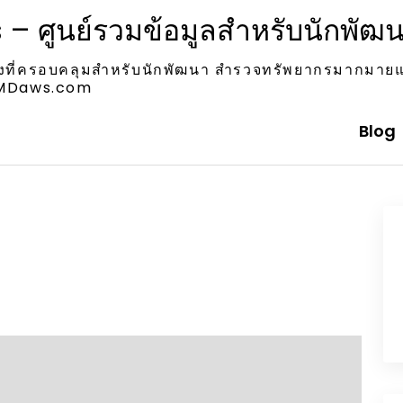
 ศูนย์รวมข้อมูลสำหรับนักพัฒ
ี่ครอบคลุมสำหรับนักพัฒนา สำรวจทรัพยากรมากมายและอ
 iMDaws.com
Blog