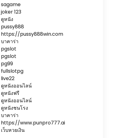
sagame
joker 123
ดูหนัง
pussy888
https://pussy888win.com
บาคาร่า
pgslot
pgslot
pg99
fullslotpg
live22
ดูหนังออนไลน์
ดูหนังฟรี
ดูหนังออนไลน์
ดูหนังชนโรง
บาคาร่า
https://www.punpro777.ai
เว็บหวยเงิน