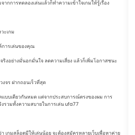
ริ่มจากการทดลองเล่นแล้วก็ทำความเข้าใจเกมให้รู้เรื่อง
งหวะเกม
ล์การเล่นของคุณ
ริงอย่างมั่นอกมั่นใจ ลดความเสี่ยง แล้วก็เพิ่มโอกาสชนะ
งจร ฝากถอนเร็วที่สุด
็อตแบบเดียวกันหมด แต่จากประสบการณ์ตรงของผม การ
่าเริงรวมทั้งความสบายในการเล่น ufa77
า เกมสล็อตมีให้เล่นน้อย จะต้องสมัครหลายเว็บเพื่อหาค่าย