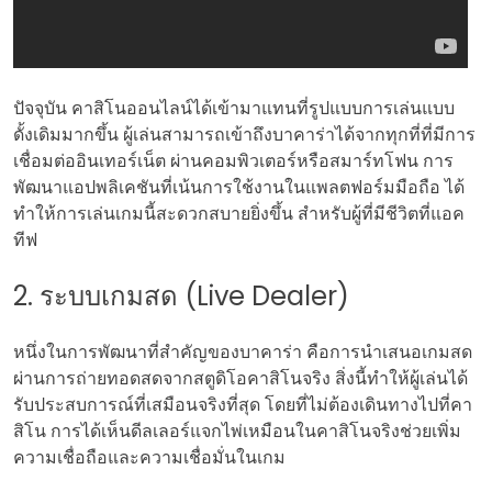
ปัจจุบัน คาสิโนออนไลน์ได้เข้ามาแทนที่รูปแบบการเล่นแบบ
ดั้งเดิมมากขึ้น ผู้เล่นสามารถเข้าถึงบาคาร่าได้จากทุกที่ที่มีการ
เชื่อมต่ออินเทอร์เน็ต ผ่านคอมพิวเตอร์หรือสมาร์ทโฟน การ
พัฒนาแอปพลิเคชันที่เน้นการใช้งานในแพลตฟอร์มมือถือ ได้
ทำให้การเล่นเกมนี้สะดวกสบายยิ่งขึ้น สำหรับผู้ที่มีชีวิตที่แอค
ทีฟ
2. ระบบเกมสด (Live Dealer)
หนึ่งในการพัฒนาที่สำคัญของบาคาร่า คือการนำเสนอเกมสด
ผ่านการถ่ายทอดสดจากสตูดิโอคาสิโนจริง สิ่งนี้ทำให้ผู้เล่นได้
รับประสบการณ์ที่เสมือนจริงที่สุด โดยที่ไม่ต้องเดินทางไปที่คา
สิโน การได้เห็นดีลเลอร์แจกไพ่เหมือนในคาสิโนจริงช่วยเพิ่ม
ความเชื่อถือและความเชื่อมั่นในเกม