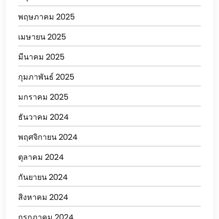
พฤษภาคม 2025
เมษายน 2025
มีนาคม 2025
กุมภาพันธ์ 2025
มกราคม 2025
ธันวาคม 2024
พฤศจิกายน 2024
ตุลาคม 2024
กันยายน 2024
สิงหาคม 2024
กรกฎาคม 2024