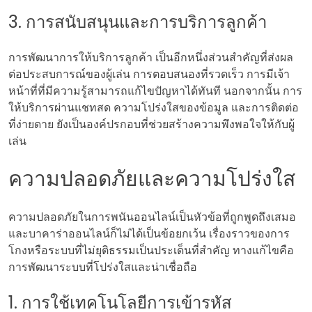
3. การสนับสนุนและการบริการลูกค้า
การพัฒนาการให้บริการลูกค้า เป็นอีกหนึ่งส่วนสำคัญที่ส่งผล
ต่อประสบการณ์ของผู้เล่น การตอบสนองที่รวดเร็ว การมีเจ้า
หน้าที่ที่มีความรู้สามารถแก้ไขปัญหาได้ทันที นอกจากนั้น การ
ให้บริการผ่านแชทสด ความโปร่งใสของข้อมูล และการติดต่อ
ที่ง่ายดาย ยังเป็นองค์ปรกอบที่ช่วยสร้างความพึงพอใจให้กับผู้
เล่น
ความปลอดภัยและความโปร่งใส
ความปลอดภัยในการพนันออนไลน์เป็นหัวข้อที่ถูกพูดถึงเสมอ
และบาคาร่าออนไลน์ก็ไม่ได้เป็นข้อยกเว้น เรื่องราวของการ
โกงหรือระบบที่ไม่ยุติธรรมเป็นประเด็นที่สำคัญ ทางแก้ไขคือ
การพัฒนาระบบที่โปร่งใสและน่าเชื่อถือ
1. การใช้เทคโนโลยีการเข้ารหัส