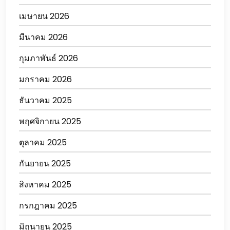
เมษายน 2026
มีนาคม 2026
กุมภาพันธ์ 2026
มกราคม 2026
ธันวาคม 2025
พฤศจิกายน 2025
ตุลาคม 2025
กันยายน 2025
สิงหาคม 2025
กรกฎาคม 2025
มิถุนายน 2025