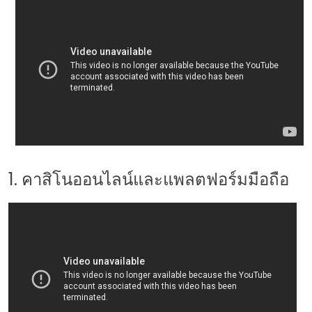
1. คาสิโนออนไลน์และแพลตฟอร์มมือถือ