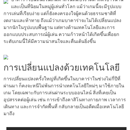
และเป็นที่นิยมในหมู่ผู้เล่นทั่วโลก แม้ว่าเกมนี้จะมีรูปแบบ
การเล่นที่เรียบง่าย แต่ก็ยังคงครองใจผู้คนด้วยธรรมชาติที่
งดงามและท้าทาย ถึงแม้ว่าเกมบาคาร่าจะไม่ได้เปลี่ยนแปลง
มากนักในรูปแบบพื้นฐาน แต่ทางด้านเทคโนโลยีและการ
ออกแบบประสบการณ์ผู้เล่น ความก้าวหน้าได้เกิดขึ้นเพื่อยก
ระดับเกมนี้ให้มีความน่าสนใจและตื่นเต้นยิ่งขึ้น
การเปลี่ยนแปลงด้วยเทคโนโลยี
การเปลี่ยนแปลงครั้งใหญ่ที่เกิดขึ้นในบาคาร่าในช่วงไม่กี่ปีที่
ผ่านมา ก็คงจะหนีไม่พ้นการนำเทคโนโลยีใหม่ๆ มาใช้ภายใน
เกม โดยเฉพาะกับการเล่นผ่านระบบออนไลน์ สิ่งที่เคยเป็น
อุปสรรคต่อผู้เล่น เช่น การเข้าถึงคาสิโนทางกายภาพ เวลาการ
เดินทาง และการจำกัดพื้นที่ กลับกลายเป็นอดีตเมื่อเทคโนโลยี
มาถึง