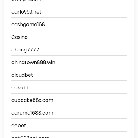
carlo999.net
cashgame168
Casino
chang7777
chinatown888.win
cloudbet
coke55
cupcake88x.com
daruma1688.com
debet