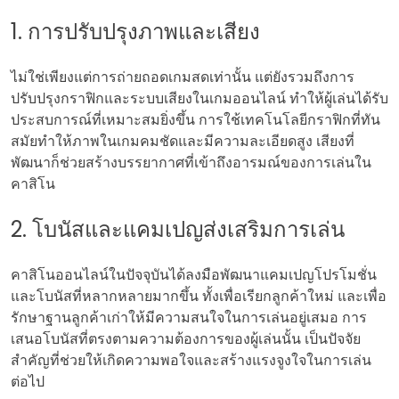
1. การปรับปรุงภาพและเสียง
ไม่ใช่เพียงแต่การถ่ายถอดเกมสดเท่านั้น แต่ยังรวมถึงการ
ปรับปรุงกราฟิกและระบบเสียงในเกมออนไลน์ ทำให้ผู้เล่นได้รับ
ประสบการณ์ที่เหมาะสมยิ่งขึ้น การใช้เทคโนโลยีกราฟิกที่ทัน
สมัยทำให้ภาพในเกมคมชัดและมีความละเอียดสูง เสียงที่
พัฒนาก็ช่วยสร้างบรรยากาศที่เข้าถึงอารมณ์ของการเล่นใน
คาสิโน
2. โบนัสและแคมเปญส่งเสริมการเล่น
คาสิโนออนไลน์ในปัจจุบันได้ลงมือพัฒนาแคมเปญโปรโมชั่น
และโบนัสที่หลากหลายมากขึ้น ทั้งเพื่อเรียกลูกค้าใหม่ และเพื่อ
รักษาฐานลูกค้าเก่าให้มีความสนใจในการเล่นอยู่เสมอ การ
เสนอโบนัสที่ตรงตามความต้องการของผู้เล่นนั้น เป็นปัจจัย
สำคัญที่ช่วยให้เกิดความพอใจและสร้างแรงจูงใจในการเล่น
ต่อไป