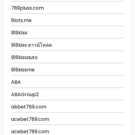
789pluss.com
8lots.me
918Kiss
918kiss ดาวน์โหลด
918kissauto
918kissme
ABA
ABAGroup2
abbet789.com
acebet789.com
acebet789.com