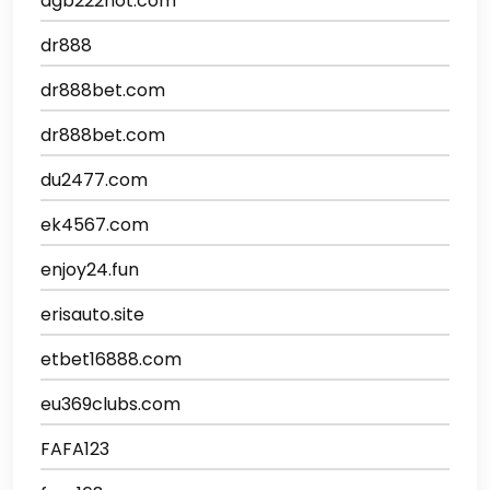
dgb222hot.com
dr888
dr888bet.com
dr888bet.com
du2477.com
ek4567.com
enjoy24.fun
erisauto.site
etbet16888.com
eu369clubs.com
FAFA123