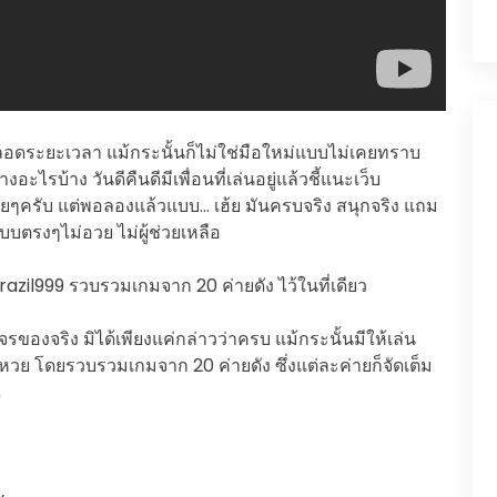
อดระยะเวลา แม้กระนั้นก็ไม่ใช่มือใหม่แบบไม่เคยทราบ
ะไรบ้าง วันดีคืนดีมีเพื่อนที่เล่นอยู่แล้วชี้แนะเว็บ
เฉยๆครับ แต่พอลองแล้วแบบ… เฮ้ย มันครบจริง สนุกจริง แถม
บบตรงๆไม่อวย ไม่ผู้ช่วยเหลือ
razil999 รวบรวมเกมจาก 20 ค่ายดัง ไว้ในที่เดียว
งจรของจริง มิได้เพียงแค่กล่าวว่าครบ แม้กระนั้นมีให้เล่น
หวย โดยรวบรวมเกมจาก 20 ค่ายดัง ซึ่งแต่ละค่ายก็จัดเต็ม
ณ