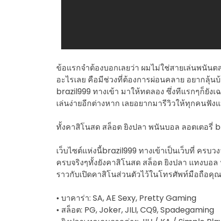
ข้อแรกจำต้องบอกเลยว่า ผมไม่ใช่สายเล่นพนันตล
อะไรเลย คือมีช่วงที่ต้องการผ่อนคลาย อยากลุ้นบ้างอ
brazil999 ทางเข้า มาให้ทดลอง ซึ่งทีแรกๆก็ยัง
เล่นง่ายอีกต่างหาก เลยอยากมารีวิวให้ทุกคนฟังแ
ทั้งคาสิโนสด สล็อต ยิงปลา พนันบอล ลอตเตอรี่ b
เว็บไซต์แห่งนี้brazil999 ทางเข้าเป็นเว็บที่ ครบว
ครบจริงๆทั้งยังคาสิโนสด สล็อต ยิงปลา แทงบอล 
ราวกับเปิดคาสิโนส่วนตัวไว้ในโทรศัพท์มือถือคุ
• บาคาร่า: SA, AE Sexy, Pretty Gaming
• สล็อต: PG, Joker, JILI, CQ9, Spadegaming