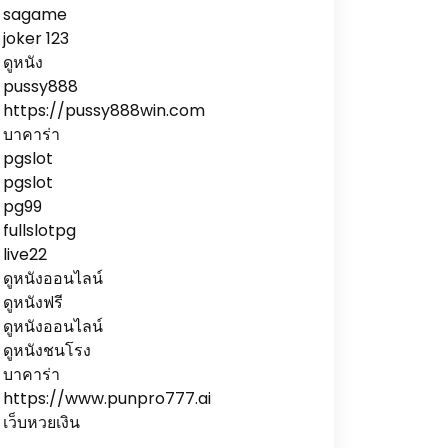
sagame
joker 123
ดูหนัง
pussy888
https://pussy888win.com
บาคาร่า
pgslot
pgslot
pg99
fullslotpg
live22
ดูหนังออนไลน์
ดูหนังฟรี
ดูหนังออนไลน์
ดูหนังชนโรง
บาคาร่า
https://www.punpro777.ai
เว็บหวยเงิน