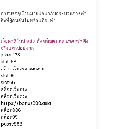
การบรรลุเป้าหมายมักมากับกระบวนการทำ
สิ่งที่ผู้คนอื่นไม่พร้อมที่จะทำ
เว็บคาสิโนน่าเล่น ทั้ง
สล็อต
และ
บาคาร่า
ตึง
จริงแตกบ่อยมาก
joker 123
slot168
สล็อตเว็บตรง แตกง่าย
slot99
slot66
สล็อตเว็บตรง
สล็อตเว็บตรง
https://bonus888.asia
สล็อต888
สล็อต99
pussy888