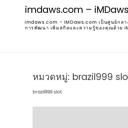
Skip
imdaws.com – iMDaws –
to
content
imdaws.com – iMDaws.com เป็นศูนย์กลางท
การพัฒนา เพิ่มสกิลและความรู้ของคุณด้วย
หมวดหมู่:
brazil999 slo
brazil999 slot