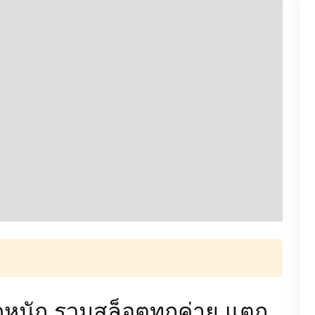
หนัก รวมสล็อตทุกค่าย แตก