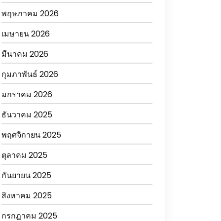
พฤษภาคม 2026
เมษายน 2026
มีนาคม 2026
กุมภาพันธ์ 2026
มกราคม 2026
ธันวาคม 2025
พฤศจิกายน 2025
ตุลาคม 2025
กันยายน 2025
สิงหาคม 2025
กรกฎาคม 2025