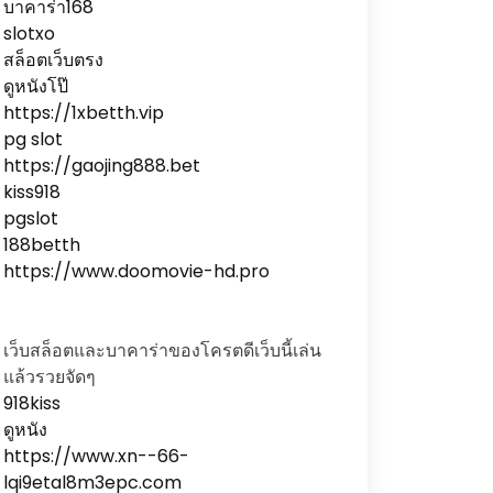
บาคาร่า168
slotxo
สล็อตเว็บตรง
ดูหนังโป๊
https://1xbetth.vip
pg slot
https://gaojing888.bet
kiss918
pgslot
188betth
https://www.doomovie-hd.pro
เว็บสล็อตและบาคาร่าของโครตดีเว็บนี้เล่น
แล้วรวยจัดๆ
918kiss
ดูหนัง
https://www.xn--66-
lqi9etal8m3epc.com