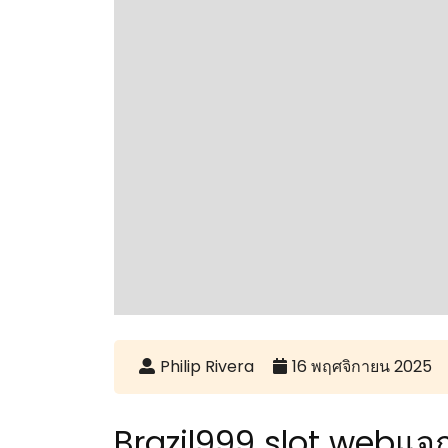
Philip Rivera
16 พฤศจิกายน 2025
Brazil999 slot webแจก