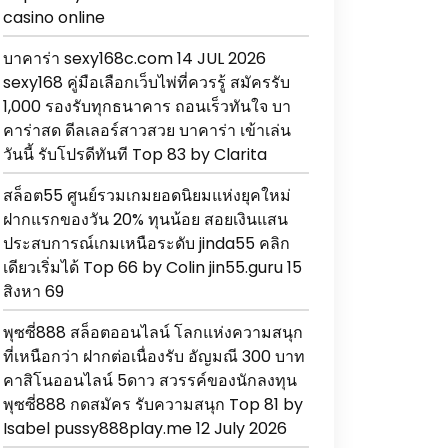
casino online
บาคาร่า sexy168c.com 14 JUL 2026
sexy168 คู่มือเลือกเว็บไพ่ที่ควรรู้ สมัครรับ
1,000 รองรับทุกธนาคาร ถอนเร็วทันใจ บา
คาร่าสด ดีลเลอร์สาวสวย บาคาร่า เข้าเล่น
วันนี้ รับโปรดีทันที Top 83 by Clarita
สล็อต55 ศูนย์รวมเกมยอดนิยมแห่งยุคใหม่
ฝากแรกของวัน 20% ทุนน้อย สอยเงินแสน
ประสบการณ์เกมเหนือระดับ jinda55 คลิก
เดียวเริ่มได้ Top 66 by Colin jin55.guru 15
สิงหา 69
พุซซี่888 สล็อตออนไลน์ โลกแห่งความสนุก
ที่เหนือกว่า ฝากต่อเนื่องรับ อัญมณี 300 บาท
คาสิโนออนไลน์ 5ดาว สวรรค์ของนักลงทุน
พุซซี่888 กดสมัคร รับความสนุก Top 81 by
Isabel pussy888play.me 12 July 2026