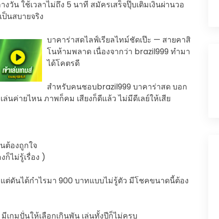
วัน ใช้เวลาไม่ถึง 5 นาที สมัครเสร็จปุ๊บเติมเงินผ่านวอ
เป็นสบายจริง
บาคาร่าสดไลฟ์เรียลไทม์ชัดเป๊ะ — สายคาสิ
โนห้ามพลาด เนื่องจากว่า brazil999 ทำมา
ได้โคตรดี
สำหรับคนชอบbrazil999 บาคาร่าสด บอก
เล่นค่ายไหน ภาพก็คม เสียงก็ดีแล้ว ไม่มีดีเลย์ให้เสีย
็นต้องถูกใจ
ไม่รู้เรื่อง )
์ แต่ดันได้กำไรมา 900 บาทแบบไม่รู้ตัว มีโชคขนาดนี้ต้อง
กมปั่นให้เลือกเกินพัน เล่นทั้งปีก็ไม่ครบ