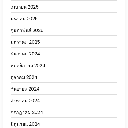
เมษายน 2025
มีนาคม 2025
กุมภาพันธ์ 2025
มกราคม 2025
ธันวาคม 2024
พฤศจิกายน 2024
ตุลาคม 2024
กันยายน 2024
สิงหาคม 2024
กรกฎาคม 2024
มิถุนายน 2024