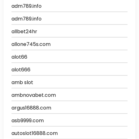
adm789.info
adm789.info
allbet24hr
allone745s.com
alot66
alot666
amb slot
ambnovabet.com
argus16888.com
asb9999.com
autoslot16888.com