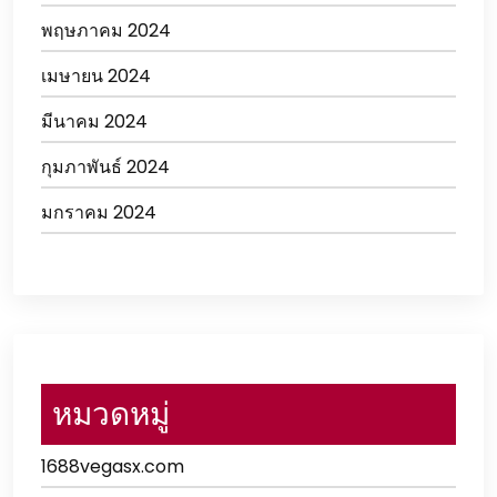
พฤษภาคม 2024
เมษายน 2024
มีนาคม 2024
กุมภาพันธ์ 2024
มกราคม 2024
หมวดหมู่
1688vegasx.com