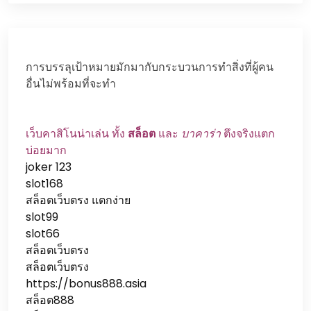
การบรรลุเป้าหมายมักมากับกระบวนการทำสิ่งที่ผู้คน
อื่นไม่พร้อมที่จะทำ
เว็บคาสิโนน่าเล่น ทั้ง
สล็อต
และ
บาคาร่า
ตึงจริงแตก
บ่อยมาก
joker 123
slot168
สล็อตเว็บตรง แตกง่าย
slot99
slot66
สล็อตเว็บตรง
สล็อตเว็บตรง
https://bonus888.asia
สล็อต888