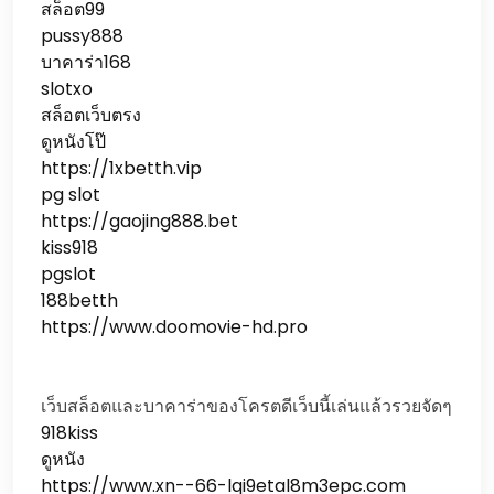
สล็อต99
pussy888
บาคาร่า168
slotxo
สล็อตเว็บตรง
ดูหนังโป๊
https://1xbetth.vip
pg slot
https://gaojing888.bet
kiss918
pgslot
188betth
https://www.doomovie-hd.pro
เว็บสล็อตและบาคาร่าของโครตดีเว็บนี้เล่นแล้วรวยจัดๆ
918kiss
ดูหนัง
https://www.xn--66-lqi9etal8m3epc.com