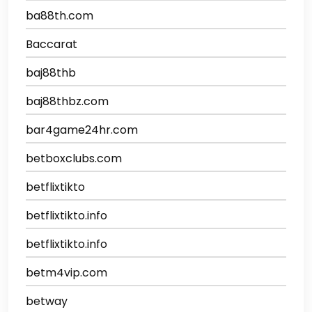
ba88th.com
Baccarat
baj88thb
baj88thbz.com
bar4game24hr.com
betboxclubs.com
betflixtikto
betflixtikto.info
betflixtikto.info
betm4vip.com
betway