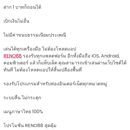
ฝาก 1 บาทก็ถอนได้
เบิกเงินไม่อั้น
ไม่มีค่าขนบธรรมเนียมประเพณี
เล่นได้ทุกเครื่องมือ ไม่ต้องโหลดแอป
RENO88
รองรับทุกแพลตฟอร์ม อีกทั้งมือถือ iOS, Android,
คอมพิวเตอร์ แล้วก็แท็บเล็ต คุณสามารถเข้าเล่นผ่านเว็บไซต์ได้
ทันที ไม่ต้องโหลดแอปให้สิ้นเปลืองพื้นที่
รองรับโปรแกรมสำหรับท่องอินเตอร์เน็ตทุกหมวดหมู่
ระบบลื่น ไม่กระตุก
เมนูภาษาไทย 100%
โปรโมชั่น RENO88 สุดคุ้ม