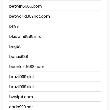
betwin6666.com
betworld369hot.com
bh99
bluewin8888.info
bng55
bonus888
boonlert1688.com
brazil999 slot
brazil999 slot
bwvip4.com
carlo999.net