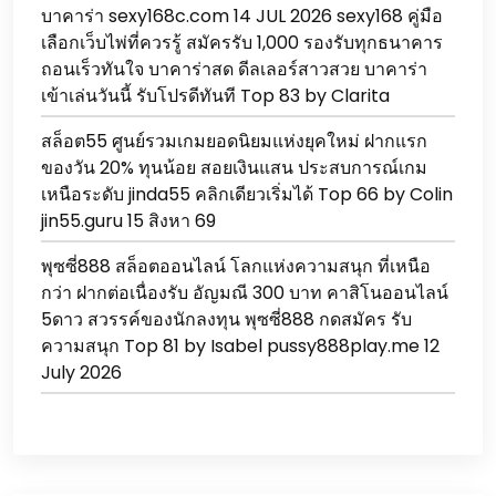
บาคาร่า sexy168c.com 14 JUL 2026 sexy168 คู่มือ
เลือกเว็บไพ่ที่ควรรู้ สมัครรับ 1,000 รองรับทุกธนาคาร
ถอนเร็วทันใจ บาคาร่าสด ดีลเลอร์สาวสวย บาคาร่า
เข้าเล่นวันนี้ รับโปรดีทันที Top 83 by Clarita
สล็อต55 ศูนย์รวมเกมยอดนิยมแห่งยุคใหม่ ฝากแรก
ของวัน 20% ทุนน้อย สอยเงินแสน ประสบการณ์เกม
เหนือระดับ jinda55 คลิกเดียวเริ่มได้ Top 66 by Colin
jin55.guru 15 สิงหา 69
พุซซี่888 สล็อตออนไลน์ โลกแห่งความสนุก ที่เหนือ
กว่า ฝากต่อเนื่องรับ อัญมณี 300 บาท คาสิโนออนไลน์
5ดาว สวรรค์ของนักลงทุน พุซซี่888 กดสมัคร รับ
ความสนุก Top 81 by Isabel pussy888play.me 12
July 2026