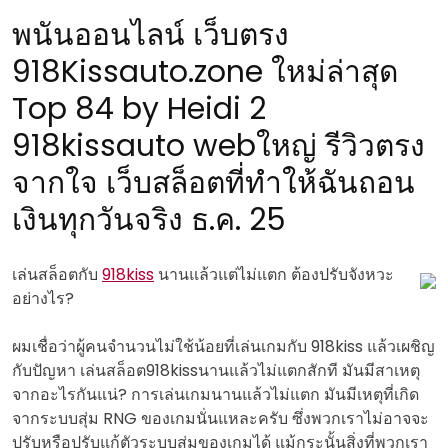
พนันออนไลน์ เว็บตรง
918Kissauto.zone ใหม่ล่าสุด
Top 84 by Heidi 2
918kissauto webใหญ่ รีวิวตรง
จากใจ เว็บสล็อตที่ทำให้ฉันถอน
เงินทุกวันจริง ธ.ค. 25
เล่นสล็อตกับ
918kiss
นานแล้วแต่ไม่แตก ต้องปรับจังหวะ
อย่างไร?
ผมเชื่อว่าผู้คนจำนวนไม่ใช้น้อยที่เล่นเกมกับ 918kiss แล้วเผชิญ
กับปัญหา เล่นสล็อต918kissนานแล้วไม่แตกสักที มันมีสาเหตุ
จากอะไรกันแน่? การเล่นเกมนานแล้วไม่แตก มันมีเหตุที่เกิด
จากระบบสุ่ม RNG ของเกมนั่นแหละครับ ซึ่งพวกเราไม่อาจจะ
ปรับหรือปรับแก้ตัวระบบสุ่มของเกมได้ แม้กระนั้นสิ่งที่พวกเรา