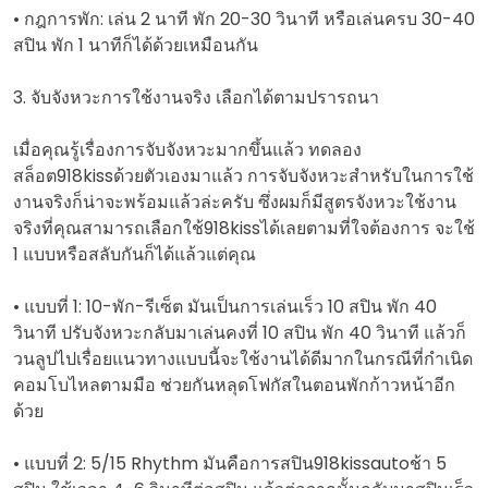
• กฎการพัก: เล่น 2 นาที พัก 20-30 วินาที หรือเล่นครบ 30-40
สปิน พัก 1 นาทีก็ได้ด้วยเหมือนกัน
3. จับจังหวะการใช้งานจริง เลือกได้ตามปรารถนา
เมื่อคุณรู้เรื่องการจับจังหวะมากขึ้นแล้ว ทดลอง
สล็อต918kissด้วยตัวเองมาแล้ว การจับจังหวะสำหรับในการใช้
งานจริงก็น่าจะพร้อมแล้วล่ะครับ ซึ่งผมก็มีสูตรจังหวะใช้งาน
จริงที่คุณสามารถเลือกใช้918kissได้เลยตามที่ใจต้องการ จะใช้
1 แบบหรือสลับกันก็ได้แล้วแต่คุณ
• แบบที่ 1: 10-พัก-รีเซ็ต มันเป็นการเล่นเร็ว 10 สปิน พัก 40
วินาที ปรับจังหวะกลับมาเล่นคงที่ 10 สปิน พัก 40 วินาที แล้วก็
วนลูปไปเรื่อยแนวทางแบบนี้จะใช้งานได้ดีมากในกรณีที่กำเนิด
คอมโบไหลตามมือ ช่วยกันหลุดโฟกัสในตอนพักก้าวหน้าอีก
ด้วย
• แบบที่ 2: 5/15 Rhythm มันคือการสปิน918kissautoช้า 5