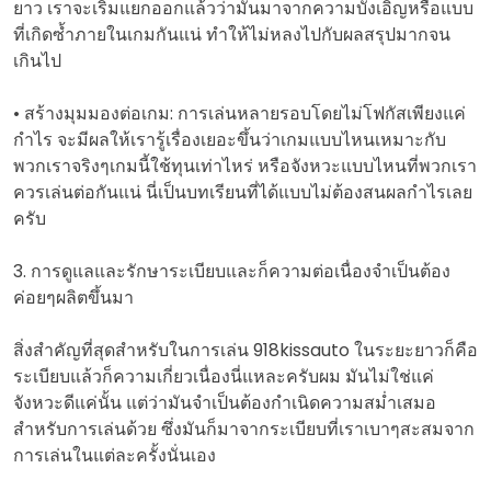
ยาว เราจะเริ่มแยกออกแล้วว่ามันมาจากความบังเอิญหรือแบบ
ที่เกิดซ้ำภายในเกมกันแน่ ทำให้ไม่หลงไปกับผลสรุปมากจน
เกินไป
• สร้างมุมมองต่อเกม: การเล่นหลายรอบโดยไม่โฟกัสเพียงแค่
กำไร จะมีผลให้เรารู้เรื่องเยอะขึ้นว่าเกมแบบไหนเหมาะกับ
พวกเราจริงๆเกมนี้ใช้ทุนเท่าไหร่ หรือจังหวะแบบไหนที่พวกเรา
ควรเล่นต่อกันแน่ นี่เป็นบทเรียนที่ได้แบบไม่ต้องสนผลกำไรเลย
ครับ
3. การดูแลและรักษาระเบียบและก็ความต่อเนื่องจำเป็นต้อง
ค่อยๆผลิตขึ้นมา
สิ่งสำคัญที่สุดสำหรับในการเล่น 918kissauto ในระยะยาวก็คือ
ระเบียบแล้วก็ความเกี่ยวเนื่องนี่แหละครับผม มันไม่ใช่แค่
จังหวะดีแค่นั้น แต่ว่ามันจำเป็นต้องกำเนิดความสม่ำเสมอ
สำหรับการเล่นด้วย ซึ่งมันก็มาจากระเบียบที่เราเบาๆสะสมจาก
การเล่นในแต่ละครั้งนั่นเอง