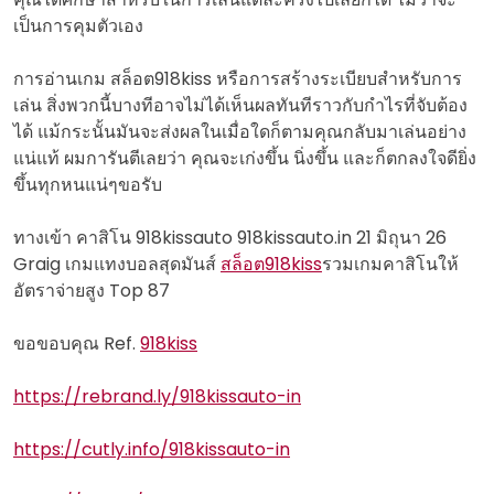
เป็นการคุมตัวเอง
การอ่านเกม สล็อต918kiss หรือการสร้างระเบียบสำหรับการ
เล่น สิ่งพวกนี้บางทีอาจไม่ได้เห็นผลทันทีราวกับกำไรที่จับต้อง
ได้ แม้กระนั้นมันจะส่งผลในเมื่อใดก็ตามคุณกลับมาเล่นอย่าง
แน่แท้ ผมการันตีเลยว่า คุณจะเก่งขึ้น นิ่งขึ้น และก็ตกลงใจดียิ่ง
ขึ้นทุกหนแน่ๆขอรับ
ทางเข้า คาสิโน 918kissauto 918kissauto.in 21 มิถุนา 26
Graig เกมแทงบอลสุดมันส์
สล็อต918kiss
รวมเกมคาสิโนให้
อัตราจ่ายสูง Top 87
ขอขอบคุณ Ref.
918kiss
https://rebrand.ly/918kissauto-in
https://cutly.info/918kissauto-in