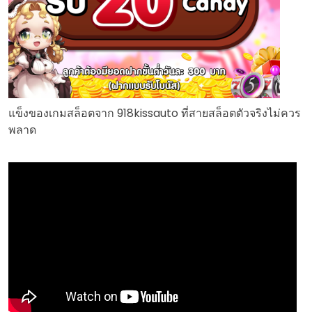
แข็งของเกมสล็อตจาก 918kissauto ที่สายสล็อตตัวจริงไม่ควร
พลาด