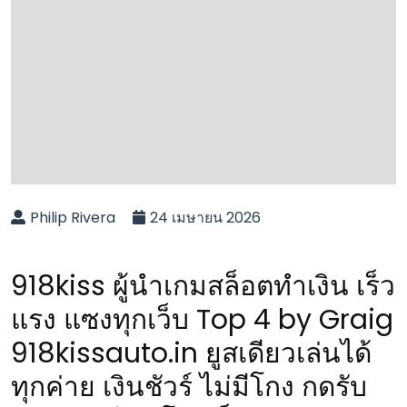
Philip Rivera
24 เมษายน 2026
918kiss ผู้นำเกมสล็อตทำเงิน เร็ว
แรง แซงทุกเว็บ Top 4 by Graig
918kissauto.in ยูสเดียวเล่นได้
ทุกค่าย เงินชัวร์ ไม่มีโกง กดรับ