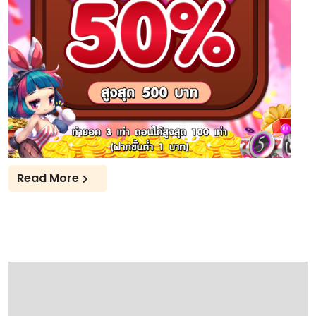
Read More