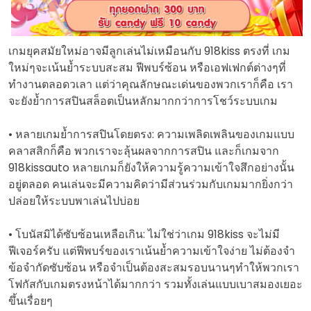
เกมยุคสมัยใหม่อาจมีลูกเล่นไม่เหมือนกับ 918kiss ตรงที่ เกม
ใหม่ๆจะเน้นย้ำระบบสะสม ฟีพบร์ซ้อน หรือเอฟเฟกต์ต่างๆที่
ทำงานตลอดวเลา แต่ว่าคุณลักษณะเด่นของพวกเราก็คือ เรา
จะยังย้ำการสปินสล็อตเป็นหลักมากกว่าการโชว์ระบบเกม
• หลายเกมย้ำการสปินโดยตรง: ความเพลิดเพลินของเกมแบบ
คลาสสิกก็คือ พวกเราจะลุ้นผลจากการสปิน และก็เกมจาก
918kissauto หลายเกมก็ยังให้ความรู้ความเข้าใจสึกอย่างนั้น
อยู่ตลอด คนเล่นจะมีความคิดว่ามีส่วนร่วมกับเกมมากยิ่งกว่า
ปล่อยให้ระบบพาเล่นไปบ่อย
• โบนัสมิได้ซับซ้อนเหลือเกิน: ไม่ใช่ว่าเกม 918kiss จะไม่มี
ฟีเจอร์ครับ แต่ฟีพบร์ของเราเน้นย้ำความเข้าใจง่าย ไม่ต้องจำ
ข้อจำกัดซับซ้อน หรือจำเป็นต้องสะสมรอบนานๆทำให้พวกเรา
โฟกัสกับเกมตรงหน้าได้มากกว่า รวมทั้งเล่นแบบเบาสมองเยอะ
ขึ้นเรื่อยๆ