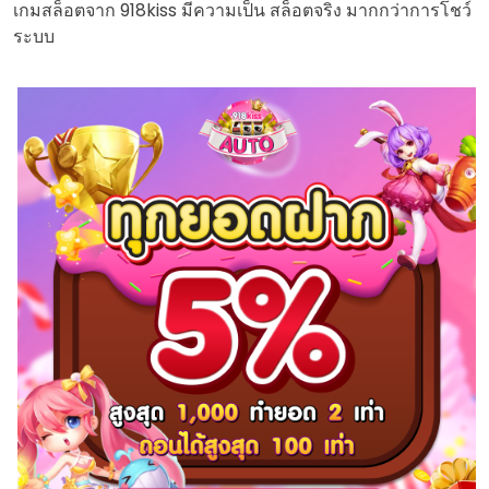
เกมสล็อตจาก 918kiss มีความเป็น สล็อตจริง มากกว่าการโชว์
ระบบ