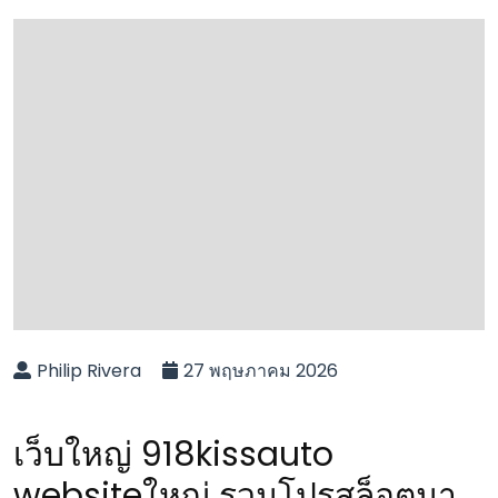
Philip Rivera
27 พฤษภาคม 2026
เว็บใหญ่ 918kissauto
websiteใหญ่ รวมโปรสล็อตมา