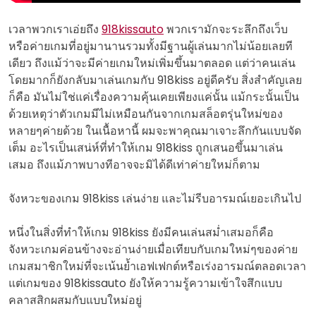
เวลาพวกเราเอ่ยถึง
918kissauto
พวกเรามักจะระลึกถึงเว็บ
หรือค่ายเกมที่อยู่มานานรวมทั้งมีฐานผู้เล่นมากไม่น้อยเลยที
เดียว ถึงแม้ว่าจะมีค่ายเกมใหม่เพิ่มขึ้นมาตลอด แต่ว่าคนเล่น
โดยมากก็ยังกลับมาเล่นเกมกับ 918kiss อยู่ดีครับ สิ่งสำคัญเลย
ก็คือ มันไม่ใช่แค่เรื่องความคุ้นเคยเพียงแค่นั้น แม้กระนั้นเป็น
ด้วยเหตุว่าตัวเกมมีไม่เหมือนกันจากเกมสล็อตรุ่นใหม่ของ
หลายๆค่ายด้วย ในเนื้อหานี้ ผมจะพาคุณมาเจาะลึกกันแบบจัด
เต็ม อะไรเป็นเสน่ห์ที่ทำให้เกม 918kiss ถูกเสนอขึ้นมาเล่น
เสมอ ถึงแม้ภาพบางทีอาจจะมิได้ดีเท่าค่ายใหม่ก็ตาม
จังหวะของเกม 918kiss เล่นง่าย และไม่รีบอารมณ์เยอะเกินไป
หนึ่งในสิ่งที่ทำให้เกม 918kiss ยังมีคนเล่นสม่ำเสมอก็คือ
จังหวะเกมค่อนข้างจะอ่านง่ายเมื่อเทียบกับเกมใหม่ๆของค่าย
เกมสมาชิกใหม่ที่จะเน้นย้ำเอฟเฟกต์หรือเร่งอารมณ์ตลอดเวลา
แต่เกมของ 918kissauto ยังให้ความรู้ความเข้าใจสึกแบบ
คลาสสิกผสมกับแบบใหม่อยู่