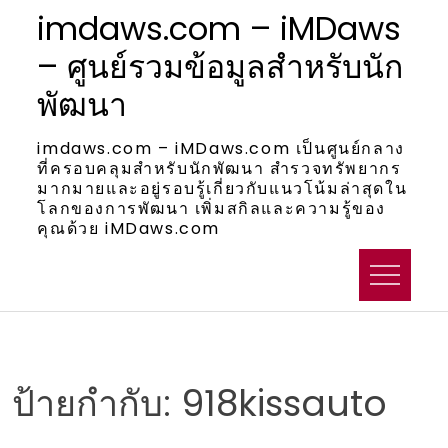
Skip
imdaws.com – iMDaws
to
– ศูนย์รวมข้อมูลสำหรับนัก
content
พัฒนา
imdaws.com – iMDaws.com เป็นศูนย์กลาง
ที่ครอบคลุมสำหรับนักพัฒนา สำรวจทรัพยากร
มากมายและอยู่รอบรู้เกี่ยวกับแนวโน้มล่าสุดใน
โลกของการพัฒนา เพิ่มสกิลและความรู้ของ
คุณด้วย iMDaws.com
ป้ายกำกับ:
918kissauto