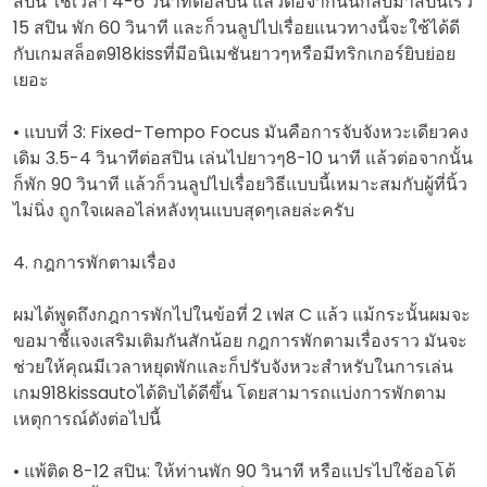
สปิน ใช้เวลา 4-6 วินาทีต่อสปิน แล้วต่อจากนั้นกลับมาสปินเร็ว
15 สปิน พัก 60 วินาที และก็วนลูปไปเรื่อยแนวทางนี้จะใช้ได้ดี
กับเกมสล็อต918kissที่มีอนิเมชันยาวๆหรือมีทริกเกอร์ยิบย่อย
เยอะ
• แบบที่ 3: Fixed-Tempo Focus มันคือการจับจังหวะเดียวคง
เดิม 3.5-4 วินาทีต่อสปิน เล่นไปยาวๆ8-10 นาที แล้วต่อจากนั้น
ก็พัก 90 วินาที แล้วก็วนลูปไปเรื่อยวิธีแบบนี้เหมาะสมกับผู้ที่นิ้ว
ไม่นิ่ง ถูกใจเผลอไล่หลังทุนแบบสุดๆเลยล่ะครับ
4. กฎการพักตามเรื่อง
ผมได้พูดถึงกฎการพักไปในข้อที่ 2 เฟส C แล้ว แม้กระนั้นผมจะ
ขอมาชี้แจงเสริมเติมกันสักน้อย กฎการพักตามเรื่องราว มันจะ
ช่วยให้คุณมีเวลาหยุดพักและก็ปรับจังหวะสำหรับในการเล่น
เกม918kissautoได้ดิบได้ดีขึ้น โดยสามารถแบ่งการพักตาม
เหตุการณ์ดังต่อไปนี้
• แพ้ติด 8-12 สปิน: ให้ท่านพัก 90 วินาที หรือแปรไปใช้ออโต้