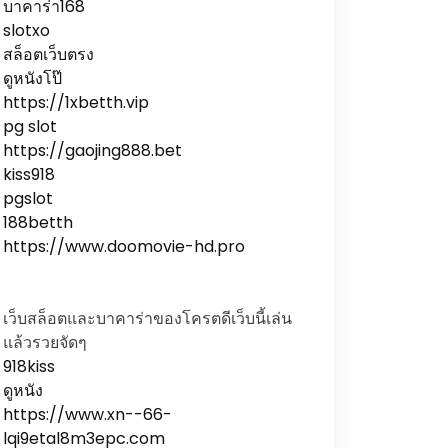
บาคาร่า168
slotxo
สล็อตเว็บตรง
ดูหนังโป๊
https://1xbetth.vip
pg slot
https://gaojing888.bet
kiss918
pgslot
188betth
https://www.doomovie-hd.pro
เว็บสล็อตและบาคาร่าของโครตดีเว็บนี้เล่น
แล้วรวยจัดๆ
918kiss
ดูหนัง
https://www.xn--66-
lqi9etal8m3epc.com