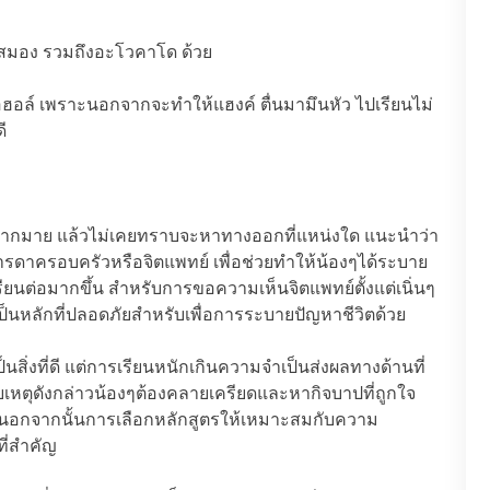
ตุ้นสมอง รวมถึงอะโวคาโด ด้วย
อฮอล์ เพราะนอกจากจะทำให้แฮงค์ ตื่นมามึนหัว ไปเรียนไม่
ี
ักมากมาย แล้วไม่เคยทราบจะหาทางออกที่แหน่งใด แนะนำว่า
ดามารดาครอบครัวหรือจิตแพทย์ เพื่อช่วยทำให้น้องๆได้ระบาย
ยนต่อมากขึ้น สำหรับการขอความเห็นจิตแพทย์ตั้งแต่เนิ่นๆ
เป็นหลักที่ปลอดภัยสำหรับเพื่อการระบายปัญหาชีวิตด้วย
เป็นสิ่งที่ดี แต่การเรียนหนักเกินความจำเป็นส่งผลทางด้านที่
วยเหตุดังกล่าวน้องๆต้องคลายเครียดและหากิจบาปที่ถูกใจ
ด นอกจากนั้นการเลือกหลักสูตรให้เหมาะสมกับความ
ี่สำคัญ