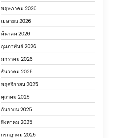
พฤษภาคม 2026
เมษายน 2026
มีนาคม 2026
กุมภาพันธ์ 2026
มกราคม 2026
ธันวาคม 2025
พฤศจิกายน 2025
ตุลาคม 2025
กันยายน 2025
สิงหาคม 2025
กรกฎาคม 2025