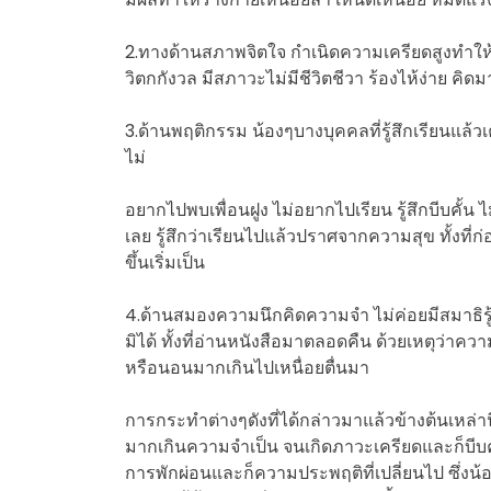
2.ทางด้านสภาพจิตใจ กำเนิดความเครียดสูงทำให้ห
วิตกกังวล มีสภาวะไม่มีชีวิตชีวา ร้องไห้ง่าย คิด
3.ด้านพฤติกรรม น้องๆบางบุคคลที่รู้สึกเรียนแล
ไม่
อยากไปพบเพื่อนฝูง ไม่อยากไปเรียน รู้สึกบีบคั้
เลย รู้สึกว่าเรียนไปแล้วปราศจากความสุข ทั้งที่ก
ขึ้นเริ่มเป็น
4.ด้านสมองความนึกคิดความจำ ไม่ค่อยมีสมาธิร
มิได้ ทั้งที่อ่านหนังสือมาตลอดคืน ด้วยเหตุว่
หรือนอนมากเกินไปเหนื่อยตื่นมา
การกระทำต่างๆดังที่ได้กล่าวมาแล้วข้างต้นเหล่านี
มากเกินความจำเป็น จนเกิดภาวะเครียดและก็บีบค
การพักผ่อนและก็ความประพฤติที่เปลี่ยนไป ซึ่งน้