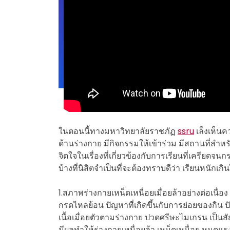
ในตอนนี้ทางมหาวิทยาลัยราชภัฏ
ssru
เล็งเห็นค
ด้านร่างกาย มีกิจกรรมให้เข้าร่วม มีสถานที่ส
จิตใจในเรื่องที่เกี่ยวข้องกับการเรียนที่เครียดจ
บ้างที่นิสิตจำเป็นที่จะต้องทราบดีว่า เรียนหนักเกิน
1.สภาพร่างกายเหน็ดเหนื่อยเมื่อยล้าอย่างต่อเนื
กรดไหลย้อน ปัญหาที่เกิดขึ้นกับการย่อยของกิน ปั
เนื้อเมื่อยตัวตามร่างกาย ปวดศรีษะไมเกรน เป
มีผลทำให้ร่างกายเหนื่อยล้า เหน็ดเหนื่อย หมดแ