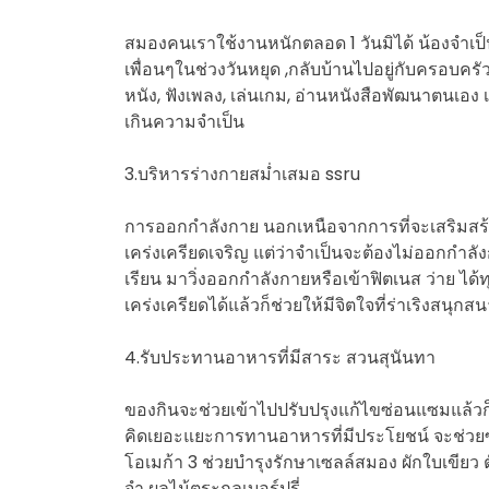
สมองคนเราใช้งานหนักตลอด 1 วันมิได้ น้องจำเป็น
เพื่อนๆในช่วงวันหยุด ,กลับบ้านไปอยู่กับครอบครัว
หนัง, ฟังเพลง, เล่นเกม, อ่านหนังสือพัฒนาตนเอง 
เกินความจำเป็น
3.บริหารร่างกายสม่ำเสมอ ssru
การออกกำลังกาย นอกเหนือจากการที่จะเสริมสร้
เคร่งเครียดเจริญ แต่ว่าจำเป็นจะต้องไม่ออกกำล
เรียน มาวิ่งออกกำลังกายหรือเข้าฟิตเนส ว่าย ไ
เคร่งเครียดได้แล้วก็ช่วยให้มีจิตใจที่ร่าเริงสนุกสน
4.รับประทานอาหารที่มีสาระ สวนสุนันทา
ของกินจะช่วยเข้าไปปรับปรุงแก้ไขซ่อนแซมแล้วก็
คิดเยอะแยะการทานอาหารที่มีประโยชน์ จะช่วยซ่อ
โอเมก้า 3 ช่วยบำรุงรักษาเซลล์สมอง ผักใบเขียว 
จำ ผลไม้ตระกูลเบอร์ปรี่