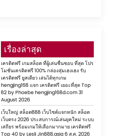
เรื่องล่าสุด
เครดิตฟรี เกมสล็อต ที่ผู้เล่นชื่นชอบ ที่สุด โปร
โมชั่นเครดิตฟรี 100% กล่องสุ่มเฮงเฮง รับ
เครดิตฟรี ยูสเดียว เล่นได้ทุกเกม
hengjing168 แจก เครดิตฟรี เยอะที่สุด Top
82 by Phoebe hengjing168d.com 31
August 2026
เว็บใหญ่ สล็อต888 เว็บไซต์แจกหนัก สล็อต
เว็บตรง 2026 ประสบการณ์เล่นยุคใหม่ ระบบ
เสถียร พร้อมเกมให้เลือกมากมาย เครดิตฟรี
Top 40 by Lesli Jin888.asia 6 ส.ค. 2026