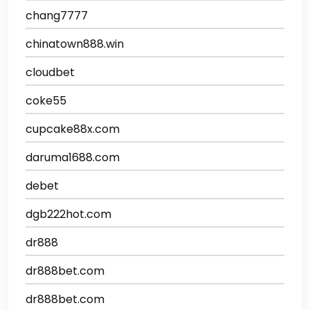
chang7777
chinatown888.win
cloudbet
coke55
cupcake88x.com
daruma1688.com
debet
dgb222hot.com
dr888
dr888bet.com
dr888bet.com