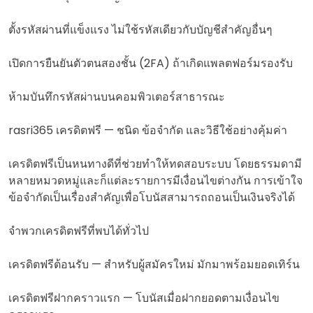
ตั้งรหัสผ่านที่แข็งแรง ไม่ใช้รหัสเดียวกับบัญชีสำคัญอื่นๆ
เปิดการยืนยันตัวตนสองชั้น (2FA) ถ้าเกิดแพลตฟอร์มรองรับ
ห้ามบันทึกรหัสผ่านบนคอมพิวเตอร์สาธารณะ
rasri365 เครดิตฟรี — ชนิด ข้อจำกัด และวิธีใช้อย่างคุ้มค่า
เครดิตฟรีเป็นหนทางดีที่ช่วยทำให้ทดสอบระบบ โดยธรรมดามี
หลายหมวดหมู่และก็แต่ละรายการมีเงื่อนไขต่างกัน การเข้าใจ
ข้อจำกัดเป็นเรื่องสำคัญเพื่อโบนัสสามารถถอนเป็นเงินจริงได้
จำพวกเครดิตฟรีที่พบได้ทั่วไป
เครดิตฟรีต้อนรับ — สำหรับผู้สมัครใหม่ มักมาพร้อมยอดเทิร์น
เครดิตฟรีฝากคราวแรก — โบนัสเมื่อฝากยอดตามเงื่อนไข