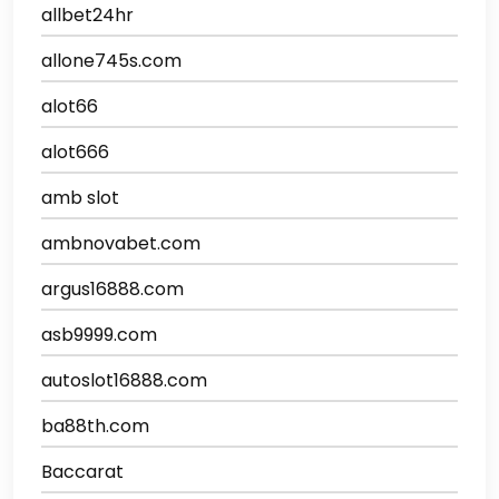
allbet24hr
allone745s.com
alot66
alot666
amb slot
ambnovabet.com
argus16888.com
asb9999.com
autoslot16888.com
ba88th.com
Baccarat