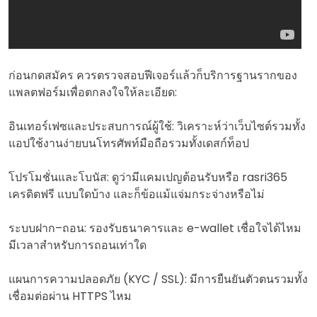
ก่อนกดสมัคร ควรตรวจสอบฟีเจอร์แล้วก็บริการฐานรากของ
แพลตฟอร์มเพื่อตกลงใจให้ละเอียด:
อินเทอร์เฟซและประสบการณ์ผู้ใช้: วิเคราะห์ว่าเว็บไซต์รวมทั้ง
แอปใช้งานง่ายบนโทรศัพท์มือถือรวมทั้งเดสก์ท็อป
โปรโมชั่นและโบนัส: ดูว่ามีแคมเปญต้อนรับหรือ rasri365
เครดิตฟรี แบบใดบ้าง และก็ข้อแม้แจ่มกระจ่างหรือไม่
ระบบฝาก–ถอน: รองรับธนาคารและ e-wallet เชื่อใจได้ไหม
มีเวลาสำหรับการถอนเท่าใด
แผนการความปลอดภัย (KYC / SSL): มีการยืนยันตัวตนรวมทั้ง
เชื่อมต่อผ่าน HTTPS ไหม