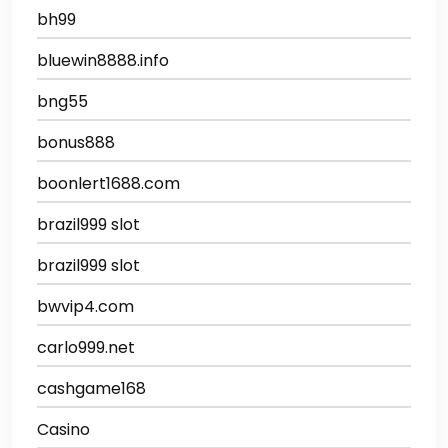
bh99
bluewin8888.info
bng55
bonus888
boonlert1688.com
brazil999 slot
brazil999 slot
bwvip4.com
carlo999.net
cashgame168
Casino