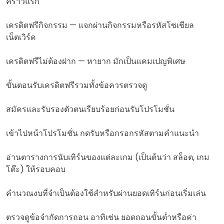
คราวแรก
เครดิตฟรีกิจกรรม — แจกผ่านกิจกรรมหรือรหัสโซเชียล
เน็ตเวิร์ค
เครดิตฟรีไม่ต้องฝาก — หายาก มักเป็นแคมเปญพิเศษ
ขั้นตอนรับเครดิตฟรีรวมทั้งข้อควรตรวจดู
สมัครและรับรองตัวตนเรียบร้อยก่อนรับโปรโมชั่น
เข้าไปหน้าโปรโมชั่น กดรับหรือกรอกรหัสตามคำแนะนำ
อ่านตารางการนับเทิร์นของแต่ละเกม (เป็นต้นว่า สล็อต, เกม
โต๊ะ) ให้รอบคอบ
คำนวณงบที่จำเป็นต้องใช้สำหรับผ่านยอดเทิร์นก่อนเริ่มเล่น
ตรวจดูข้อจำกัดการถอน อาทิเช่น ยอดถอนขั้นต่ำหรือค่า