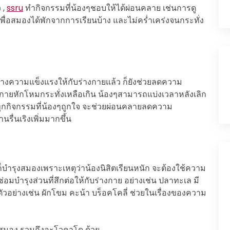
 ,
ssru
ทำกิจกรรมที่น้องๆชอบให้ได้ผ่อนคลาย เช่นการดู
เพื่อสมองได้พักจากการเรียนบ้าง และไม่คร่ำเคร่งจนกระทั่ง
างความแข็งแรงให้กับร่างกายแล้ว ก็ยังช่วยลดความ
ังกายหักโหมกระทั่งเหลือเกิน น้องๆสามารถแบ่งเวลาหลังเลิก
ด้ทุกกิจกรรมที่น้องๆถูกใจ จะช่วยผ่อนคลายลดความ
านรื่นเริงเพิ่มมากขึ้น
บำรุงสมองเพราะเหตุว่าน้องนิสิตเรียนหนัก จะต้องใช้ความ
มบำรุงส่วนที่สึกต่อให้กับร่างกาย อย่างเช่น ปลาทะเล มี
ตัวอย่างเช่น ผักโขม คะน้า บร็อคโคลี่ ช่วยในเรื่องของความ
ตุ้นสมอง รวมถึงอะโวคาโด ด้วย