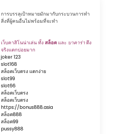
การบรรลุเป้าหมายมักมากับกระบวนการทำ
สิ่งที่ผู้คนอื่นไม่พร้อมที่จะทำ
เว็บคาสิโนน่าเล่น ทั้ง
สล็อต
และ
บาคาร่า
ตึง
จริงแตกบ่อยมาก
joker 123
slot168
สล็อตเว็บตรง แตกง่าย
slot99
slot66
สล็อตเว็บตรง
สล็อตเว็บตรง
https://bonus888.asia
สล็อต888
สล็อต99
pussy888