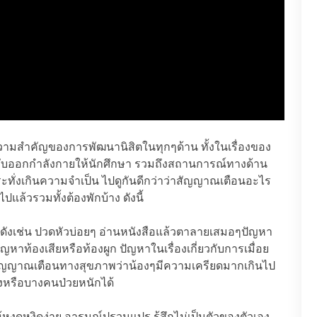
วามสำคัญของการพัฒนานิสิตในทุกๆด้าน ทั้งในเรื่องของ
ำหรับออกกำลังกายให้นักศึกษา รวมถึงสถานการณ์ทางด้าน
นกระทั่งเกินความจำเป็น ไปดูกันดีกว่าว่าสัญญาณเตือนอะไร
ไปแล้วรวมทั้งต้องพักบ้าง ดังนี้
่อง ดังเช่น ปวดหัวบ่อยๆ อ่านหนังสือแล้วตาลายเสมอๆปัญหา
ญหาท้องเสียหรือท้องผูก ปัญหาในเรื่องเกี่ยวกับการเมื่อย
็นสัญญาณเตือนทางสุขภาพว่าน้องๆมีความเครียดมากเกินไป
รงหรือบางคนป่วยหนักได้
งุดหงิดง่าย อารมณ์ปรวนแปร รู้สึกไม่เป็นตัวของตัวเอง