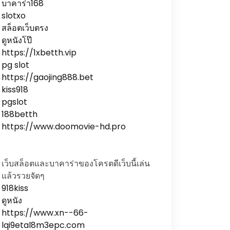
บาคาร่า168
slotxo
สล็อตเว็บตรง
ดูหนังโป๊
https://1xbetth.vip
pg slot
https://gaojing888.bet
kiss918
pgslot
188betth
https://www.doomovie-hd.pro
เว็บสล็อตและบาคาร่าของโครตดีเว็บนี้เล่น
แล้วรวยจัดๆ
918kiss
ดูหนัง
https://www.xn--66-
lqi9etal8m3epc.com