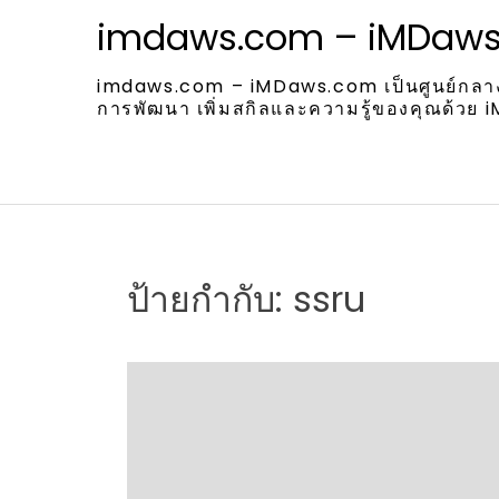
Skip
imdaws.com – iMDaws –
to
content
imdaws.com – iMDaws.com เป็นศูนย์กลางท
การพัฒนา เพิ่มสกิลและความรู้ของคุณด้วย
ป้ายกำกับ:
ssru