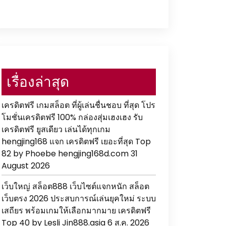
เรื่องล่าสุด
เครดิตฟรี เกมสล็อต ที่ผู้เล่นชื่นชอบ ที่สุด โปร
โมชั่นเครดิตฟรี 100% กล่องสุ่มเฮงเฮง รับ
เครดิตฟรี ยูสเดียว เล่นได้ทุกเกม
hengjing168 แจก เครดิตฟรี เยอะที่สุด Top
82 by Phoebe hengjing168d.com 31
August 2026
เว็บใหญ่ สล็อต888 เว็บไซต์แจกหนัก สล็อต
เว็บตรง 2026 ประสบการณ์เล่นยุคใหม่ ระบบ
เสถียร พร้อมเกมให้เลือกมากมาย เครดิตฟรี
Top 40 by Lesli Jin888.asia 6 ส.ค. 2026