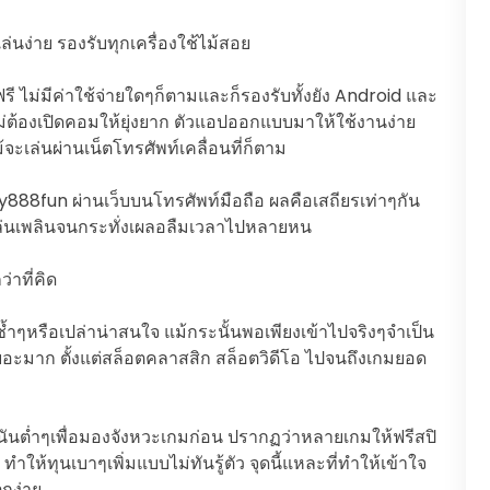
ล่นง่าย รองรับทุกเครื่องใช้ไม้สอย
รี ไม่มีค่าใช้จ่ายใดๆก็ตามและก็รองรับทั้งยัง Android และ
ไม่ต้องเปิดคอมให้ยุ่งยาก ตัวแอปออกแบบมาให้ใช้งานง่าย
ะเล่นผ่านเน็ตโทรศัพท์เคลื่อนที่ก็ตาม
y888fun ผ่านเว็บบนโทรศัพท์มือถือ ผลคือเสถียรเท่าๆกัน
เล่นเพลินจนกระทั่งเผลอลืมเวลาไปหลายหน
าที่คิด
้ำๆหรือเปล่าน่าสนใจ แม้กระนั้นพอเพียงเข้าไปจริงๆจำเป็น
ยอะมาก ตั้งแต่สล็อตคลาสสิก สล็อตวิดีโอ ไปจนถึงเกมยอด
นต่ำๆเพื่อมองจังหวะเกมก่อน ปรากฏว่าหลายเกมให้ฟรีสปิ
 ทำให้ทุนเบาๆเพิ่มแบบไม่ทันรู้ตัว จุดนี้แหละที่ทำให้เข้าใจ
กง่าย