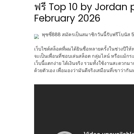
ฟรี Top 10 by Jordan 
February 2026
พุซซี่888 สมัครเป็นสมาชิกวันนี้รับฟรีโบนัส
เว็บไซต์สล็อตที่ผมได้ยินชื่อหลายครั้งในช่วงปีให้
จะเป็นเพื่อนที่ชอบเล่นสล็อต กลุ่มไลน์ หรือแม้ก
เว็บนี้แตกง่าย ได้เงินจริง รวมทั้งใช้งานสะดว
ด้วยตัวเอง เพื่อมองว่ามันดีจริงเสมือนที่เขาว่ากัน