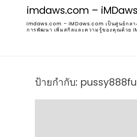
Skip
imdaws.com – iMDaws –
to
content
imdaws.com – iMDaws.com เป็นศูนย์กลางท
การพัฒนา เพิ่มสกิลและความรู้ของคุณด้วย
ป้ายกำกับ:
pussy888f