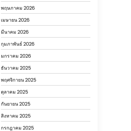
พฤษภาคม 2026
เมษายน 2026
มีนาคม 2026
กุมภาพันธ์ 2026
มกราคม 2026
ธันวาคม 2025
พฤศจิกายน 2025
ตุลาคม 2025
กันยายน 2025
สิงหาคม 2025
กรกฎาคม 2025