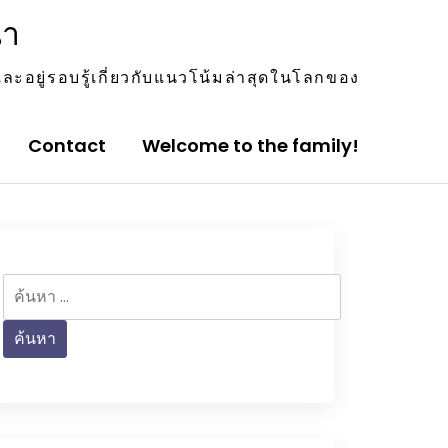
นา
ยู่รอบรู้เกี่ยวกับแนวโน้มล่าสุดในโลกของ
Contact
Welcome to the family!
ค้นหา
สำหรับ: