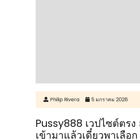
Philip Rivera
5 มกราคม 2026
Pussy888 เวปไซต์ตรง ส
เข้ามาแล้วเดี๋ยวพาเลือก