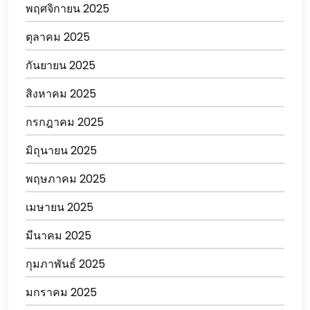
พฤศจิกายน 2025
ตุลาคม 2025
กันยายน 2025
สิงหาคม 2025
กรกฎาคม 2025
มิถุนายน 2025
พฤษภาคม 2025
เมษายน 2025
มีนาคม 2025
กุมภาพันธ์ 2025
มกราคม 2025