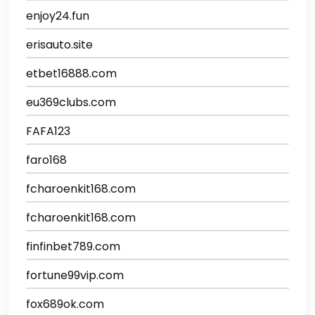
enjoy24.fun
erisauto.site
etbet16888.com
eu369clubs.com
FAFA123
faro168
fcharoenkit168.com
fcharoenkit168.com
finfinbet789.com
fortune99vip.com
fox689ok.com