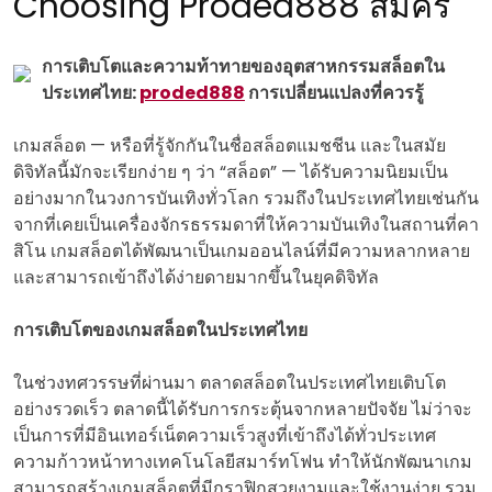
Choosing Proded888 สมัคร
การเติบโตและความท้าทายของอุตสาหกรรมสล็อตใน
ประเทศไทย:
proded888
การเปลี่ยนแปลงที่ควรรู้
เกมสล็อต — หรือที่รู้จักกันในชื่อสล็อตแมชชีน และในสมัย
ดิจิทัลนี้มักจะเรียกง่าย ๆ ว่า “สล็อต” — ได้รับความนิยมเป็น
อย่างมากในวงการบันเทิงทั่วโลก รวมถึงในประเทศไทยเช่นกัน
จากที่เคยเป็นเครื่องจักรธรรมดาที่ให้ความบันเทิงในสถานที่คา
สิโน เกมสล็อตได้พัฒนาเป็นเกมออนไลน์ที่มีความหลากหลาย
และสามารถเข้าถึงได้ง่ายดายมากขึ้นในยุคดิจิทัล
การเติบโตของเกมสล็อตในประเทศไทย
ในช่วงทศวรรษที่ผ่านมา ตลาดสล็อตในประเทศไทยเติบโต
อย่างรวดเร็ว ตลาดนี้ได้รับการกระตุ้นจากหลายปัจจัย ไม่ว่าจะ
เป็นการที่มีอินเทอร์เน็ตความเร็วสูงที่เข้าถึงได้ทั่วประเทศ
ความก้าวหน้าทางเทคโนโลยีสมาร์ทโฟน ทำให้นักพัฒนาเกม
สามารถสร้างเกมสล็อตที่มีกราฟิกสวยงามและใช้งานง่าย รวม