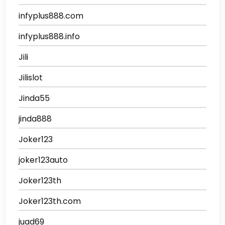
infyplus888.com
infyplus888.info
Jili
Jilislot
Jinda55
jinda888
Joker123
joker123auto
Joker123th
Joker123th.com
juad69