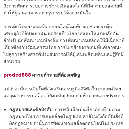
ถึงการพัฒนาระบบการชำระเงินออนไลน์ที่มีความปลอดภัยที่
ทำให้ผู้เล่นสามารถทำธุรกรรมได้อย่างมั่นใจ
การเติบโตของเกมสล็อตออนไลน์ไม่เพียงแต่ช่วยกระตุ้น
เศรษฐกิจดิจิทัลเท่านั้น แต่ยังสร้างโอกาสและให้แรงผลักดัน
สำหรับนักพัฒนาเกมท้องถิ่น การพัฒนาเกมสล็อตให้มีเนื้อหาที่
เกี่ยวข้องกับวัฒนธรรมไทย การโยกย้ายจากเกมที่แค่เอาชนะ
ไปสู่การสร้างสรรค์ประสบการณ์ให้ผู้เล่นเพลิดเพลินและรู้สึกมี
ส่วนร่วม
proded888
ความท้าทายที่ต้องเผชิญ
แม้ว่าจะมีการเติบโตที่ส่งเสริมเศรษฐกิจดิจิทัลในประเทศไทย
แต่อุตสาหกรรมสล็อตก็ยังเผชิญกับความท้าทายหลายประการ
กฎหมายและข้อบังคับ:
การพนันถือเป็นเรื่องต้องห้ามตาม
กฎหมายไทย การเล่นสล็อตในรูปแบบคาสิโนยังถือเป็นสิ่งที่
ผิดกฎหมาย ดังนั้นการพัฒนาเกมสล็อตออนไลน์ในประเทศ