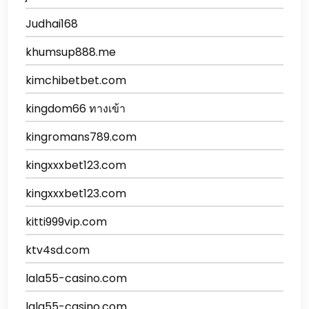
Judhai168
khumsup888.me
kimchibetbet.com
kingdom66 ทางเข้า
kingromans789.com
kingxxxbet123.com
kingxxxbet123.com
kitti999vip.com
ktv4sd.com
lala55-casino.com
lala55-casino.com