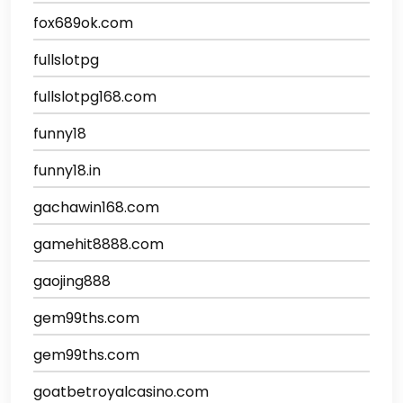
fox689ok.com
fullslotpg
fullslotpg168.com
funny18
funny18.in
gachawin168.com
gamehit8888.com
gaojing888
gem99ths.com
gem99ths.com
goatbetroyalcasino.com