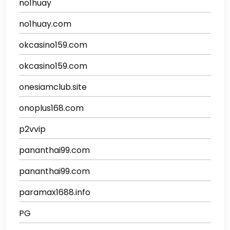
no1huay
no1huay.com
okcasino159.com
okcasino159.com
onesiamclub.site
onoplus168.com
p2vvip
pananthai99.com
pananthai99.com
paramax1688.info
PG