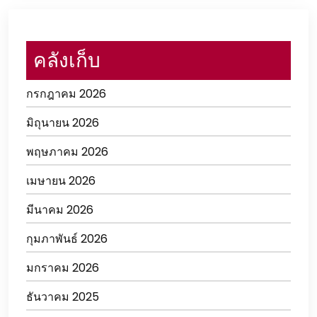
คลังเก็บ
กรกฎาคม 2026
มิถุนายน 2026
พฤษภาคม 2026
เมษายน 2026
มีนาคม 2026
กุมภาพันธ์ 2026
มกราคม 2026
ธันวาคม 2025