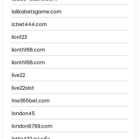
lalikabetsgame.com
lcbet444.com
lion123
lionth168.com
lionth168.com
live22
live22slot
lnw365bet.com
london45
london6789.com
lotto432 ทางเข้า