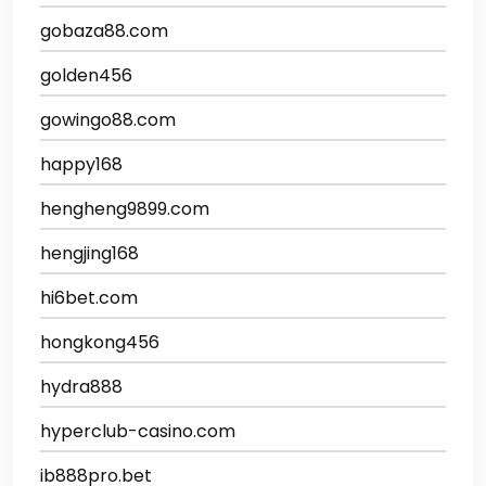
gobaza88.com
golden456
gowingo88.com
happy168
hengheng9899.com
hengjing168
hi6bet.com
hongkong456
hydra888
hyperclub-casino.com
ib888pro.bet