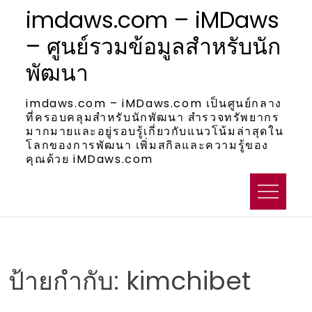
Skip
imdaws.com – iMDaws
to
– ศูนย์รวมข้อมูลสำหรับนัก
content
พัฒนา
imdaws.com – iMDaws.com เป็นศูนย์กลาง
ที่ครอบคลุมสำหรับนักพัฒนา สำรวจทรัพยากร
มากมายและอยู่รอบรู้เกี่ยวกับแนวโน้มล่าสุดใน
โลกของการพัฒนา เพิ่มสกิลและความรู้ของ
คุณด้วย iMDaws.com
ป้ายกำกับ:
kimchibet