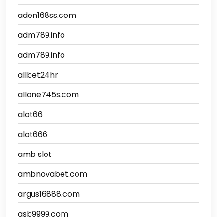
aden168ss.com
adm789.info
adm789.info
allbet24hr
allone745s.com
alot66
alot666
amb slot
ambnovabet.com
argus16888.com
asb9999.com