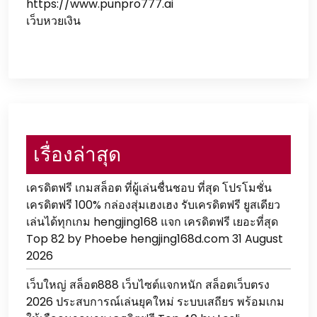
https://www.punpro777.ai
เว็บหวยเงิน
เรื่องล่าสุด
เครดิตฟรี เกมสล็อต ที่ผู้เล่นชื่นชอบ ที่สุด โปรโมชั่น
เครดิตฟรี 100% กล่องสุ่มเฮงเฮง รับเครดิตฟรี ยูสเดียว
เล่นได้ทุกเกม hengjing168 แจก เครดิตฟรี เยอะที่สุด
Top 82 by Phoebe hengjing168d.com 31 August
2026
เว็บใหญ่ สล็อต888 เว็บไซต์แจกหนัก สล็อตเว็บตรง
2026 ประสบการณ์เล่นยุคใหม่ ระบบเสถียร พร้อมเกม