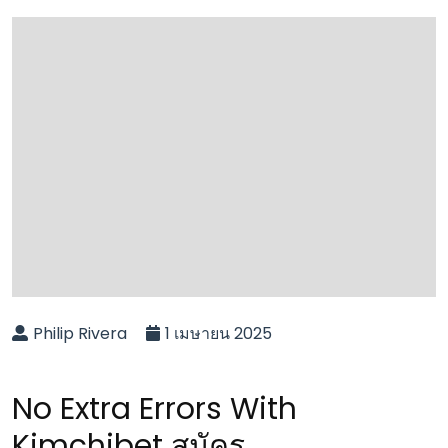
Philip Rivera
1 เมษายน 2025
No Extra Errors With
Kimchibet สมัคร