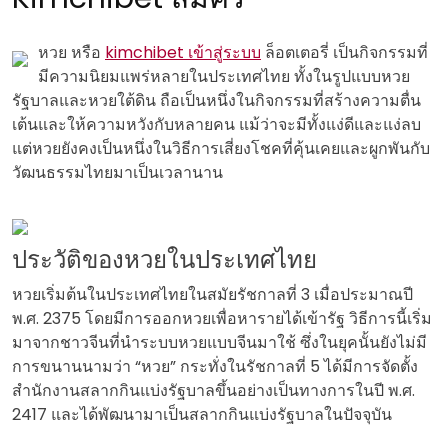
หวย หรือ
kimchibet เข้าสู่ระบบ
ล็อตเตอรี่ เป็นกิจกรรมที่
มีความนิยมแพร่หลายในประเทศไทย ทั้งในรูปแบบหวย
รัฐบาลและหวยใต้ดิน ถือเป็นหนึ่งในกิจกรรมที่สร้างความตื่น
เต้นและให้ความหวังกับหลายคน แม้ว่าจะมีทั้งแง่ดีและแง่ลบ
แต่หวยยังคงเป็นหนึ่งในวิธีการเสี่ยงโชคที่คุ้นเคยและผูกพันกับ
วัฒนธรรมไทยมาเป็นเวลานาน
ประวัติของหวยในประเทศไทย
หวยเริ่มต้นในประเทศไทยในสมัยรัชกาลที่ 3 เมื่อประมาณปี
พ.ศ. 2375 โดยมีการออกหวยเพื่อหารายได้เข้ารัฐ วิธีการนี้เริ่ม
มาจากชาวจีนที่นำระบบหวยแบบจีนมาใช้ ซึ่งในยุคนั้นยังไม่มี
การขนานนามว่า “หวย” กระทั่งในรัชกาลที่ 5 ได้มีการจัดตั้ง
สำนักงานสลากกินแบ่งรัฐบาลขึ้นอย่างเป็นทางการในปี พ.ศ.
2417 และได้พัฒนามาเป็นสลากกินแบ่งรัฐบาลในปัจจุบัน