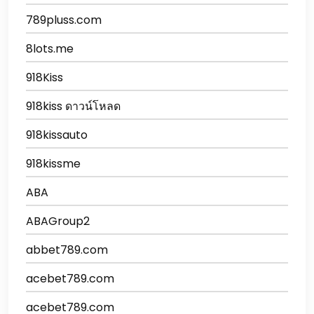
789pluss.com
8lots.me
918Kiss
918kiss ดาวน์โหลด
918kissauto
918kissme
ABA
ABAGroup2
abbet789.com
acebet789.com
acebet789.com