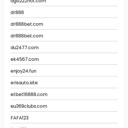
dgb222hot.com
dr888
dr888bet.com
dr888bet.com
du2477.com
ek4567.com
enjoy24.fun
erisauto.site
etbet16888.com
eu369clubs.com
FAFA123