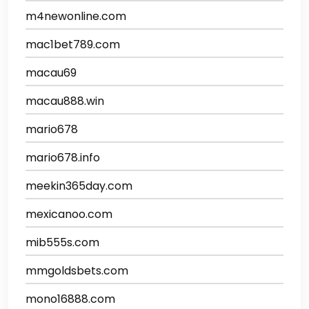
m4newonline.com
mac1bet789.com
macau69
macau888.win
mario678
mario678.info
meekin365day.com
mexicanoo.com
mib555s.com
mmgoldsbets.com
mono16888.com