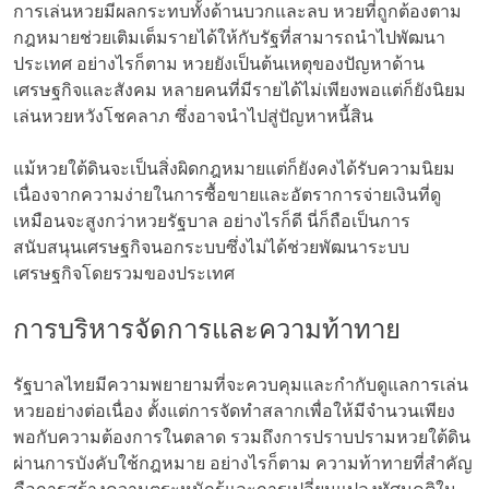
การเล่นหวยมีผลกระทบทั้งด้านบวกและลบ หวยที่ถูกต้องตาม
กฎหมายช่วยเติมเต็มรายได้ให้กับรัฐที่สามารถนำไปพัฒนา
ประเทศ อย่างไรก็ตาม หวยยังเป็นต้นเหตุของปัญหาด้าน
เศรษฐกิจและสังคม หลายคนที่มีรายได้ไม่เพียงพอแต่ก็ยังนิยม
เล่นหวยหวังโชคลาภ ซึ่งอาจนำไปสู่ปัญหาหนี้สิน
แม้หวยใต้ดินจะเป็นสิ่งผิดกฎหมายแต่ก็ยังคงได้รับความนิยม
เนื่องจากความง่ายในการซื้อขายและอัตราการจ่ายเงินที่ดู
เหมือนจะสูงกว่าหวยรัฐบาล อย่างไรก็ดี นี่ก็ถือเป็นการ
สนับสนุนเศรษฐกิจนอกระบบซึ่งไม่ได้ช่วยพัฒนาระบบ
เศรษฐกิจโดยรวมของประเทศ
การบริหารจัดการและความท้าทาย
รัฐบาลไทยมีความพยายามที่จะควบคุมและกำกับดูแลการเล่น
หวยอย่างต่อเนื่อง ตั้งแต่การจัดทำสลากเพื่อให้มีจำนวนเพียง
พอกับความต้องการในตลาด รวมถึงการปราบปรามหวยใต้ดิน
ผ่านการบังคับใช้กฎหมาย อย่างไรก็ตาม ความท้าทายที่สำคัญ