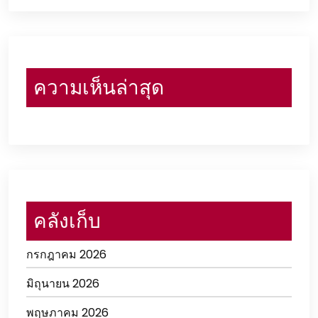
ความเห็นล่าสุด
คลังเก็บ
กรกฎาคม 2026
มิถุนายน 2026
พฤษภาคม 2026