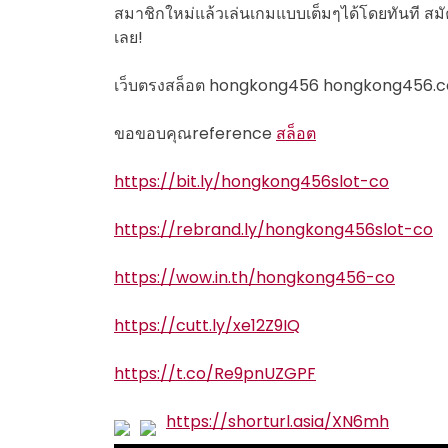
สมาชิกใหม่แล้วเล่นเกมแบบเต็มๆได้โดยทันที สม
เลย!
เว็บตรงสล็อต hongkong456 hongkong456.co 
ขอขอบคุณreference
สล็อต
https://bit.ly/hongkong456slot-co
https://rebrand.ly/hongkong456slot-co
https://wow.in.th/hongkong456-co
https://cutt.ly/xe12Z9IQ
https://t.co/Re9pnUZGPF
https://shorturl.asia/XN6mh