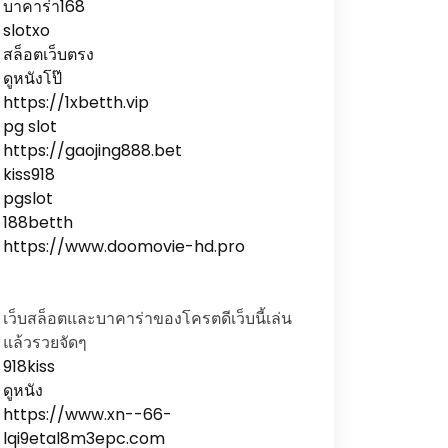
บาคาร่า168
slotxo
สล็อตเว็บตรง
ดูหนังโป๊
https://1xbetth.vip
pg slot
https://gaojing888.bet
kiss918
pgslot
188betth
https://www.doomovie-hd.pro
เว็บสล็อตและบาคาร่าของโครตดีเว็บนี้เล่น
แล้วรวยจัดๆ
918kiss
ดูหนัง
https://www.xn--66-
lqi9etal8m3epc.com