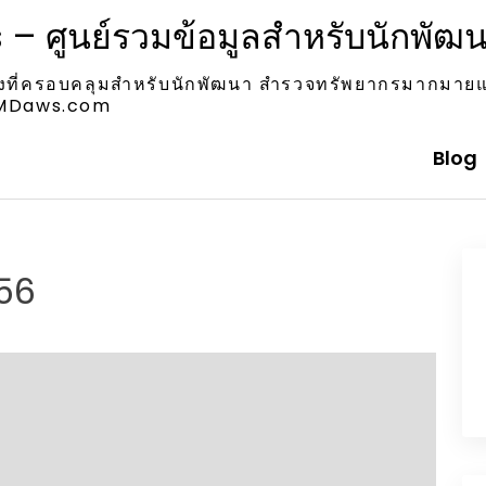
 ศูนย์รวมข้อมูลสำหรับนักพัฒ
ี่ครอบคลุมสำหรับนักพัฒนา สำรวจทรัพยากรมากมายและอ
 iMDaws.com
Blog
56