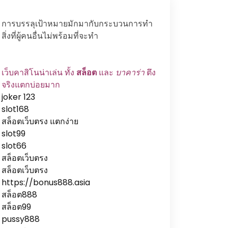
การบรรลุเป้าหมายมักมากับกระบวนการทำ
สิ่งที่ผู้คนอื่นไม่พร้อมที่จะทำ
เว็บคาสิโนน่าเล่น ทั้ง
สล็อต
และ
บาคาร่า
ตึง
จริงแตกบ่อยมาก
joker 123
slot168
สล็อตเว็บตรง แตกง่าย
slot99
slot66
สล็อตเว็บตรง
สล็อตเว็บตรง
https://bonus888.asia
สล็อต888
สล็อต99
pussy888