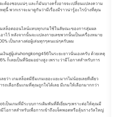
นจะต้องชอบแน่ๆ และก็มันบางครั้งอาจจะเปลี่ยนแปลงความ
ุนี้ พวกเราจะมาดูกันว่ามีเรื่องมีราวน่ารู้อะไรบ้างที่คุณ
่เกมสล็อตออนไลน์แทบทุกเกมใช้ในลัษณะของการสุ่มผล
อาไว้ หลังจากนั้นจะแปลงกายเลขพวกนั้นเป็นเครื่องหมาย
00% เป็นกลางต่อผู้เล่นทุกๆคนแน่ๆครับผม
คืนเงินสู่ผู้เล่นhongkong456ในระยะยาวนั่นเองครับ ด้วยเหตุ
า 96% ก็เลยเป็นที่นิยมอย่างสูง เพราะว่ามีโอกาสสำหรับการ
ู้เลยว่า เกมสล็อตมีธีมเกมเยอะแยะมากไม่น้อยเลยทีเดียว
ารถเลือกธีมเกมที่คุณถูกใจได้เลย มีเกมให้เลือกมากกว่า
tเป็นเกมที่มีระบบการเดิมพันที่ดีเยี่ยมๆเพราะต่อให้คุณมี
ังมีโอกาสสำหรับเพื่อการเข้าถึงแจ็คพอตหรือลุ้นรางวัลใหญ่