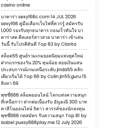
casino online
บาคาร่า sexy168c.com 14 JUL 2026
sexy168 คู่มือเลือกเว็บไพ่ที่ควรรู้ สมัครรับ
1,000 รองรับทุกธนาคาร ถอนเร็วทันใจ บา
คาร่าสด ดีลเลอร์สาวสวย บาคาร่า เข้าเล่น
วันนี้ รับโปรดีทันที Top 83 by Clarita
สล็อต55 ศูนย์รวมเกมยอดนิยมแห่งยุคใหม่
ฝากแรกของวัน 20% ทุนน้อย สอยเงินแสน
ประสบการณ์เกมเหนือระดับ jinda55 คลิก
เดียวเริ่มได้ Top 66 by Colin jin55.guru 15
สิงหา 69
พุซซี่888 สล็อตออนไลน์ โลกแห่งความสนุก
ที่เหนือกว่า ฝากต่อเนื่องรับ อัญมณี 300 บาท
คาสิโนออนไลน์ 5ดาว สวรรค์ของนักลงทุน
พุซซี่888 กดสมัคร รับความสนุก Top 81 by
Isabel pussy888play.me 12 July 2026