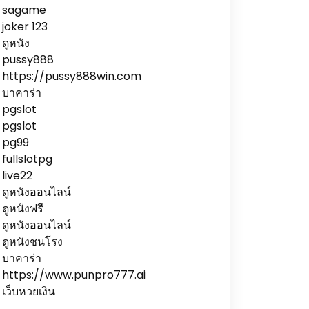
sagame
joker 123
ดูหนัง
pussy888
https://pussy888win.com
บาคาร่า
pgslot
pgslot
pg99
fullslotpg
live22
ดูหนังออนไลน์
ดูหนังฟรี
ดูหนังออนไลน์
ดูหนังชนโรง
บาคาร่า
https://www.punpro777.ai
เว็บหวยเงิน