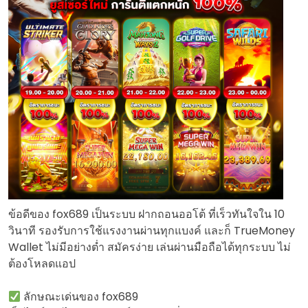
ข้อดีของ fox689 เป็นระบบ ฝากถอนออโต้ ที่เร็วทันใจใน 10
วินาที รองรับการใช้แรงงานผ่านทุกแบงค์ และก็ TrueMoney
Wallet ไม่มีอย่างต่ำ สมัครง่าย เล่นผ่านมือถือได้ทุกระบบ ไม่
ต้องโหลดแอป
ลักษณะเด่นของ fox689