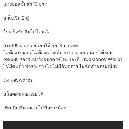
แทงบอลขั้นต่ำ 10 บาท
สเต็ปเริ่ม 2 คู่
ใบเสร็จรับเงินไม่โดนตัด
fox689 ฝาก-ถอนออโต้ รองรับวอเลท
ไม่ต้องรอนาน ไม่ต้องแจ้งสลิป ระบบ ฝากถอนออโต้ ของ
fox689 รองรับทั้งยังธนาคารไทยและก็ TrueMoney Wallet
ไม่มีขั้นต่ำ ทำรายการไว ไม่มีอันตราย ไม่หักค่าธรรมเนียม
LSI Keywords:
สล็อตฝากถอนออโต้
เพิ่มเติมเงินวอเลทไม่มีอย่างน้อย