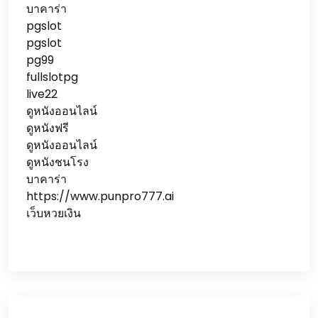
บาคาร่า
pgslot
pgslot
pg99
fullslotpg
live22
ดูหนังออนไลน์
ดูหนังฟรี
ดูหนังออนไลน์
ดูหนังชนโรง
บาคาร่า
https://www.punpro777.ai
เว็บหวยเงิน