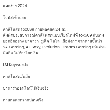
แตกง่าย 2024
โบนัสเข้าบ่อย
คาสิโนสด fox689 ถ่ายทอดสด 24 ชม.
สัมผัสประสบการณ์คาสิโนสดแบบเรียลไทม์ที่ fox689 กับเกม
ยอดฮิตอย่าง บาคาร่า, รูเล็ต, ไฮโล, เสือมังกร จากค่ายชั้นนำ
SA Gaming, AE Sexy, Evolution, Dream Gaming เล่นผ่าน
มือถือ ไม่ต้องโยกเงิน
LSI Keywords:
คาสิโนสดมือถือ
บาคาร่าออนไลน์ได้เงินจริง
ถ่ายทอดสดจากบ่อนจริง