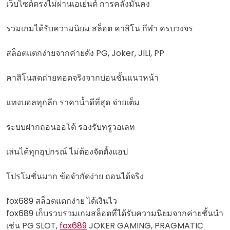
เว็บไซต์ตรงไม่ผ่านเอเย่นต์ การคลังมั่นคง
รวมเกมได้รับความนิยม สล็อต คาสิโน กีฬา ครบวงจร
สล็อตแตกง่ายจากค่ายดัง PG, Joker, JILI, PP
คาสิโนสดถ่ายทอดจริงจากบ่อนชั้นแนวหน้า
แทงบอลทุกลีก ราคาน้ำดีที่สุด จ่ายเต็ม
ระบบฝากถอนออโต้ รองรับทรูวอเลท
เล่นได้ทุกอุปกรณ์ ไม่ต้องจัดตั้งแอป
โปรโมชั่นมาก ข้อจำกัดง่าย ถอนได้จริง
fox689 สล็อตแตกง่าย ได้เงินไว
fox689 เก็บรวบรวมเกมสล็อตที่ได้รับความนิยมจากค่ายชั้นนำ
เช่น PG SLOT,
fox689
JOKER GAMING, PRAGMATIC