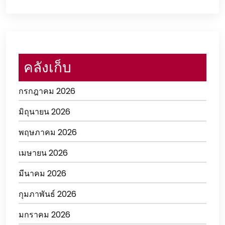
คลังเก็บ
กรกฎาคม 2026
มิถุนายน 2026
พฤษภาคม 2026
เมษายน 2026
มีนาคม 2026
กุมภาพันธ์ 2026
มกราคม 2026