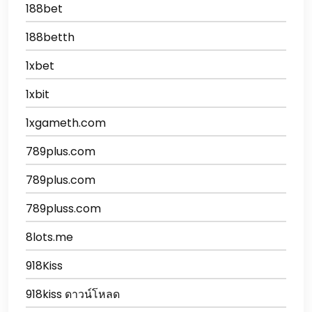
188bet
188betth
1xbet
1xbit
1xgameth.com
789plus.com
789plus.com
789pluss.com
8lots.me
918Kiss
918kiss ดาวน์โหลด