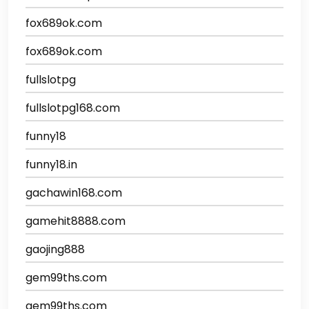
fox689ok.com
fox689ok.com
fullslotpg
fullslotpg168.com
funny18
funny18.in
gachawin168.com
gamehit8888.com
gaojing888
gem99ths.com
gem99ths.com