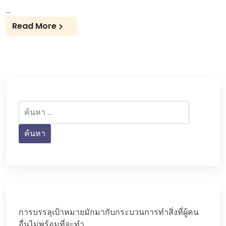
…
Read More
ค้นหา
สำหรับ:
การบรรลุเป้าหมายมักมากับกระบวนการทำสิ่งที่ผู้คน
อื่นไม่พร้อมที่จะทำ