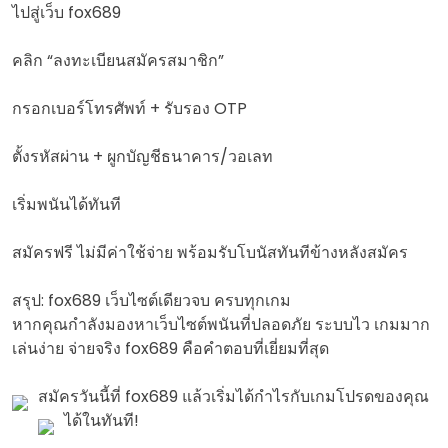
ไปสู่เว็บ fox689
คลิก “ลงทะเบียนสมัครสมาชิก”
กรอกเบอร์โทรศัพท์ + รับรอง OTP
ตั้งรหัสผ่าน + ผูกบัญชีธนาคาร/วอเลท
เริ่มพนันได้ทันที
สมัครฟรี ไม่มีค่าใช้จ่าย พร้อมรับโบนัสทันทีข้างหลังสมัคร
สรุป: fox689 เว็บไซต์เดียวจบ ครบทุกเกม
หากคุณกำลังมองหาเว็บไซต์พนันที่ปลอดภัย ระบบไว เกมมาก
เล่นง่าย จ่ายจริง fox689 คือคำตอบที่เยี่ยมที่สุด
สมัครวันนี้ที่ fox689 แล้วเริ่มได้กำไรกับเกมโปรดของคุณ
ได้ในทันที!