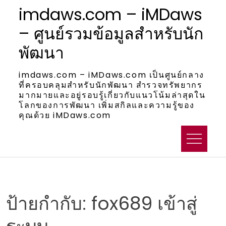
Skip
imdaws.com – iMDaws
to
– ศูนย์รวมข้อมูลสำหรับนัก
content
พัฒนา
imdaws.com – iMDaws.com เป็นศูนย์กลาง
ที่ครอบคลุมสำหรับนักพัฒนา สำรวจทรัพยากร
มากมายและอยู่รอบรู้เกี่ยวกับแนวโน้มล่าสุดใน
โลกของการพัฒนา เพิ่มสกิลและความรู้ของ
คุณด้วย iMDaws.com
ป้ายกำกับ:
fox689 เข้าสู่