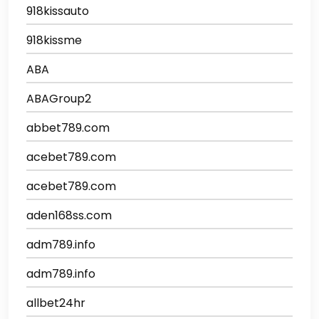
918kissauto
918kissme
ABA
ABAGroup2
abbet789.com
acebet789.com
acebet789.com
aden168ss.com
adm789.info
adm789.info
allbet24hr