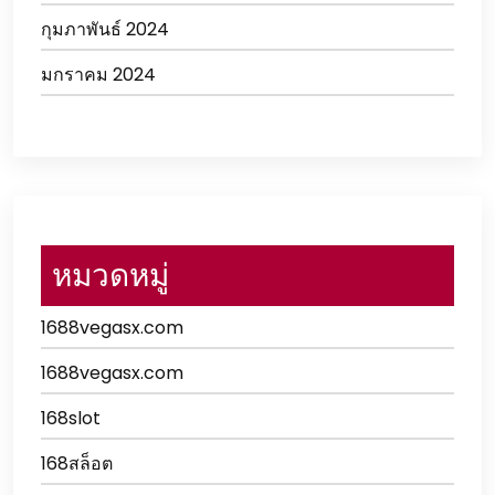
กุมภาพันธ์ 2024
มกราคม 2024
หมวดหมู่
1688vegasx.com
1688vegasx.com
168slot
168สล็อต