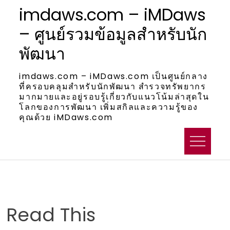
Skip
imdaws.com – iMDaws
to
– ศูนย์รวมข้อมูลสำหรับนัก
content
พัฒนา
imdaws.com – iMDaws.com เป็นศูนย์กลาง
ที่ครอบคลุมสำหรับนักพัฒนา สำรวจทรัพยากร
มากมายและอยู่รอบรู้เกี่ยวกับแนวโน้มล่าสุดใน
โลกของการพัฒนา เพิ่มสกิลและความรู้ของ
คุณด้วย iMDaws.com
Read This