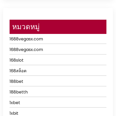
หมวดหมู่
1688vegasx.com
1688vegasx.com
168slot
168สล็อต
188bet
188betth
1xbet
1xbit