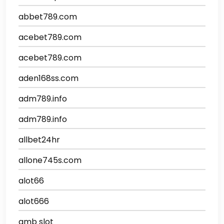
abbet789.com
acebet789.com
acebet789.com
aden168ss.com
adm789.info
adm789.info
allbet24hr
allone745s.com
alot66
alot666
amb slot