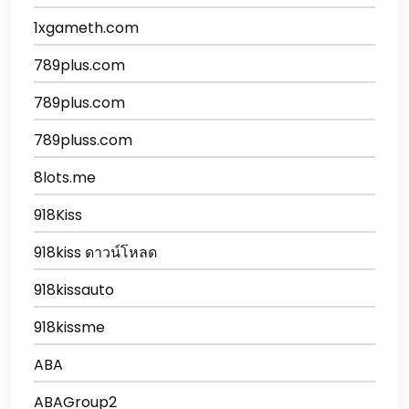
1xgameth.com
789plus.com
789plus.com
789pluss.com
8lots.me
918Kiss
918kiss ดาวน์โหลด
918kissauto
918kissme
ABA
ABAGroup2