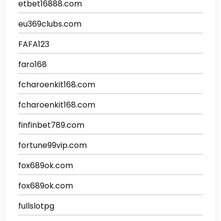
etbet16888.com
eu369clubs.com
FAFA123
faro168
fcharoenkit168.com
fcharoenkit168.com
finfinbet789.com
fortune99vip.com
fox689ok.com
fox689ok.com
fullslotpg