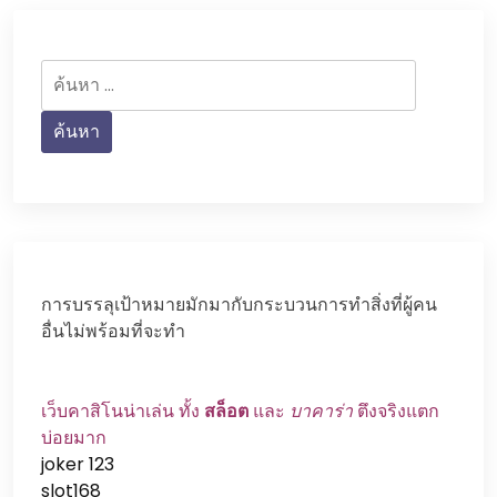
ค้นหา
สำหรับ:
การบรรลุเป้าหมายมักมากับกระบวนการทำสิ่งที่ผู้คน
อื่นไม่พร้อมที่จะทำ
เว็บคาสิโนน่าเล่น ทั้ง
สล็อต
และ
บาคาร่า
ตึงจริงแตก
บ่อยมาก
joker 123
slot168