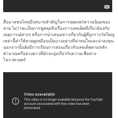
สื่อมวลชนไทยมีบทบาทสำคัญในการเผยแพร่ความนิยมของ
หวย ไม่ว่าจะเป็นการพูดคุยถึงเรื่องราวเลขเด็ดที่เกี่ยวข้องกับ
เหตุการณ์ต่างๆ หรือการนำเสนอข่าวเกี่ยวกับผู้ที่ถูกรางวัลใหญ่
เหล่านี้ทำให้หวยดูเหมือนเป็นบางอย่างที่น่าสนใจและน่าลงทุน
นอกจากนั้นยังมีการเรียนการสอนเกี่ยวกับเลขเด็ดตามหลัก
คำนวณหรือดวงดาวที่มักจะยุ่งเกี่ยวกับความเชื่อทาง
โหราศาสตร์