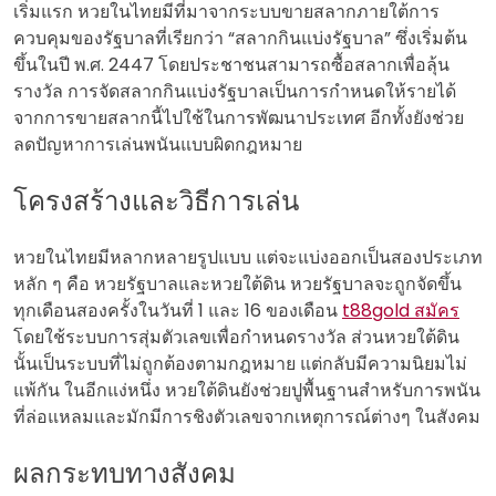
เริ่มแรก หวยในไทยมีที่มาจากระบบขายสลากภายใต้การ
ควบคุมของรัฐบาลที่เรียกว่า “สลากกินแบ่งรัฐบาล” ซึ่งเริ่มต้น
ขึ้นในปี พ.ศ. 2447 โดยประชาชนสามารถซื้อสลากเพื่อลุ้น
รางวัล การจัดสลากกินแบ่งรัฐบาลเป็นการกำหนดให้รายได้
จากการขายสลากนี้ไปใช้ในการพัฒนาประเทศ อีกทั้งยังช่วย
ลดปัญหาการเล่นพนันแบบผิดกฎหมาย
โครงสร้างและวิธีการเล่น
หวยในไทยมีหลากหลายรูปแบบ แต่จะแบ่งออกเป็นสองประเภท
หลัก ๆ คือ หวยรัฐบาลและหวยใต้ดิน หวยรัฐบาลจะถูกจัดขึ้น
ทุกเดือนสองครั้งในวันที่ 1 และ 16 ของเดือน
t88gold สมัคร
โดยใช้ระบบการสุ่มตัวเลขเพื่อกำหนดรางวัล ส่วนหวยใต้ดิน
นั้นเป็นระบบที่ไม่ถูกต้องตามกฎหมาย แต่กลับมีความนิยมไม่
แพ้กัน ในอีกแง่หนึ่ง หวยใต้ดินยังช่วยปูพื้นฐานสำหรับการพนัน
ที่ล่อแหลมและมักมีการชิงตัวเลขจากเหตุการณ์ต่างๆ ในสังคม
ผลกระทบทางสังคม