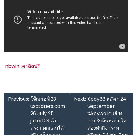
nbwin เครดิตฟรี
แนะแนว
Previous:
โจ๊กเกอร์123
Next:
Xpay88 สมัคร 24
เรื่อง
usataters.com
September
26 July 25
%keyword เสียง
joker123 เว็บ
ตอบรับล้นหลามไม่
ตรง แตกแสนได้
ต้องทำกิจกรรม