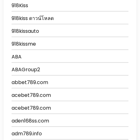
918Kiss
918kiss ดาวน์โหลด
918kissauto
918kissme
ABA
ABAGroup2
abbet789.com
acebet789.com
acebet789.com
aden168ss.com
adm789.info