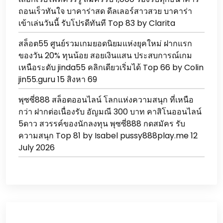
ถอนเร็วทันใจ บาคาร่าสด ดีลเลอร์สาวสวย บาคาร่า
เข้าเล่นวันนี้ รับโปรดีทันที Top 83 by Clarita
สล็อต55 ศูนย์รวมเกมยอดนิยมแห่งยุคใหม่ ฝากแรก
ของวัน 20% ทุนน้อย สอยเงินแสน ประสบการณ์เกม
เหนือระดับ jinda55 คลิกเดียวเริ่มได้ Top 66 by Colin
jin55.guru 15 สิงหา 69
พุซซี่888 สล็อตออนไลน์ โลกแห่งความสนุก ที่เหนือ
กว่า ฝากต่อเนื่องรับ อัญมณี 300 บาท คาสิโนออนไลน์
5ดาว สวรรค์ของนักลงทุน พุซซี่888 กดสมัคร รับ
ความสนุก Top 81 by Isabel pussy888play.me 12
July 2026