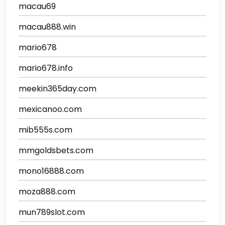
macau69
macau888.win
mario678
mario678.info
meekin365day.com
mexicanoo.com
mib555s.com
mmgoldsbets.com
mono16888.com
moza888.com
mun789slot.com