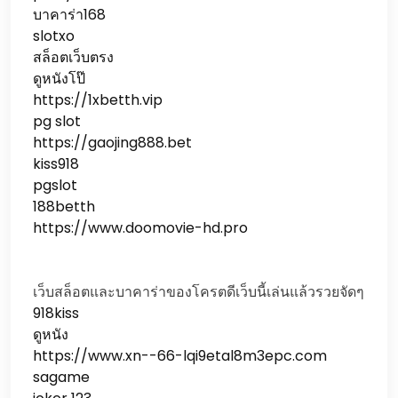
บาคาร่า168
slotxo
สล็อตเว็บตรง
ดูหนังโป๊
https://1xbetth.vip
pg slot
https://gaojing888.bet
kiss918
pgslot
188betth
https://www.doomovie-hd.pro
เว็บสล็อตและบาคาร่าของโครตดีเว็บนี้เล่นแล้วรวยจัดๆ
918kiss
ดูหนัง
https://www.xn--66-lqi9etal8m3epc.com
sagame