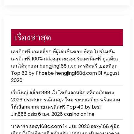
เรื่องล่าสุด
เครดิตฟรี เกมสล็อต ที่ผู้เล่นชื่นชอบ ที่สุด โปรโมชั่น
เครดิตฟรี 100% กล่องสุ่มเฮงเฮง รับเครดิตฟรี ยูสเดียว
เล่นได้ทุกเกม hengjing168 แจก เครดิตฟรี เยอะที่สุด
Top 82 by Phoebe hengjing168d.com 31 August
2026
เว็บใหญ่ สล็อต888 เว็บไซต์แจกหนัก สล็อตเว็บตรง
2026 ประสบการณ์เล่นยุคใหม่ ระบบเสถียร พร้อมเกม
ให้เลือกมากมาย เครดิตฟรี Top 40 by Lesli
Jin888.asia 6 ส.ค. 2026 casino online
บาคาร่า sexy168c.com 14 JUL 2026 sexy168 คู่มือ
เลือกเว็บไพ่ที่ควรรู้ สมัครรับ 1,000 รองรับทุกธนาคาร