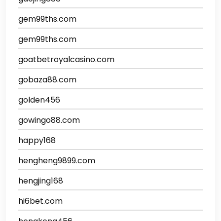
gem99ths.com
gem99ths.com
goatbetroyalcasino.com
gobaza88.com
golden456
gowingo88.com
happy168
hengheng9899.com
hengjing168
hi6bet.com