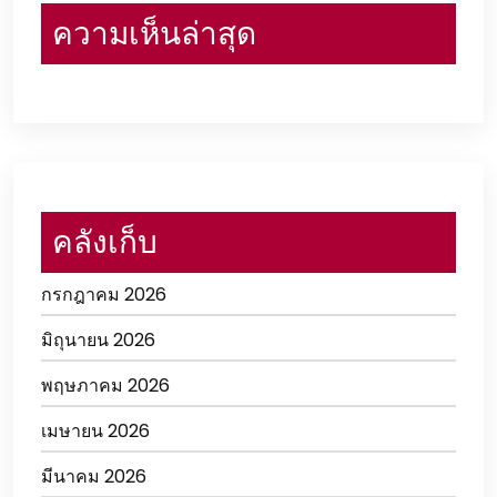
ความเห็นล่าสุด
คลังเก็บ
กรกฎาคม 2026
มิถุนายน 2026
พฤษภาคม 2026
เมษายน 2026
มีนาคม 2026