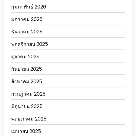
กุมภาพันธ์ 2026
มกราคม 2026
ธันวาคม 2025
พฤศจิกายน 2025
ตุลาคม 2025
กันยายน 2025
สิงหาคม 2025
กรกฎาคม 2025
มิถุนายน 2025
พฤษภาคม 2025
เมษายน 2025