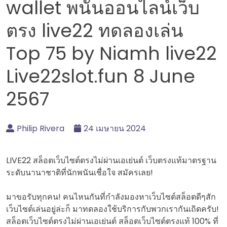
wallet พนันออนไลน์เว็บ
ตรง live22 ทดลองเล่น
Top 75 by Niamh live22
Live22slot.fun 8 June
2567
Philip Rivera
24 เมษายน 2024
LIVE22 สล็อตเว็บไซต์ตรงไม่ผ่านเอเย่นต์ เว็บตรงแท้มาตรฐาน
ระดับนานาชาติที่นักพนันเชื่อใจ สมัครเลย!
มาขอรับทุกคน! คนไหนกันที่กำลังมองหาเว็บไซต์สล็อตดีๆสัก
เว็บไซต์เล่นอยู่ล่ะก็ มาทดลองใช้บริการกับพวกเรากันเถิดครับ!
สล็อตเว็บไซต์ตรงไม่ผ่านเอเย่นต์ สล็อตเว็บไซต์ตรงแท้ 100% ที่