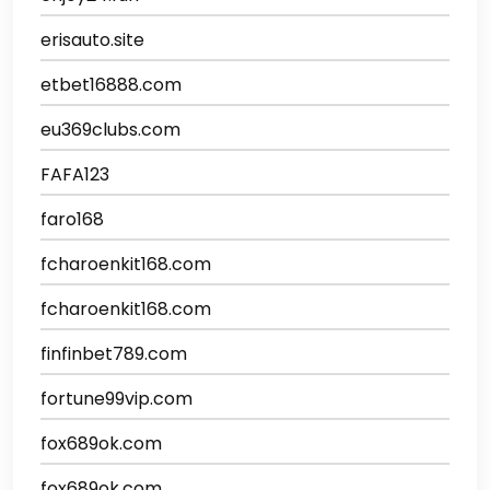
erisauto.site
etbet16888.com
eu369clubs.com
FAFA123
faro168
fcharoenkit168.com
fcharoenkit168.com
finfinbet789.com
fortune99vip.com
fox689ok.com
fox689ok.com