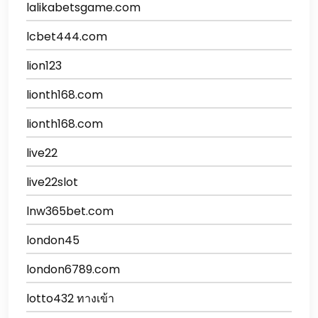
lalikabetsgame.com
lcbet444.com
lion123
lionth168.com
lionth168.com
live22
live22slot
lnw365bet.com
london45
london6789.com
lotto432 ทางเข้า