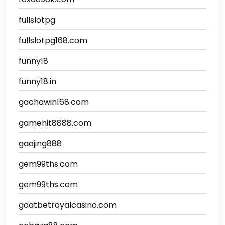
fullslotpg
fullslotpg168.com
funny18
funny18.in
gachawin168.com
gamehit8888.com
gaojing888
gem99ths.com
gem99ths.com
goatbetroyalcasino.com