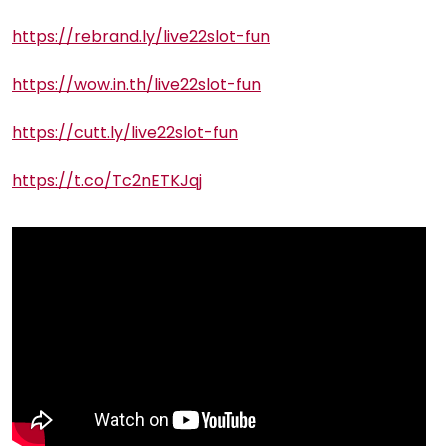
https://rebrand.ly/live22slot-fun
https://wow.in.th/live22slot-fun
https://cutt.ly/live22slot-fun
https://t.co/Tc2nETKJqj