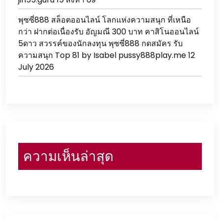
พุซซี่888 สล็อตออนไลน์ โลกแห่งความสนุก ที่เหนือ
กว่า ฝากต่อเนื่องรับ อัญมณี 300 บาท คาสิโนออนไลน์
5ดาว สวรรค์ของนักลงทุน พุซซี่888 กดสมัคร รับ
ความสนุก Top 81 by Isabel pussy888play.me 12
July 2026
ความเห็นล่าสุด