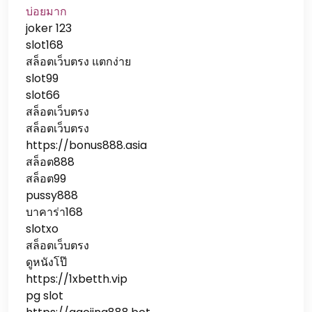
บ่อยมาก
joker 123
slot168
สล็อตเว็บตรง แตกง่าย
slot99
slot66
สล็อตเว็บตรง
สล็อตเว็บตรง
https://bonus888.asia
สล็อต888
สล็อต99
pussy888
บาคาร่า168
slotxo
สล็อตเว็บตรง
ดูหนังโป๊
https://1xbetth.vip
pg slot