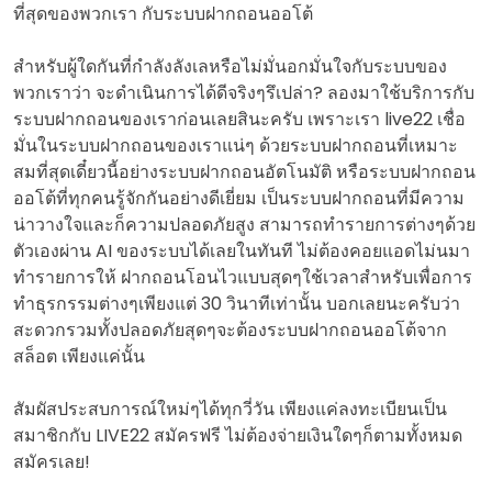
ที่สุดของพวกเรา กับระบบฝากถอนออโต้
สำหรับผู้ใดกันที่กำลังลังเลหรือไม่มั่นอกมั่นใจกับระบบของ
พวกเราว่า จะดำเนินการได้ดีจริงๆรึเปล่า? ลองมาใช้บริการกับ
ระบบฝากถอนของเราก่อนเลยสินะครับ เพราะเรา live22 เชื่อ
มั่นในระบบฝากถอนของเราแน่ๆ ด้วยระบบฝากถอนที่เหมาะ
สมที่สุดเดี๋ยวนี้อย่างระบบฝากถอนอัตโนมัติ หรือระบบฝากถอน
ออโต้ที่ทุกคนรู้จักกันอย่างดีเยี่ยม เป็นระบบฝากถอนที่มีความ
น่าวางใจและก็ความปลอดภัยสูง สามารถทำรายการต่างๆด้วย
ตัวเองผ่าน AI ของระบบได้เลยในทันที ไม่ต้องคอยแอดไม่นมา
ทำรายการให้ ฝากถอนโอนไวแบบสุดๆใช้เวลาสำหรับเพื่อการ
ทำธุรกรรมต่างๆเพียงแต่ 30 วินาทีเท่านั้น บอกเลยนะครับว่า
สะดวกรวมทั้งปลอดภัยสุดๆจะต้องระบบฝากถอนออโต้จาก
สล็อต เพียงแค่นั้น
สัมผัสประสบการณ์ใหม่ๆได้ทุกวี่วัน เพียงแค่ลงทะเบียนเป็น
สมาชิกกับ LIVE22 สมัครฟรี ไม่ต้องจ่ายเงินใดๆก็ตามทั้งหมด
สมัครเลย!