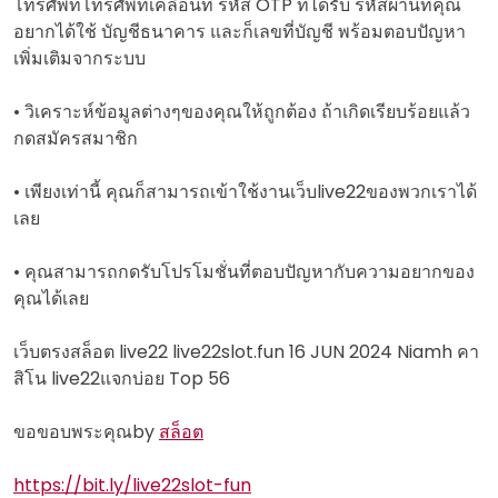
โทรศัพท์โทรศัพท์เคลื่อนที่ รหัส OTP ที่ได้รับ รหัสผ่านที่คุณ
อยากได้ใช้ บัญชีธนาคาร และก็เลขที่บัญชี พร้อมตอบปัญหา
เพิ่มเติมจากระบบ
• วิเคราะห์ข้อมูลต่างๆของคุณให้ถูกต้อง ถ้าเกิดเรียบร้อยแล้ว
กดสมัครสมาชิก
• เพียงเท่านี้ คุณก็สามารถเข้าใช้งานเว็บlive22ของพวกเราได้
เลย
• คุณสามารถกดรับโปรโมชั่นที่ตอบปัญหากับความอยากของ
คุณได้เลย
เว็บตรงสล็อต live22 live22slot.fun 16 JUN 2024 Niamh คา
สิโน live22แจกบ่อย Top 56
ขอขอบพระคุณby
สล็อต
https://bit.ly/live22slot-fun