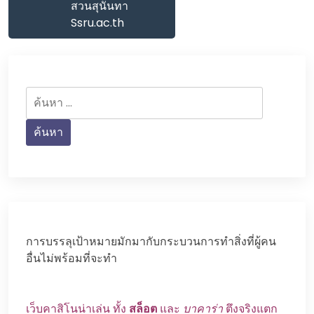
สวนสุนันทา
Ssru.ac.th
ค้นหา
สำหรับ:
การบรรลุเป้าหมายมักมากับกระบวนการทำสิ่งที่ผู้คน
อื่นไม่พร้อมที่จะทำ
เว็บคาสิโนน่าเล่น ทั้ง
สล็อต
และ
บาคาร่า
ตึงจริงแตก