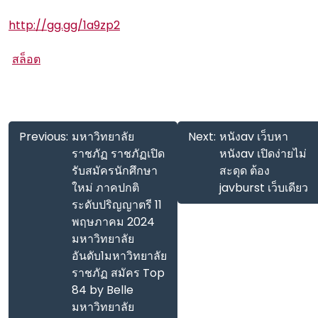
http://gg.gg/1a9zp2
สล็อต
แนะแนว
Previous:
มหาวิทยาลัย
Next:
หนังav เว็บหา
เรื่อง
ราชภัฏ ราชภัฏเปิด
หนังav เปิดง่ายไม่
รับสมัครนักศึกษา
สะดุด ต้อง
ใหม่ ภาคปกติ
javburst เว็บเดียว
ระดับปริญญาตรี 11
พฤษภาคม 2024
มหาวิทยาลัย
อันดับ1มหาวิทยาลัย
ราชภัฏ สมัคร Top
84 by Belle
มหาวิทยาลัย