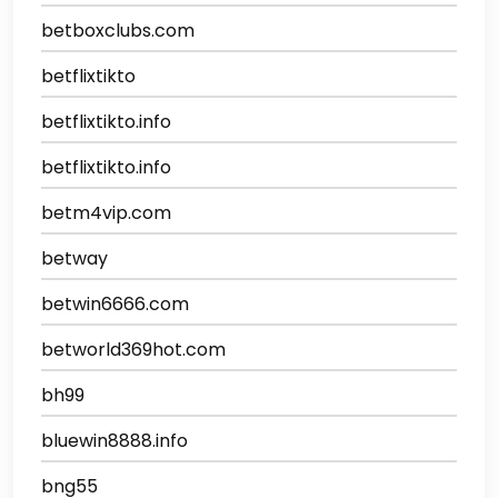
betboxclubs.com
betflixtikto
betflixtikto.info
betflixtikto.info
betm4vip.com
betway
betwin6666.com
betworld369hot.com
bh99
bluewin8888.info
bng55