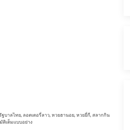
ัฐบาลไทย, ลอตเตอรี่ลาว, หวยฮานอย, หวยยี่กี, สลากกิน
มัติเต็มแบบอย่าง