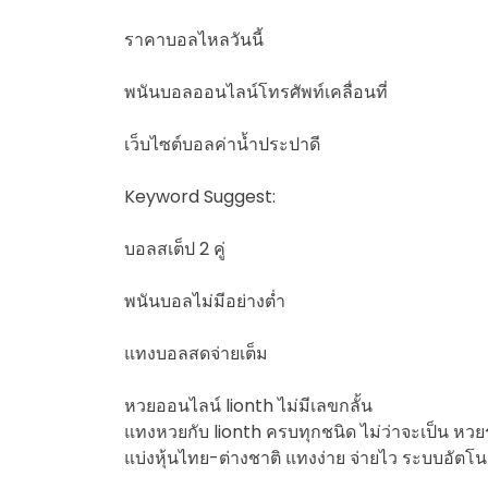
ราคาบอลไหลวันนี้
พนันบอลออนไลน์โทรศัพท์เคลื่อนที่
เว็บไซต์บอลค่าน้ำประปาดี
Keyword Suggest:
บอลสเต็ป 2 คู่
พนันบอลไม่มีอย่างต่ำ
แทงบอลสดจ่ายเต็ม
หวยออนไลน์ lionth ไม่มีเลขกลั้น
แทงหวยกับ lionth ครบทุกชนิด ไม่ว่าจะเป็น หวยร
แบ่งหุ้นไทย-ต่างชาติ แทงง่าย จ่ายไว ระบบอัตโน