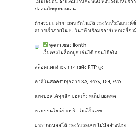
ไม่มีเลขอั้น จ่ายเต็มบาทละ 950 ทั้งปวงนี้ให้บริการ
ปลอดภัยทุกยอดเล่น
ด้วยระบบ ฝาก-ถอนอัตโนมัติ รองรับทั้งยังแบงค์
สบายเร็วภายใน 10 วินาที พร้อมรองรับทุกเครื่อ
จุดเด่นของ lionth
เว็บตรงไม่ล็อกยูส เล่นได้ ถอนได้จริง
สล็อตแตกง่ายจากค่ายดัง RTP สูง
คาสิโนสดครบทุกค่าย SA, Sexy, DG, Evo
แทงบอลได้ทุกลีก บอลเต็ง สเต็ป บอลสด
หวยออนไลน์จ่ายจริง ไม่มีอั้นเลข
ฝาก-ถอนออโต้ รองรับวอเลท ไม่มีอย่างน้อย