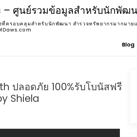
 ศูนย์รวมข้อมูลสำหรับนักพัฒ
ี่ครอบคลุมสำหรับนักพัฒนา สำรวจทรัพยากรมากมายและอ
 iMDaws.com
Blog
nth ปลอดภัย 100%รับโบนัสฟรี
 by Shiela