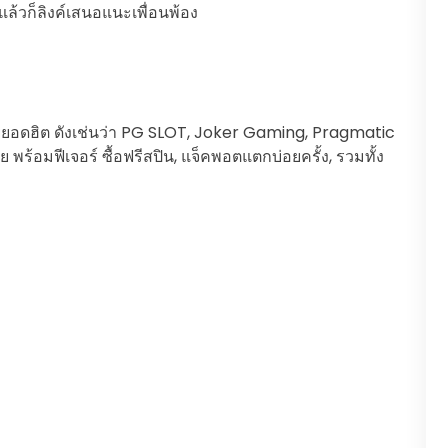
 แล้วก็ลิงค์เสนอแนะเพื่อนพ้อง
อดฮิต ดังเช่นว่า PG SLOT, Joker Gaming, Pragmatic
ย พร้อมฟีเจอร์ ซื้อฟรีสปิน, แจ็คพอตแตกบ่อยครั้ง, รวมทั้ง