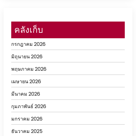
คลังเก็บ
กรกฎาคม 2026
มิถุนายน 2026
พฤษภาคม 2026
เมษายน 2026
มีนาคม 2026
กุมภาพันธ์ 2026
มกราคม 2026
ธันวาคม 2025