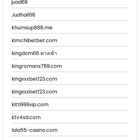
juad69
Judhai168
khumsup888.me
kimchibetbet.com
kingdom66 ทางเข้า
kingromans789.com
kingxxxbet123.com
kingxxxbet123.com
kitti999vip.com
ktv4sd.com
lala55-casino.com