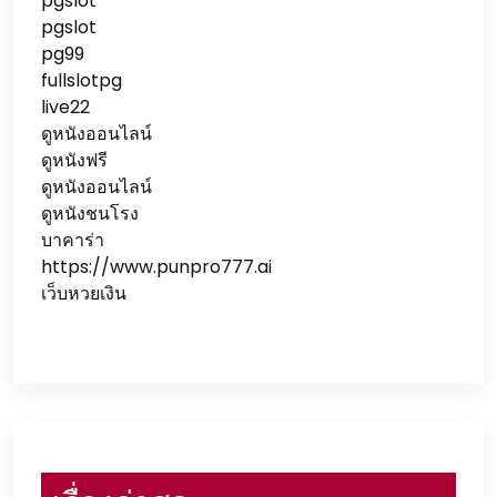
pgslot
pgslot
pg99
fullslotpg
live22
ดูหนังออนไลน์
ดูหนังฟรี
ดูหนังออนไลน์
ดูหนังชนโรง
บาคาร่า
https://www.punpro777.ai
เว็บหวยเงิน