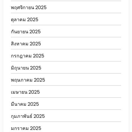
พฤศจิกายน 2025
ตุลาคม 2025
กันยายน 2025
สิงหาคม 2025
กรกฎาคม 2025
มิถุนายน 2025
พฤษภาคม 2025
เมษายน 2025
มีนาคม 2025
กุมภาพันธ์ 2025
มกราคม 2025