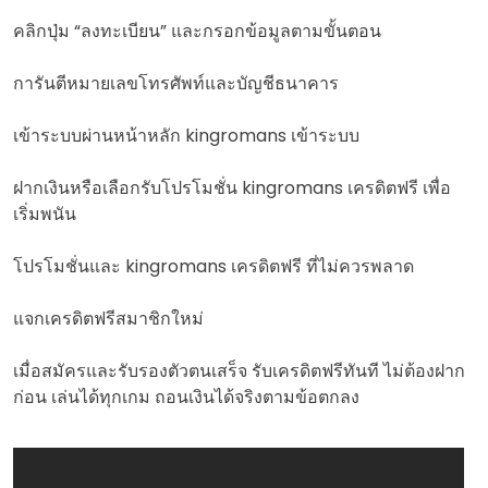
คลิกปุ่ม “ลงทะเบียน” และกรอกข้อมูลตามขั้นตอน
การันตีหมายเลขโทรศัพท์และบัญชีธนาคาร
เข้าระบบผ่านหน้าหลัก kingromans เข้าระบบ
ฝากเงินหรือเลือกรับโปรโมชั่น kingromans เครดิตฟรี เพื่อ
เริ่มพนัน
โปรโมชั่นและ kingromans เครดิตฟรี ที่ไม่ควรพลาด
แจกเครดิตฟรีสมาชิกใหม่
เมื่อสมัครและรับรองตัวตนเสร็จ รับเครดิตฟรีทันที ไม่ต้องฝาก
ก่อน เล่นได้ทุกเกม ถอนเงินได้จริงตามข้อตกลง