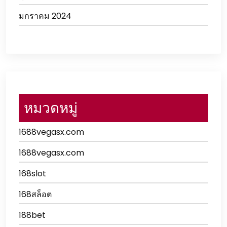
มกราคม 2024
หมวดหมู่
1688vegasx.com
1688vegasx.com
168slot
168สล็อต
188bet