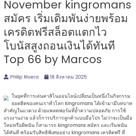
November kingromans
สมัคร เริ่มเดิมพันง่ายพร้อม
เครดิตฟรีสล็อตแตกไว
โบนัสสูงถอนเงินได้ทันที
Top 66 by Marcos
Philip Rivera
18 สิงหาคม 2025
ในยุคที่การเล่นคาสิโนออนไลน์เปลี่ยนเป็นหนึ่งในกิจกรรม
ยอดฮิตของคนเราทั่วโลก kingromans ได้เข้ามามีบทบาท
สำคัญในแวดวง ด้วยแพลตฟอร์มที่ย้ำความปลอดภัย การใช้
แรงงานง่าย แล้วก็การบริการลูกค้าแบบมือโปร ไม่ว่าจะเป็นมือ
ใหม่หรือผีพนัน ก็สามารถ kingromans สมัคร และเริ่มพนัน
ได้ทันที พร้อมรับสิทธิพิเศษอย่าง kingromans เครดิตฟรี ที่