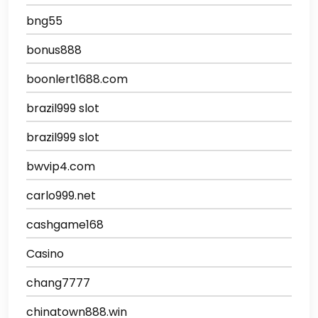
bng55
bonus888
boonlert1688.com
brazil999 slot
brazil999 slot
bwvip4.com
carlo999.net
cashgame168
Casino
chang7777
chinatown888.win