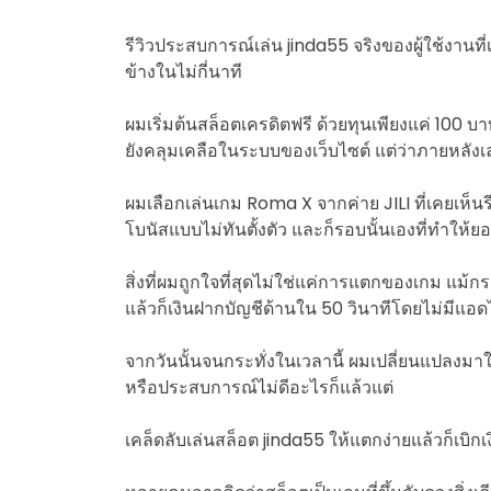
รีวิวประสบการณ์เล่น jinda55 จริงของผู้ใช้งานท
ข้างในไม่กี่นาที
ผมเริ่มต้นสล็อตเครดิตฟรี ด้วยทุนเพียงแค่ 100 บ
ยังคลุมเคลือในระบบของเว็บไซต์ แต่ว่าภายหลังเ
ผมเลือกเล่นเกม Roma X จากค่าย JILI ที่เคยเห็นร
โบนัสแบบไม่ทันตั้งตัว และก็รอบนั้นเองที่ทำให้
สิ่งที่ผมถูกใจที่สุดไม่ใช่แค่การแตกของเกม แ
แล้วก็เงินฝากบัญชีด้านใน 50 วินาทีโดยไม่มีแอ
จากวันนั้นจนกระทั่งในเวลานี้ ผมเปลี่ยนแปลงมา
หรือประสบการณ์ไม่ดีอะไรก็แล้วแต่
เคล็ดลับเล่นสล็อต jinda55 ให้แตกง่ายแล้วก็เบิกเง