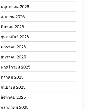
พฤษภาคม 2026
เมษายน 2026
มีนาคม 2026
กุมภาพันธ์ 2026
มกราคม 2026
ธันวาคม 2025
พฤศจิกายน 2025
ตุลาคม 2025
กันยายน 2025
สิงหาคม 2025
กรกฎาคม 2025