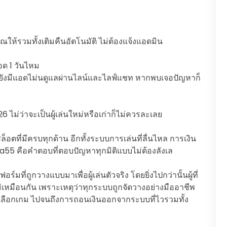
ให้รวมทั้งเติมคืนอัตโนมัติ ไม่ต้องแจ้งแอดมิน
อด 1 วันไหม
นยังมีแอดไม่นดูแลผ่านไลน์และไลฟ์แชท หากพบเจอปัญหาก็
6 ไม่ว่าจะเป็นผู้เล่นใหม่หรือเก่าก็ไม่ควรละเลย
อตที่มีครบทุกด้าน อีกทั้งระบบการเล่นที่ลื่นไหล การเงิน
a55 คือคำตอบที่ตอบปัญหาทุกมิติแบบไม่ต้องลังเล
อร์มที่ถูกวางแบบมาเพื่อผู้เล่นตัวจริง โดยยิ่งไปกว่านั้นผู้ที่
ไม่เหมือนกัน เพราะเหตุว่าทุกระบบถูกจัดวางอย่างมืออาชีพ
ารเลือกเกม ไปจนถึงการถอนเงินออกจากระบบที่ไวรวมทั้ง