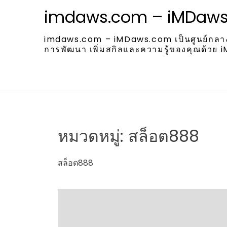
Skip
imdaws.com – iMDaws –
to
content
imdaws.com – iMDaws.com เป็นศูนย์กลางท
การพัฒนา เพิ่มสกิลและความรู้ของคุณด้วย
หมวดหมู่:
สล็อต888
สล็อต888