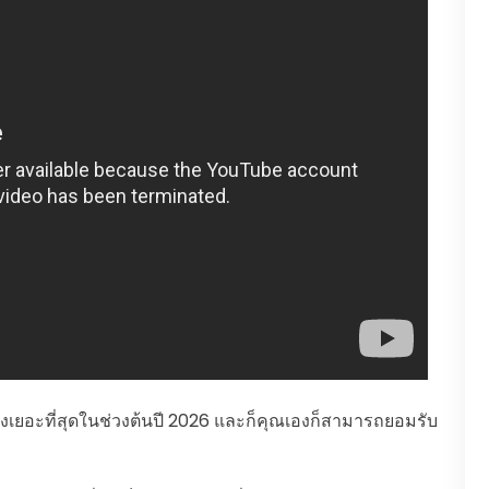
ยถึงเยอะที่สุดในช่วงต้นปี 2026 และก็คุณเองก็สามารถยอมรับ