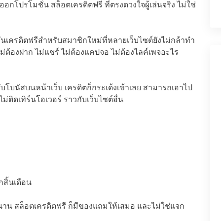
ออกโปรโมชั่น สล็อตเครดิตฟรี ที่ตรงดวงใจผู้เล่นจริง ไม่ใช่
ั่นเครดิตฟรีสำหรับสมาชิกใหม่ที่หลายเว็บไซต์ยังไม่กล้าทำ
ม่ต้องฝาก ไม่แชร์ ไม่ต้องแคปจอ ไม่ต้องไลค์เพจอะไร
รับโบนัสบนหน้าเว็บ เครดิตก็กระเด้งเข้าเลย สามารถเอาไป
ม่ติดเทิร์นโอเวอร์ ราวกับเว็บไซต์อื่น
่
สิ้นเดือน
มานาน สล็อตเครดิตฟรี ก็มีของแถมให้เสมอ และไม่ใช่แจก