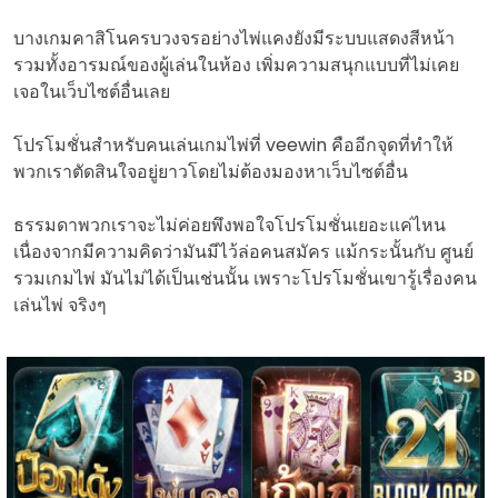
บางเกมคาสิโนครบวงจรอย่างไพ่แคงยังมีระบบแสดงสีหน้า
รวมทั้งอารมณ์ของผู้เล่นในห้อง เพิ่มความสนุกแบบที่ไม่เคย
เจอในเว็บไซต์อื่นเลย
โปรโมชั่นสำหรับคนเล่นเกมไพ่ที่ veewin คืออีกจุดที่ทำให้
พวกเราตัดสินใจอยู่ยาวโดยไม่ต้องมองหาเว็บไซต์อื่น
ธรรมดาพวกเราจะไม่ค่อยพึงพอใจโปรโมชั่นเยอะแค่ไหน
เนื่องจากมีความคิดว่ามันมีไว้ล่อคนสมัคร แม้กระนั้นกับ ศูนย์
รวมเกมไพ่ มันไม่ได้เป็นเช่นนั้น เพราะโปรโมชั่นเขารู้เรื่องคน
เล่นไพ่ จริงๆ