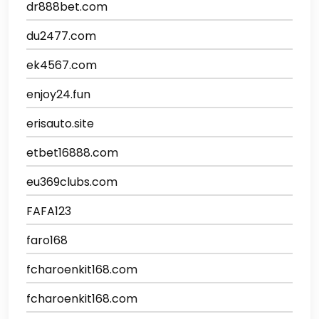
dr888bet.com
du2477.com
ek4567.com
enjoy24.fun
erisauto.site
etbet16888.com
eu369clubs.com
FAFA123
faro168
fcharoenkit168.com
fcharoenkit168.com