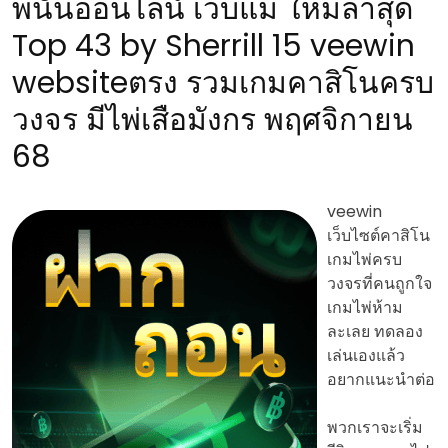
พนันออนไลน์ เว็บแม่ ใหม่ล่าสุด
Top 43 by Sherrill 15 veewin
websiteตรง รวมเกมคาสิโนครบ
วงจร มีไพ่เสือมังกร พฤศจิกายน
68
veewin
เว็บไซต์คาสิโน
เกมไพ่ครบ
วงจรที่คนถูกใจ
เกมไพ่ห้าม
ละเลย ทดลอง
เล่นเองแล้ว
อยากแนะนำต่อ
พวกเราจะเริ่ม