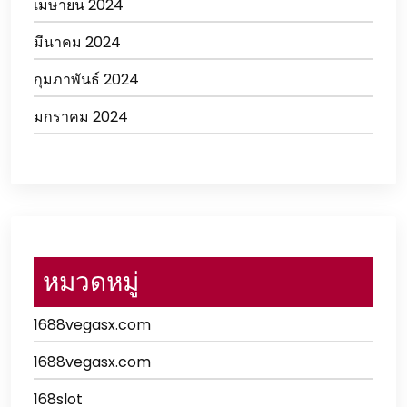
เมษายน 2024
มีนาคม 2024
กุมภาพันธ์ 2024
มกราคม 2024
หมวดหมู่
1688vegasx.com
1688vegasx.com
168slot