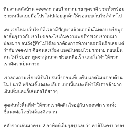
ทีมงานหลังบ้าน veewin ตอบไวมากมาย พูดจาดี รวมทั้งพร้อม
ช่วยเหลือแบบมือโปร ไม่ปล่อยลูกค้าให้รอแบบเว็บไซต์ทั่วๆไป
เคยเจอไหม เว็บไซต์ที่เวลามีปัญหาแล้วแอดมินไม่ตอบ หรือพูด
จาสั้นๆราวกับเราไปขออะไรเกินความพอดี? พวกเราพบมา
บ่อยมาก จนถึงรู้สึกไม่ได้อยากต้องการทักหาแอดมินอีกเลย แต่
ว่ากับ veewin คือคนละเรื่อง แอดมินตอบไวมากมาย ตอบเป็น
คน ไม่ใช่บอท พูดจานุ่มนวล ช่วยเหลือเร็ว และไม่ทำให้พวก
เราคิดว่าเป็นภาระ
เราลองถามเรื่องเทิร์นโปรหนึ่งตอนเที่ยงคืน แอดไม่นตอบด้าน
ใน 1 นาที พร้อมชี้แจงละเอียด แบบนี้แหละที่ทำให้เรากล้าฝาก
เงินเพิ่มและก็เล่นต่อได้ยาวๆ
จุดเด่นทั้งสิ้นที่ทำให้พวกเราตัดสินใจอยู่กับ veewin รวมทั้ง
ชี้แนะต่อโดยไม่ต้องคิดนาน
หลังจากเล่นมาครบ 2 อาทิตย์เต็มๆสรุปเลยว่า คาสิโนครบวงจร