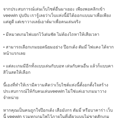
จากประสบการณ์เล่นเว็บไซต์อื่นมาเยอะ เพียงพอคลิกเข้า
veewin ปุบปับ เรารู้เลยว่าเว็บแห่งนี้มิได้ออกแบบมาเพื่อเพียง
แค่ดูดี แต่เขาวางเลย์เอาต์มาเพื่อคนเล่นจริง
• มีหมวดเกมไพ่แยกไว้เด่นชัด ไม่ต้องไถหาให้เสียเวลา
• สามารถเลือกเกมยอดนิยมอย่าง ป๊อกเด้ง ดัมมี่ ไพ่แคง ได้จาก
หน้าแรกเลย
• แต่ละเกมมีอีกทั้งแบบเล่นกับบอท เล่นกับคนอื่น แล้วก็แบบคา
สิโนสดให้เลือก
นี้เองที่ทำให้เรามีความคิดว่าเว็บไซต์แห่งนี้ตั้งอกตั้งใจสร้าง
ประสบการณ์ให้กับคนเล่นveewin ไม่ใช่แค่เอาเกมมาวาง
จำหน่าย
หากคุณเป็นคนถูกใจป๊อกเด้ง เสือมังกร ดัมมี่ หรือบาคาร่า เว็บ
นี้ veewin รวมทุกเกมไพ่ไว้ภายในที่เดียวแบบไม่ขาดสักเกม