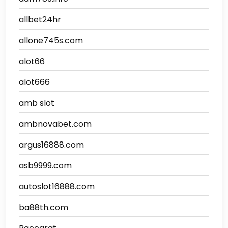
allbet24hr
allone745s.com
alot66
alot666
amb slot
ambnovabet.com
argus16888.com
asb9999.com
autoslot16888.com
ba88th.com