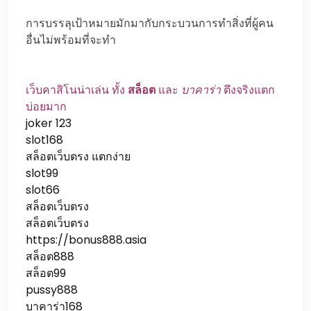
การบรรลุเป้าหมายมักมากับกระบวนการทำสิ่งที่ผู้คน
อื่นไม่พร้อมที่จะทำ
เว็บคาสิโนน่าเล่น ทั้ง
สล็อต
และ
บาคาร่า
ตึงจริงแตก
บ่อยมาก
joker 123
slot168
สล็อตเว็บตรง แตกง่าย
slot99
slot66
สล็อตเว็บตรง
สล็อตเว็บตรง
https://bonus888.asia
สล็อต888
สล็อต99
pussy888
บาคาร่า168