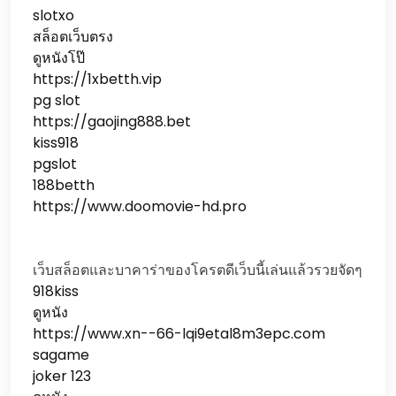
slotxo
สล็อตเว็บตรง
ดูหนังโป๊
https://1xbetth.vip
pg slot
https://gaojing888.bet
kiss918
pgslot
188betth
https://www.doomovie-hd.pro
เว็บสล็อตและบาคาร่าของโครตดีเว็บนี้เล่นแล้วรวยจัดๆ
918kiss
ดูหนัง
https://www.xn--66-lqi9etal8m3epc.com
sagame
joker 123