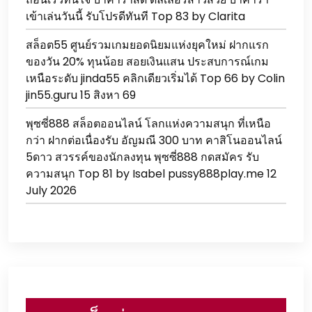
เข้าเล่นวันนี้ รับโปรดีทันที Top 83 by Clarita
สล็อต55 ศูนย์รวมเกมยอดนิยมแห่งยุคใหม่ ฝากแรก
ของวัน 20% ทุนน้อย สอยเงินแสน ประสบการณ์เกม
เหนือระดับ jinda55 คลิกเดียวเริ่มได้ Top 66 by Colin
jin55.guru 15 สิงหา 69
พุซซี่888 สล็อตออนไลน์ โลกแห่งความสนุก ที่เหนือ
กว่า ฝากต่อเนื่องรับ อัญมณี 300 บาท คาสิโนออนไลน์
5ดาว สวรรค์ของนักลงทุน พุซซี่888 กดสมัคร รับ
ความสนุก Top 81 by Isabel pussy888play.me 12
July 2026