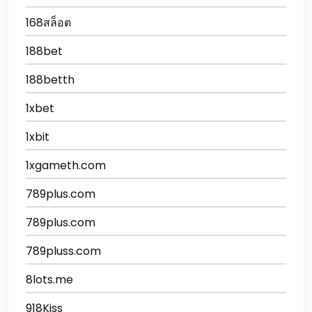
168สล็อต
188bet
188betth
1xbet
1xbit
1xgameth.com
789plus.com
789plus.com
789pluss.com
8lots.me
918Kiss