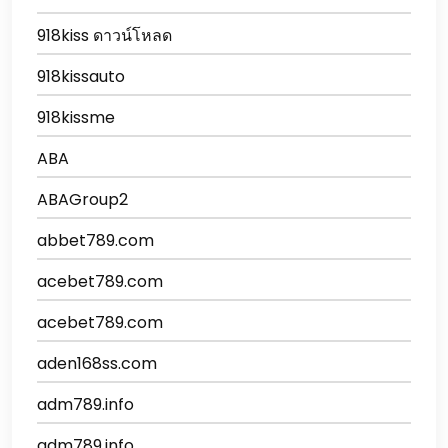
918kiss ดาวน์โหลด
918kissauto
918kissme
ABA
ABAGroup2
abbet789.com
acebet789.com
acebet789.com
aden168ss.com
adm789.info
adm789.info