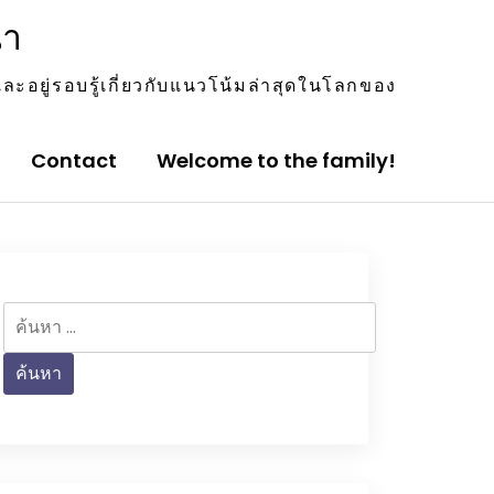
นา
ยู่รอบรู้เกี่ยวกับแนวโน้มล่าสุดในโลกของ
Contact
Welcome to the family!
ค้นหา
สำหรับ: