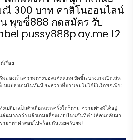
ัญมณี 300 บาท คาสิโนออนไลน์
 พุซซี่888 กดสมัคร รับ
sabel pussy888play.me 12
เรื่อย
ิ่มมองเห็นความต่างของแต่ละเกมชัดขึ้น บางเกมเปิดเล่น
เปลี่ยนแปลงเกมในทันที ระหว่างที่บางเกมไม่ได้มีแจ็กพอเพียง
ทั่งเปลี่ยนเป็นตัวเลือกแรกครั้งใดก็ตาม ความต่างมิได้อยู่
ึกตอนเล่นมากกว่า แล้วเกมสล็อตแบบไหนกันที่ทำให้คนกลับมา
ล่ะก็ เรามาหาคำตอบไปพร้อมกันเลยครับผม!