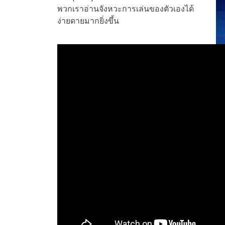
พวกเราอ่านจังหวะการเล่นของตัวเองได้
ง่ายดายมากยิ่งขึ้น