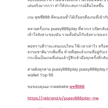
เล่นจริงมากกว่า ทำให้ประสบการณ์ลื่นไหลขึ้น
เกม พุซซี่888 ที่คนเล่นซ้ำได้เรื่อยๆคือเกมที่เข้
หลายครั้งเกม pussy888play ที่พวกเราเปิดกลับมาเ
เข้าใจจังหวะของมัน รวมทั้งมันก็กับจังหวะของเ
พอทราบดีว่าจะเล่นแบบไหน ใช้เวลาเท่าไร หรือคาด
ธรรมชาติมากเพิ่มขึ้น ท้ายที่สุดแล้วเกมที่อยู่กับเ
กระนั้นเป็นเกมที่เล่นแล้วรู้สึกเข้ามือทุกครั้งที่กลั
ค่ายดังทุกค่าย pussy888play pussy888play.m
wallet Top 56
ขอขอบคุณมากwebsite
พุซซี่888
https://rebrand.ly/pussy888play-me