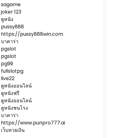
sagame
joker 123
ดูหนัง
pussy888
https://pussy888win.com
บาคาร่า
pgslot
pgslot
pg99
fullslotpg
live22
ดูหนังออนไลน์
ดูหนังฟรี
ดูหนังออนไลน์
ดูหนังชนโรง
บาคาร่า
https://www.punpro777.ai
เว็บหวยเงิน