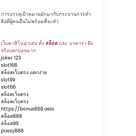
การบรรลุเป้าหมายมักมากับกระบวนการทำ
สิ่งที่ผู้คนอื่นไม่พร้อมที่จะทำ
เว็บคาสิโนน่าเล่น ทั้ง
สล็อต
และ
บาคาร่า
ตึง
จริงแตกบ่อยมาก
joker 123
slot168
สล็อตเว็บตรง แตกง่าย
slot99
slot66
สล็อตเว็บตรง
สล็อตเว็บตรง
https://bonus888.asia
สล็อต888
สล็อต99
pussy888