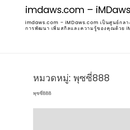
Skip
imdaws.com – iMDaws –
to
content
imdaws.com – iMDaws.com เป็นศูนย์กลางท
การพัฒนา เพิ่มสกิลและความรู้ของคุณด้วย
หมวดหมู่:
พุซซี่888
พุซซี่888