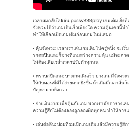
เวลาผมกลับไปเล่น pussy888play เกมเดิม สิ่งที่แปลง
จังหวะได้ว่าเกมเดินเร็วเพียงใด ความคุ้นเคยนี้ทำ
ทำให้เลือกเปิดเกมเดิมก่อนเกมใหม่เสมอ
• คุ้นจังหวะ: เวลาเราเล่นเกมเดิมไปครู่หนึ่ง จะเ
รกดสปินและก็ช่วงที่เกมสร้างความลุ้น แม้จะคาด
ไม่ต้องเสียเวล่ำเวลาปรับตัวทุกหน
• ทราบสปีดเกม: บางเกมเดินเร็ว บางเกมมีจังหวะห
ให้กับตอนที่มีได้ง่ายมากยิ่งขึ้น ถ้าเกิดมีเวลาสั้
ปัญหามากยิ่งกว่า
• จ่ายเงินง่าย: เมื่อคุ้นกับเกม พวกเรามักตารางเ
ความรู้สึกไม่ต้องลองถูกลองผิดทุกหน ทำให้การเล่
• เล่นต่อลื่น: บ่อยที่ผมเปิดเกมเดิมแล้วมีความรู้สึ