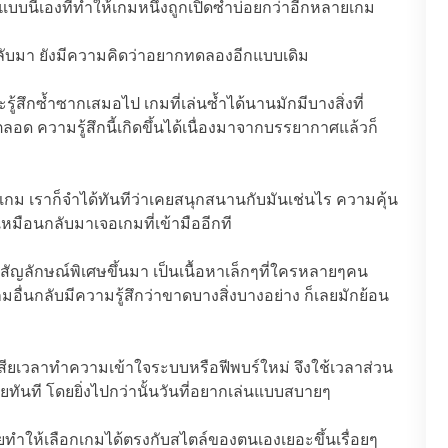
บบนี้เองที่ทำให้เกมหนึ่งถูกเปิดซ้ำบ่อยกว่าอีกหลายเกม
ับมา ยังมีความคิดว่าอยากทดลองอีกแบบเดิม
ะรู้สึกซ้ำซากเสมอไป เกมที่เล่นซ้ำได้นานมักมีบางสิ่งที่
่ตลอด ความรู้สึกนี้เกิดขึ้นได้เนื่องมาจากบรรยากาศแล้วก็
กม เราก็จำได้ทันทีว่าเคยสนุกสนานกับมันเช่นไร ความคุ้น
ึกเหมือนกลับมาเจอเกมที่เข้ามืออีกที
มีสัญลักษณ์พิเศษขึ้นมา เป็นเนื้อหาเล็กๆที่ใครหลายๆคน
มอื่นกลับมีความรู้สึกว่าขาดบางสิ่งบางอย่าง ก็เลยมักย้อน
่ต้องเสียเวลาทำความเข้าใจระบบหรือฟีพบร์ใหม่ จึงใช้เวลาส่วน
ทันที โดยยิ่งไปกว่านั้นวันที่อยากเล่นแบบสบายๆ
วยทำให้เลือกเกมได้ตรงกับสไตล์ของตนเองเยอะขึ้นเรื่อยๆ