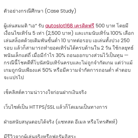
ตัวอย่างกรณีศึกษา (Case Study)
ผู้เล่นสมมติ “เอ” รับ
autoslot168 เครดิตฟรี
500 บาท โดยมี
เงื่อนไขเทิร์น 5 เท่า (2,500 บาท) และเกมนับเทิร์น 100% เลือก
เล่นสล็อตด้วยเดิมพันขั้นต่ำ 10 บาทต่อรอบ เอเล่นทั้งปวง 250
รอบ แล้วก็สามารถทำยอดเทิร์นได้ครบด้านใน 2 วัน ใช้กลยุทธ์
พนันเล็กแต่ถี่ เมื่อมีกำไร 30% ถอนออกบางส่วนไว้เป็นทุน —
กรณีนี้โชคดีที่โบนัสนับเทิร์นครบและไม่ถูกจำกัดเกม แต่ว่าแม้
เกมถูกนับเพียงแค่ 50% หรือมีความจำกัดการถอนต่ำ คำตอบ
จะแปรไป
เช็คลิสต์ความน่าวางใจก่อนฝากเงินจริง
เว็บไซต์เป็น HTTPS/SSL แล้วก็โดเมนเป็นทางการ
ฝ่ายสนับสนุนตอบได้จริง (แชทสด อีเมล หรือโทรศัพท์)
มีรีวิวจากผู้เล่นจริงหรือฟอรัมอิสระ