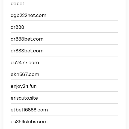
debet
dgb222hot.com
dr888
dr888bet.com
dr888bet.com
du2477.com
ek4567.com
enjoy24.fun
erisauto.site
etbet16888.com
eu369clubs.com