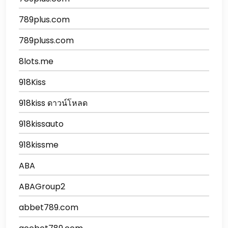
789plus.com
789pluss.com
8lots.me
918Kiss
918kiss ดาวน์โหลด
918kissauto
918kissme
ABA
ABAGroup2
abbet789.com