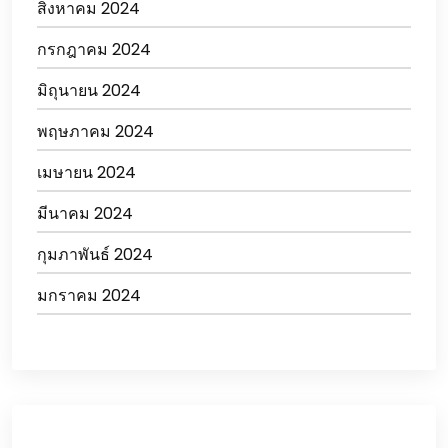
สิงหาคม 2024
กรกฎาคม 2024
มิถุนายน 2024
พฤษภาคม 2024
เมษายน 2024
มีนาคม 2024
กุมภาพันธ์ 2024
มกราคม 2024