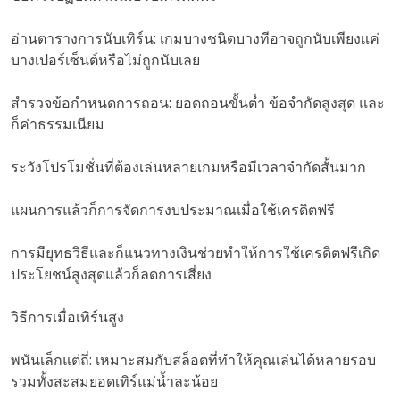
อ่านตารางการนับเทิร์น: เกมบางชนิดบางทีอาจถูกนับเพียงแค่
บางเปอร์เซ็นต์หรือไม่ถูกนับเลย
สำรวจข้อกำหนดการถอน: ยอดถอนขั้นต่ำ ข้อจำกัดสูงสุด และ
ก็ค่าธรรมเนียม
ระวังโปรโมชั่นที่ต้องเล่นหลายเกมหรือมีเวลาจำกัดสั้นมาก
แผนการแล้วก็การจัดการงบประมาณเมื่อใช้เครดิตฟรี
การมียุทธวิธีและก็แนวทางเงินช่วยทำให้การใช้เครดิตฟรีเกิด
ประโยชน์สูงสุดแล้วก็ลดการเสี่ยง
วิธีการเมื่อเทิร์นสูง
พนันเล็กแต่ถี่: เหมาะสมกับสล็อตที่ทำให้คุณเล่นได้หลายรอบ
รวมทั้งสะสมยอดเทิร์แม่น้ำละน้อย