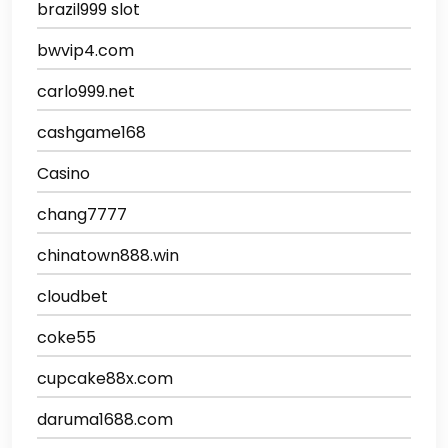
brazil999 slot
bwvip4.com
carlo999.net
cashgame168
Casino
chang7777
chinatown888.win
cloudbet
coke55
cupcake88x.com
daruma1688.com