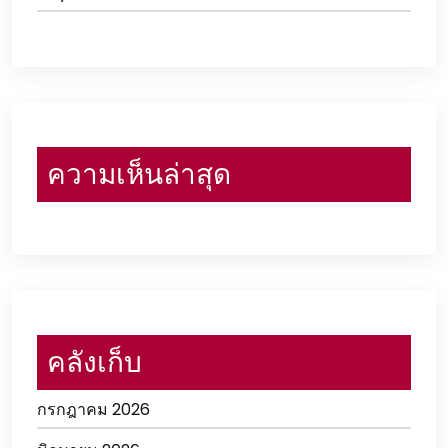
ความเห็นล่าสุด
คลังเก็บ
กรกฎาคม 2026