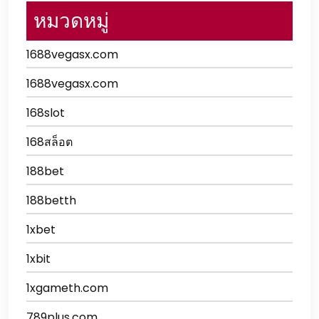
หมวดหมู่
1688vegasx.com
1688vegasx.com
168slot
168สล็อต
188bet
188betth
1xbet
1xbit
1xgameth.com
789plus.com