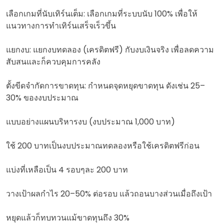
เลือกเกมที่นับเทิร์นเต็ม: เลือกเกมที่ระบบนับ 100% เพื่อให้
แนวทางการทำเทิร์นเสร็จเร็วขึ้น
แยกงบ: แยกงบทดลอง (เครดิตฟรี) กับงบเงินจริง เพื่อลดความ
สับสนและก็ควบคุมการคลัง
ตั้งขีดจำกัดการขาดทุน: กำหนดจุดหยุดขาดทุน ดังเช่น 25–
30% ของงบประมาณ
แบบอย่างแผนบริหารงบ (งบประมาณ 1,000 บาท)
ใช้ 200 บาทเป็นงบประมาณทดลองหรือใช้เครดิตฟรีก่อน
แบ่งที่เหลือเป็น 4 รอบๆละ 200 บาท
วางเป้าผลกำไร 20–50% ต่อรอบ แล้วถอนบางส่วนเมื่อถึงเป้า
หยุดแล้วก็ทบทวนแม้ขาดทุนถึง 30%