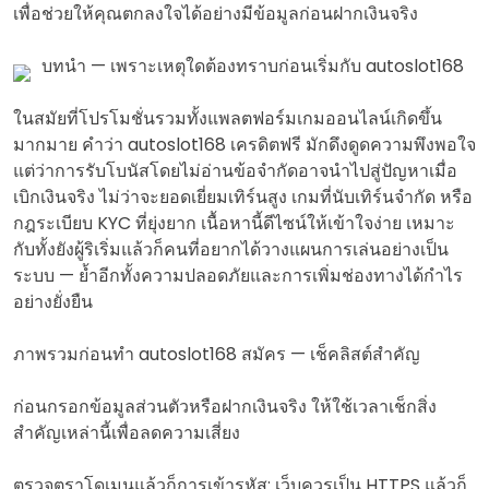
เพื่อช่วยให้คุณตกลงใจได้อย่างมีข้อมูลก่อนฝากเงินจริง
บทนำ — เพราะเหตุใดต้องทราบก่อนเริ่มกับ autoslot168
ในสมัยที่โปรโมชั่นรวมทั้งแพลตฟอร์มเกมออนไลน์เกิดขึ้น
มากมาย คำว่า autoslot168 เครดิตฟรี มักดึงดูดความพึงพอใจ
แต่ว่าการรับโบนัสโดยไม่อ่านข้อจำกัดอาจนำไปสู่ปัญหาเมื่อ
เบิกเงินจริง ไม่ว่าจะยอดเยี่ยมเทิร์นสูง เกมที่นับเทิร์นจำกัด หรือ
กฎระเบียบ KYC ที่ยุ่งยาก เนื้อหานี้ดีไซน์ให้เข้าใจง่าย เหมาะ
กับทั้งยังผู้ริเริ่มแล้วก็คนที่อยากได้วางแผนการเล่นอย่างเป็น
ระบบ — ย้ำอีกทั้งความปลอดภัยและการเพิ่มช่องทางได้กำไร
อย่างยั่งยืน
ภาพรวมก่อนทำ autoslot168 สมัคร — เช็คลิสต์สำคัญ
ก่อนกรอกข้อมูลส่วนตัวหรือฝากเงินจริง ให้ใช้เวลาเช็กสิ่ง
สำคัญเหล่านี้เพื่อลดความเสี่ยง
ตรวจตราโดเมนแล้วก็การเข้ารหัส: เว็บควรเป็น HTTPS แล้วก็