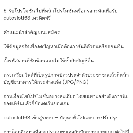
5. รับโปรโมชั่น ไปที่หน้าโปรโมชั่นหรือกรอกรหัสเพื่อรับ
autoslot168 เครดิตฟรี
คำแนะนำสำคัญขณะสมัคร
ใช้ข้อมูลจริงเพื่อลดปัญหาเมื่อต้องการันตีตัวตนหรือถอนเงิน
ตั้งรหัสผ่านที่ซับซ้อนและไม่ใช้ซ้ำกับบัญชีอื่น
ตระเตรียมไฟล์ที่เป็นรูปภาพบัตรประจำตัวประชาชนแล้วก็หน้า
บัญชีธนาคารให้กระจ่างแจ้ง (JPG/PNG)
อ่านเงื่อนไขโปรโมชั่นอย่างละเอียด โดยเฉพาะอย่างยิ่งการนับ
ยอดเทิร์นแล้วก็ข้องดเว้นของเกม
autoslot168 เข้าสู่ระบบ — ปัญหาทั่วไปและการปรับปรุง
การล็อกอินบางทีอาจประสบพบเจอกับปัญหาหลายแบบ ต่อไปนี้