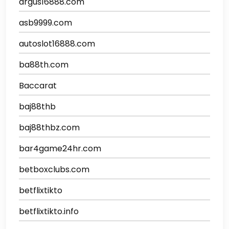
argus16888.com
asb9999.com
autoslot16888.com
ba88th.com
Baccarat
baj88thb
baj88thbz.com
bar4game24hr.com
betboxclubs.com
betflixtikto
betflixtikto.info