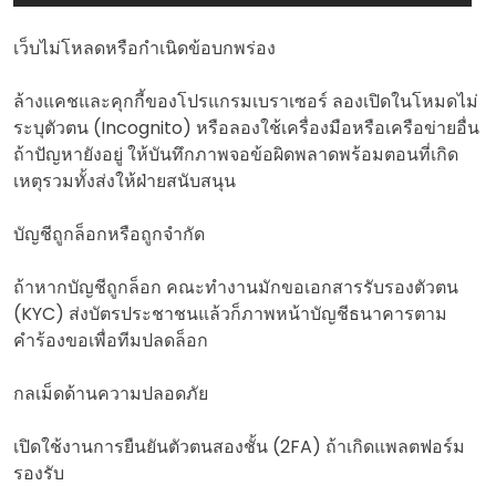
เว็บไม่โหลดหรือกำเนิดข้อบกพร่อง
ล้างแคชและคุกกี้ของโปรแกรมเบราเซอร์ ลองเปิดในโหมดไม่
ระบุตัวตน (Incognito) หรือลองใช้เครื่องมือหรือเครือข่ายอื่น
ถ้าปัญหายังอยู่ ให้บันทึกภาพจอข้อผิดพลาดพร้อมตอนที่เกิด
เหตุรวมทั้งส่งให้ฝ่ายสนับสนุน
บัญชีถูกล็อกหรือถูกจำกัด
ถ้าหากบัญชีถูกล็อก คณะทำงานมักขอเอกสารรับรองตัวตน
(KYC) ส่งบัตรประชาชนแล้วก็ภาพหน้าบัญชีธนาคารตาม
คำร้องขอเพื่อทีมปลดล็อก
กลเม็ดด้านความปลอดภัย
เปิดใช้งานการยืนยันตัวตนสองชั้น (2FA) ถ้าเกิดแพลตฟอร์ม
รองรับ