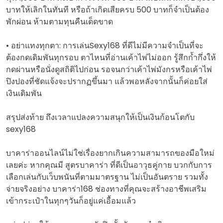
บาทให้เลิกในทันที หรือถ้าเกิดเสียครบ 500 บาทก็จำเป็นต้อง
พักผ่อน ห้ามตามทุนคืนเด็ดขาด
• อย่าแทงทุกตา: การเล่นSexy168 ที่ดีไม่มีความจำเป็นที่จะ
ต้องกดเดิมพันทุกรอบ ตาไหนที่อ่านเค้าไพ่ไม่ออก รู้สึกก้ำกึ่งให้
กดผ่านหรือนั่งดูสถิติไปก่อน รอจนกว่าเค้าไพ่มังกรหรือเค้าไพ่
ปิงปองที่ชัดแจ้งจะปรากฏขึ้นมา แล้วพอหลังจากนั้นก็ค่อยใส่
เงินเดิมพัน
สรุปส่งท้าย ถึงเวลาแปลงความสนุกให้เป็นเงินก้อนโตกับ
sexy168
บาคาร่าออนไลน์ไม่ใช่เรื่องยากเกินความสามารถของมือใหม่
เลยค่ะ หากคุณมี สูตรบาคาร่า ที่ดีเป็นอาวุธคู่กาย บวกกับการ
เลือกเล่นกับเว็บพนันที่ตามมาตรฐาน ไม่เป็นอันตราย รวมทั้ง
จ่ายจริงอย่าง บาคาร่า168 ช่องทางที่คุณจะสร้างอาชีพเสริม
เข้ากระเป๋าในทุกๆวันก็อยู่แค่เอื้อมแล้ว