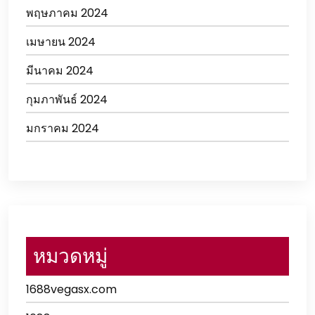
พฤษภาคม 2024
เมษายน 2024
มีนาคม 2024
กุมภาพันธ์ 2024
มกราคม 2024
หมวดหมู่
1688vegasx.com