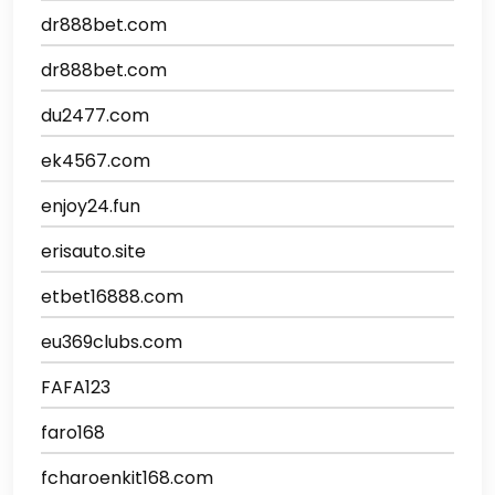
dr888bet.com
dr888bet.com
du2477.com
ek4567.com
enjoy24.fun
erisauto.site
etbet16888.com
eu369clubs.com
FAFA123
faro168
fcharoenkit168.com