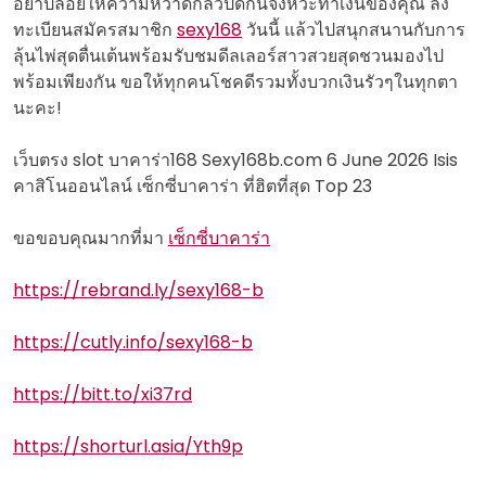
อย่าปล่อยให้ความหวาดกลัวปิดกั้นจังหวะทำเงินของคุณ ลง
ทะเบียนสมัครสมาชิก
sexy168
วันนี้ แล้วไปสนุกสนานกับการ
ลุ้นไพ่สุดตื่นเต้นพร้อมรับชมดีลเลอร์สาวสวยสุดชวนมองไป
พร้อมเพียงกัน ขอให้ทุกคนโชคดีรวมทั้งบวกเงินรัวๆในทุกตา
นะคะ!
เว็บตรง slot บาคาร่า168 Sexy168b.com 6 June 2026 Isis
คาสิโนออนไลน์ เซ็กซี่บาคาร่า ที่ฮิตที่สุด Top 23
ขอขอบคุณมากที่มา
เซ็กซี่บาคาร่า
https://rebrand.ly/sexy168-b
https://cutly.info/sexy168-b
https://bitt.to/xi37rd
https://shorturl.asia/Yth9p