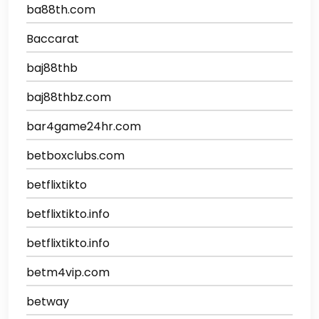
ba88th.com
Baccarat
baj88thb
baj88thbz.com
bar4game24hr.com
betboxclubs.com
betflixtikto
betflixtikto.info
betflixtikto.info
betm4vip.com
betway