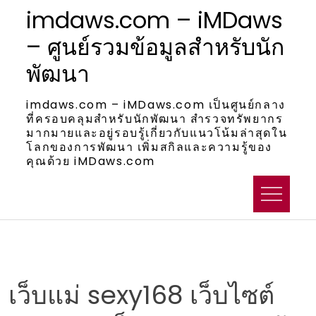
Skip
imdaws.com – iMDaws
to
– ศูนย์รวมข้อมูลสำหรับนัก
content
พัฒนา
imdaws.com – iMDaws.com เป็นศูนย์กลาง
ที่ครอบคลุมสำหรับนักพัฒนา สำรวจทรัพยากร
มากมายและอยู่รอบรู้เกี่ยวกับแนวโน้มล่าสุดใน
โลกของการพัฒนา เพิ่มสกิลและความรู้ของ
คุณด้วย iMDaws.com
เว็บแม่ sexy168 เว็บไซต์