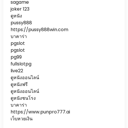
sagame
joker 123
ดูหนัง
pussy888
https://pussy888win.com
บาคาร่า
pgslot
pgslot
pg99
fullslotpg
live22
ดูหนังออนไลน์
ดูหนังฟรี
ดูหนังออนไลน์
ดูหนังชนโรง
บาคาร่า
https://www.punpro777.ai
เว็บหวยเงิน