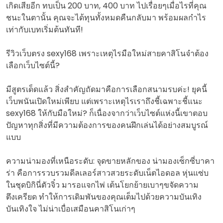
เกิดเสียอีก ทบเป็น 200 บาท, 400 บาท ไปเรื่อยๆเมื่อไรที่คุณ
ชนะในตานั้น คุณจะได้ทุนทั้งหมดคืนกลับมา พร้อมผลกำไร
เท่ากับเบทเริ่มต้นทันที!
รีวิวเว็บตรง sexy168 เพราะเหตุไรมือใหม่สายคาสิโนจำต้อง
เลือกเว็บไซต์นี้?
มีสูตรเด็ดแล้ว สิ่งสำคัญถัดมาคือการเลือกสนามรบค่ะ! ยุคนี้
เว็บพนันเปิดใหม่เพียบ แต่เพราะเหตุไรเราถึงชี้เฉพาะชี้แนะ
sexy168 ให้กับมือใหม่? ก็เนื่องจากว่าเว็บไซต์แห่งนี้เขาตอบ
ปัญหาทุกสิ่งที่มีความต้องการของคนฝึกเล่นได้อย่างสมบูรณ์
แบบ
ความน่ามองที่เหนือระดับ: จุดขายหลักของ น่ามองเซ็กซี่บาคา
ร่า คือการรวบรวมดีลเลอร์สาวสวยระดับเน็ตไอดอล หุ่นแซ่บ
ในชุดบิกินี่ตัวจิ๋ว มารอแจกไพ่ เต้นโยกย้ายเบาๆขจัดความ
ตึงเครียด ทำให้การเดิมพันของคุณเต็มไปด้วยความบันเทิง
บันเทิงใจ ไม่น่าเบื่อเสมือนคาสิโนเก่าๆ