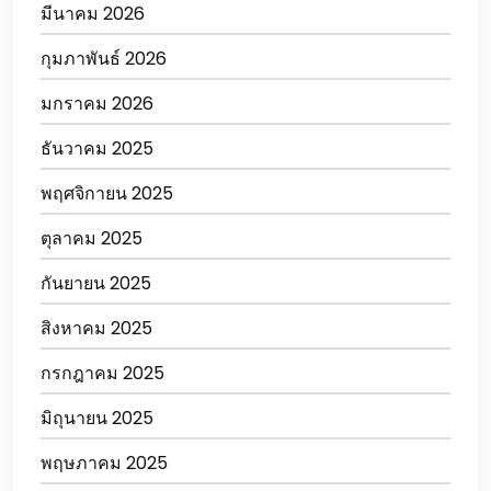
มีนาคม 2026
กุมภาพันธ์ 2026
มกราคม 2026
ธันวาคม 2025
พฤศจิกายน 2025
ตุลาคม 2025
กันยายน 2025
สิงหาคม 2025
กรกฎาคม 2025
มิถุนายน 2025
พฤษภาคม 2025