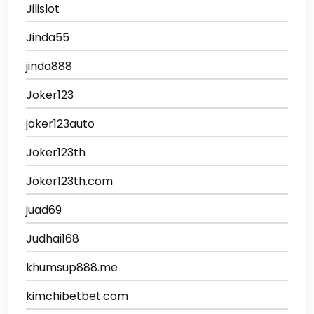
Jilislot
Jinda55
jinda888
Joker123
joker123auto
Joker123th
Joker123th.com
juad69
Judhai168
khumsup888.me
kimchibetbet.com