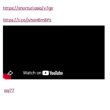
https://shorturl.asia/y7gjr
https://t.co/jvhoH6m8Pz
pg77