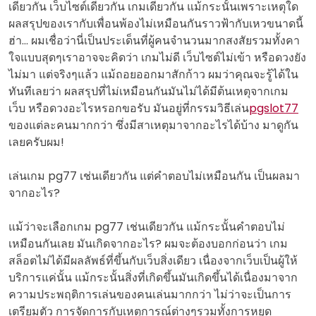
เดียวกัน เว็บไซต์เดียวกัน เกมเดียวกัน แม้กระนั้นเพราะเหตุใด
ผลสรุปของเรากับเพื่อนพ้องไม่เหมือนกันราวฟ้ากับเหวขนาดนี้
ฮ่า… ผมเชื่อว่านี่เป็นประเด็นที่ผู้คนจำนวนมากสงสัยรวมทั้งคา
ใจแบบสุดๆเราอาจจะคิดว่า เกมไม่ดี เว็บไซต์ไม่เข้า หรือดวงยัง
ไม่มา แต่จริงๆแล้ว แม้ถอยออกมาสักก้าว ผมว่าคุณจะรู้ได้ใน
ทันทีเลยว่า ผลสรุปที่ไม่เหมือนกันมันไม่ได้มีต้นเหตุจากเกม
เว็บ หรือดวงอะไรหรอกขอรับ มันอยู่ที่กรรมวิธีเล่น
pgslot77
ของแต่ละคนมากกว่า ซึ่งมีสาเหตุมาจากอะไรได้บ้าง มาดูกัน
เลยครับผม!
เล่นเกม pg77 เช่นเดียวกัน แต่คำตอบไม่เหมือนกัน เป็นผลมา
จากอะไร?
แม้ว่าจะเลือกเกม pg77 เช่นเดียวกัน แม้กระนั้นคำตอบไม่
เหมือนกันเลย มันเกิดจากอะไร? ผมจะต้องบอกก่อนว่า เกม
สล็อตไม่ได้มีผลลัพธ์ที่ขึ้นกับเว็บสิ่งเดียว เนื่องจากเว็บเป็นผู้ให้
บริการแค่นั้น แม้กระนั้นสิ่งที่เกิดขึ้นมันเกิดขึ้นได้เนื่องมาจาก
ความประพฤติการเล่นของคนเล่นมากกว่า ไม่ว่าจะเป็นการ
เตรียมตัว การจัดการกับเหตุการณ์ต่างๆรวมทั้งการหยุด