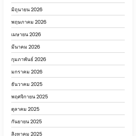
มิถุนายน 2026
พฤษภาคม 2026
เมษายน 2026
มีนาคม 2026
กุมภาพันธ์ 2026
มกราคม 2026
ธันวาคม 2025
พฤศจิกายน 2025
ตุลาคม 2025
กันยายน 2025
สิงหาคม 2025