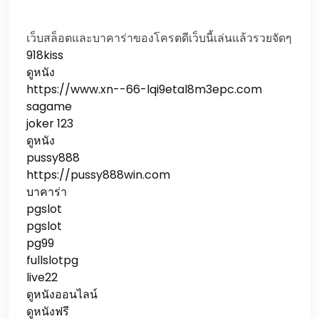
เว็บสล็อตและบาคาร่าของโครตดีเว็บนี้เล่นแล้วรวยจัดๆ
918kiss
ดูหนัง
https://www.xn--66-lqi9etal8m3epc.com
sagame
joker 123
ดูหนัง
pussy888
https://pussy888win.com
บาคาร่า
pgslot
pgslot
pg99
fullslotpg
live22
ดูหนังออนไลน์
ดูหนังฟรี