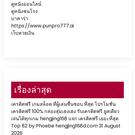
ดูหนังออนไลน์
ดูหนังชนโรง
บาคาร่า
https://www.punpro777.ai
เว็บหวยเงิน
เรื่องล่าสุด
เครดิตฟรี เกมสล็อต ที่ผู้เล่นชื่นชอบ ที่สุด โปรโมชั่น
เครดิตฟรี 100% กล่องสุ่มเฮงเฮง รับเครดิตฟรี ยูสเดียว
เล่นได้ทุกเกม hengjing168 แจก เครดิตฟรี เยอะที่สุด
Top 82 by Phoebe hengjing168d.com 31 August
2026