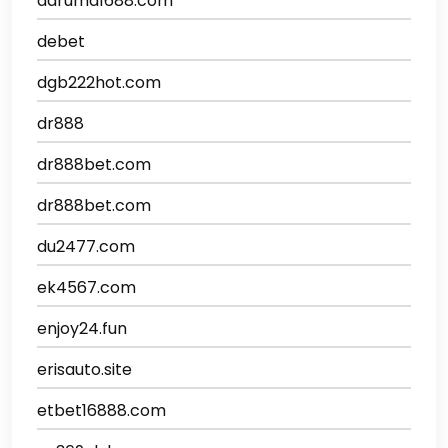
daruma1688.com
debet
dgb222hot.com
dr888
dr888bet.com
dr888bet.com
du2477.com
ek4567.com
enjoy24.fun
erisauto.site
etbet16888.com