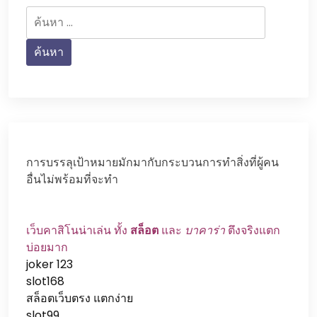
ค้นหา
สำหรับ:
การบรรลุเป้าหมายมักมากับกระบวนการทำสิ่งที่ผู้คน
อื่นไม่พร้อมที่จะทำ
เว็บคาสิโนน่าเล่น ทั้ง
สล็อต
และ
บาคาร่า
ตึงจริงแตก
บ่อยมาก
joker 123
slot168
สล็อตเว็บตรง แตกง่าย
slot99