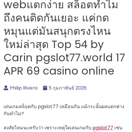
webแตกง่าย สล็อตทำไม
ถึงคนติดกันเยอะ แค่กด
หมุนแต่มันสนุกตรงไหน
ใหม่ล่าสุด Top 54 by
Carin pgslot77.world 17
APR 69 casino online
Philip Rivera
5 กุมภาพันธ์ 2026
เล่นเกมสล็อตกับ pgslot77 เหมือนกัน แม้กระนั้นผลแตกต่าง
กันทำไม?
สงสัยไหมนะครับว่า เพราะเหตุใดเล่นเกมกับ
pgslot77
เช่น