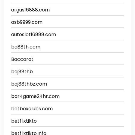
argus16888.com
asb9999.com
autoslot16888.com
ba88th.com
Baccarat
baj88thb
baj88thbz.com
bar4game24hr.com
betboxclubs.com
betflixtikto
betflixtikto.info