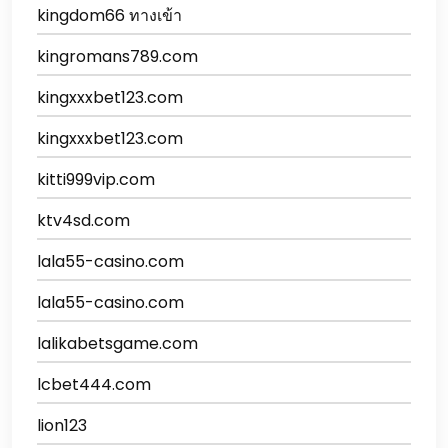
kingdom66 ทางเข้า
kingromans789.com
kingxxxbet123.com
kingxxxbet123.com
kitti999vip.com
ktv4sd.com
lala55-casino.com
lala55-casino.com
lalikabetsgame.com
lcbet444.com
lion123