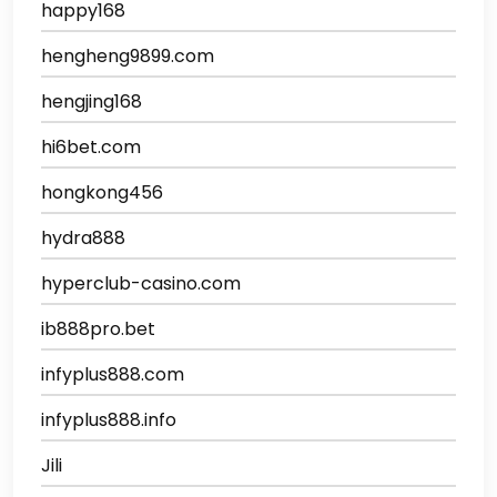
happy168
hengheng9899.com
hengjing168
hi6bet.com
hongkong456
hydra888
hyperclub-casino.com
ib888pro.bet
infyplus888.com
infyplus888.info
Jili