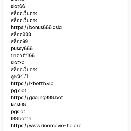
slot66
สล็อตเว็บตรง
สล็อตเว็บตรง
https://bonus888.asia
สล็อต888
สล็อต99
pussy888
บาคาร่า168
slotxo
สล็อตเว็บตรง
ดูหนังโป๊
https://1xbetth.vip
pg slot
https://gaojing888.bet
kiss918
pgslot
188betth
https://www.doomovie-hd.pro