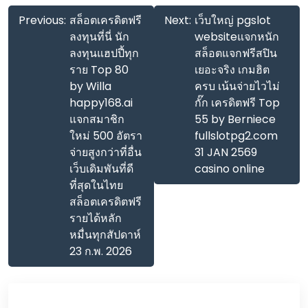
แนะแนว
Previous:
สล็อตเครดิตฟรี
Next:
เว็บใหญ่ pgslot
เรื่อง
ลงทุนที่นี่ นัก
websiteแจกหนัก
ลงทุนแฮปปี้ทุก
สล็อตแจกฟรีสปิน
ราย Top 80
เยอะจริง เกมฮิต
by Willa
ครบ เน้นจ่ายไวไม่
happy168.ai
กั๊ก เครดิตฟรี Top
แจกสมาชิก
55 by Berniece
ใหม่ 500 อัตรา
fullslotpg2.com
จ่ายสูงกว่าที่อื่น
31 JAN 2569
เว็บเดิมพันที่ดี
casino online
ที่สุดในไทย
สล็อตเครดิตฟรี
รายได้หลัก
หมื่นทุกสัปดาห์
23 ก.พ. 2026