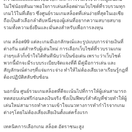
ไม่ใช่น้อยหันมาพอใจการเล่นสล็อตผ่านเว็บไซต์ที่รวบรวมทุก
เกมไว้ในที่เดียว ซึ่งศูนย์รวมเกมสล็อตที่เล่นง่ายที่สุดในเอเชีย
ถือเป็นตัวเลือกลำดับหนึ่งของผู้เล่นที่อยากความสบายสบาย
รวมทั้งความยั่งยืนและมั่นคงสำหรับเพื่อการลงทุน
เกม สล็อต99 แต่ละเกมมีเอกลักษณ์และรูปแบบการจ่ายเงินที่
ต่างกัน แต่สำหรับผู้เล่นใหม่ การเลือกเว็บไซต์ที่รวบรวมเกม
ง่ายๆแล้วก็เข้าใจได้ทันทีนับว่าเป็นข้อเด่น เพราะว่าเว็บไซต์
พวกนี้มักจะมีระบบระเบียบจัดแจงที่ดี มีคู่มือการเล่น และ
สัญลักษณ์ต่างๆที่แจ่มกระจ่าง ทำให้ไม่ต้องเสียเวลาเรียนรู้กฎที่
ต้องปฏิบัติสลับซับซ้อน
นอกนั้น ศูนย์รวมเกมสล็อตที่ดีจะเน้นไปที่การให้ผู้เล่นสามารถ
ทดสอบเล่นฟรีก่อนลงเงินจริง ซึ่งเป็นฟีพบร์สำคัญที่ช่วยทำให้ผู้
เล่นใหม่สามารถทำความเข้าใจแนวทางการทำกำไรจากเกม
ต่างๆโดยไม่ต้องเสี่ยงเสียเงินตั้งแต่ครั้งแรก
เทคนิคการเลือกเกม สล็อต อัตราชนะสูง