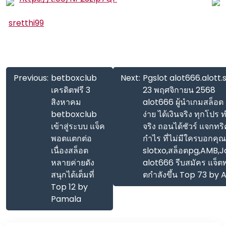
sretthi99
แนะแนว
Previous:
betboxclub
Next:
Pgslot alot666.alott.s
เรื่อง
เครดิตฟรี 3
23 พฤศจิกายน 2568
สิงหาคม
alot666 ผู้นำเกมสล็อต
betboxclub
ง่าย ได้เงินจริง ทุกโปร 
เข้าสู่ระบบ แจ็ค
จริง ถอนได้ชัวร์ แจกทร
พอตแตกต่อ
กำไร ที่ไม่มีใครบอกคุณ
เนื่องสล็อต
slotxo,สล็อตpg,AMB,J
หลายค่ายดัง
alot666 รีบสมัคร แจ็ต
สนุกได้เต็มที่
ตกำลังขึ้น Top 73 by
Top 12 by
Pamala