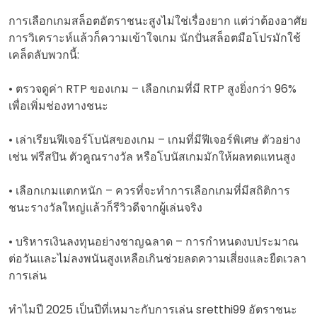
การเลือกเกมสล็อตอัตราชนะสูงไม่ใช่เรื่องยาก แต่ว่าต้องอาศัย
การวิเคราะห์แล้วก็ความเข้าใจเกม นักปั่นสล็อตมือโปรมักใช้
เคล็ดลับพวกนี้:
• ตรวจดูค่า RTP ของเกม – เลือกเกมที่มี RTP สูงยิ่งกว่า 96%
เพื่อเพิ่มช่องทางชนะ
• เล่าเรียนฟีเจอร์โบนัสของเกม – เกมที่มีฟีเจอร์พิเศษ ตัวอย่าง
เช่น ฟรีสปิน ตัวคูณรางวัล หรือโบนัสเกมมักให้ผลทดแทนสูง
• เลือกเกมแตกหนัก – ควรที่จะทำการเลือกเกมที่มีสถิติการ
ชนะรางวัลใหญ่แล้วก็รีวิวดีจากผู้เล่นจริง
• บริหารเงินลงทุนอย่างชาญฉลาด – การกำหนดงบประมาณ
ต่อวันและไม่ลงพนันสูงเหลือเกินช่วยลดความเสี่ยงและยืดเวลา
การเล่น
ทำไมปี 2025 เป็นปีที่เหมาะกับการเล่น sretthi99 อัตราชนะ