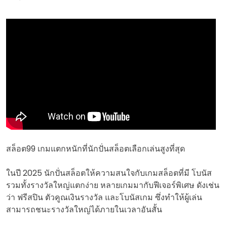
สล็อต99 เกมแตกหนักที่นักปั่นสล็อตเลือกเล่นสูงที่สุด
ในปี 2025 นักปั่นสล็อตให้ความสนใจกับเกมสล็อตที่มี โบนัส
รวมทั้งรางวัลใหญ่แตกง่าย หลายเกมมากับฟีเจอร์พิเศษ ดังเช่น
ว่า ฟรีสปิน ตัวคูณเงินรางวัล และโบนัสเกม ซึ่งทำให้ผู้เล่น
สามารถชนะรางวัลใหญ่ได้ภายในเวลาอันสั้น