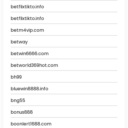
betflixtikto.info
betflixtikto.info
betm4vip.com
betway
betwin6666.com
betworld369hot.com
bh99
bluewin8888.info
bng55
bonus888
boonlert1688.com