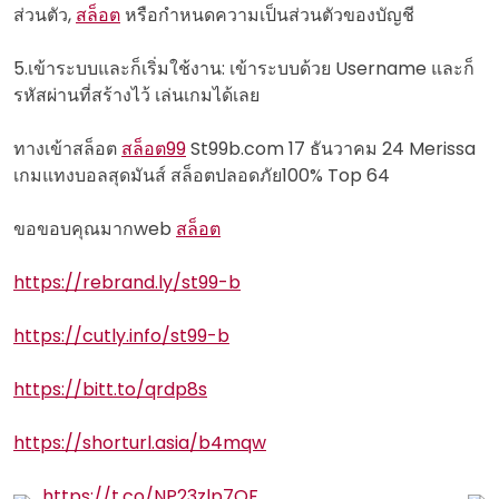
ส่วนตัว,
สล็อต
หรือกำหนดความเป็นส่วนตัวของบัญชี
5.เข้าระบบและก็เริ่มใช้งาน: เข้าระบบด้วย Username และก็
รหัสผ่านที่สร้างไว้ เล่นเกมได้เลย
ทางเข้าสล็อต
สล็อต99
St99b.com 17 ธันวาคม 24 Merissa
เกมแทงบอลสุดมันส์ สล็อตปลอดภัย100% Top 64
ขอขอบคุณมากweb
สล็อต
https://rebrand.ly/st99-b
https://cutly.info/st99-b
https://bitt.to/qrdp8s
https://shorturl.asia/b4mqw
https://t.co/NP23zlp7QF