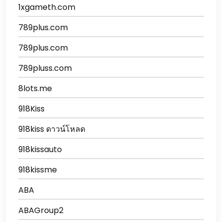
1xgameth.com
789plus.com
789plus.com
789pluss.com
8lots.me
918Kiss
918kiss ดาวน์โหลด
918kissauto
918kissme
ABA
ABAGroup2