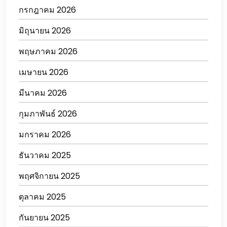
กรกฎาคม 2026
มิถุนายน 2026
พฤษภาคม 2026
เมษายน 2026
มีนาคม 2026
กุมภาพันธ์ 2026
มกราคม 2026
ธันวาคม 2025
พฤศจิกายน 2025
ตุลาคม 2025
กันยายน 2025