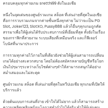
ครอบคลุมทุกค่ายเกม sretthi99 ดังในเอเชีย
หนึ่งในจุดเด่นของศูนย์รวมเกม สล็อต ที่เล่นง่ายที่สุดในเอเชีย
คือการรวบรวมเกมจากค่ายชั้นหนึ่งทุกค่าย ไม่ว่าจะเป็น PG
Slot, Joker123, SlotXO, Pussy888 แล้วก็อื่นๆทุกเกมถูกคัด
สรรมาเพื่อให้ผู้เล่นได้รับประสบการณ์ที่เยี่ยมที่สุด ทั้งยังในเรื่อง
ของกราฟิกที่สวยงาม ระบบเสียงที่เหมือนจริง และก็ฟีเจอร์
โบนัสที่นานาประการ
การรวมทุกค่ายไว้ภายในที่เดียวยังช่วยให้ผู้เล่นสามารถเปลี่ยน
เกมได้อย่างสะดวกสบาย โดยไม่ต้องสมัครหลายบัญชีหรือโยก
เงินไปๆมาๆระหว่างเว็บไซต์ต่างๆทำให้สามารถสนุกได้อย่าง
สม่ำเสมอและไม่สะดุด
ศูนย์รวมเกม สล็อต ที่เล่นง่ายที่สุดในทวีปเอเชีย ทุกเกมที่เปิดให้
บริการแล้ว
ด้วยต้นแบบการเล่นที่ง่าย เข้าใจได้ไม่ยาก แล้วก็สามารถสร้าง
ความเพลิดเพลินพร้อมโอกาสทำกำไรได้จริง ทำให้ผู้เล่นคน