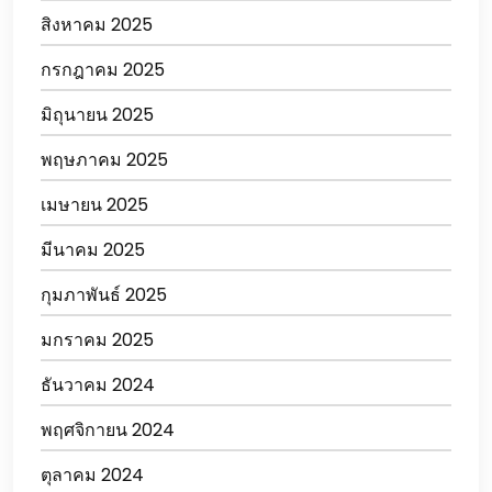
สิงหาคม 2025
กรกฎาคม 2025
มิถุนายน 2025
พฤษภาคม 2025
เมษายน 2025
มีนาคม 2025
กุมภาพันธ์ 2025
มกราคม 2025
ธันวาคม 2024
พฤศจิกายน 2024
ตุลาคม 2024