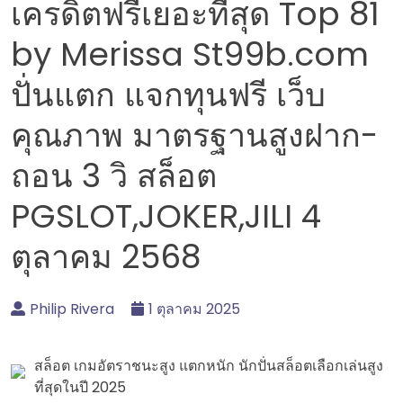
เครดิตฟรีเยอะที่สุด Top 81
by Merissa St99b.com
ปั่นแตก แจกทุนฟรี เว็บ
คุณภาพ มาตรฐานสูงฝาก-
ถอน 3 วิ สล็อต
PGSLOT,JOKER,JILI 4
ตุลาคม 2568
Philip Rivera
1 ตุลาคม 2025
สล็อต เกมอัตราชนะสูง แตกหนัก นักปั่นสล็อตเลือกเล่นสูง
ที่สุดในปี 2025