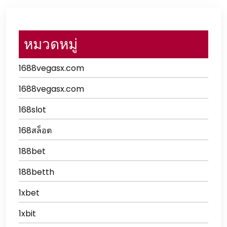
หมวดหมู่
1688vegasx.com
1688vegasx.com
168slot
168สล็อต
188bet
188betth
1xbet
1xbit