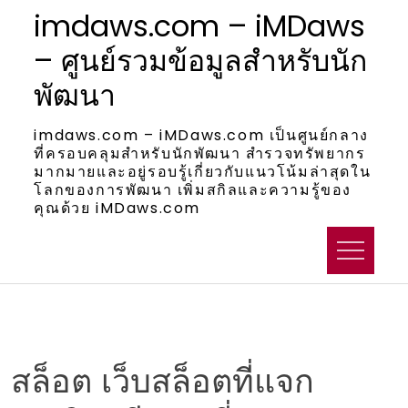
Skip
imdaws.com – iMDaws
to
– ศูนย์รวมข้อมูลสำหรับนัก
content
พัฒนา
imdaws.com – iMDaws.com เป็นศูนย์กลาง
ที่ครอบคลุมสำหรับนักพัฒนา สำรวจทรัพยากร
มากมายและอยู่รอบรู้เกี่ยวกับแนวโน้มล่าสุดใน
โลกของการพัฒนา เพิ่มสกิลและความรู้ของ
คุณด้วย iMDaws.com
สล็อต เว็บสล็อตที่แจก