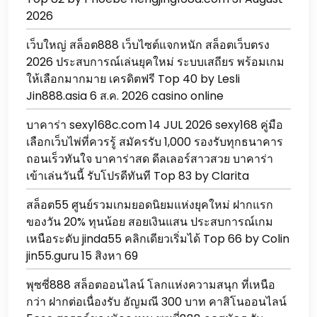
2026
เว็บใหญ่ สล็อต888 เว็บไซต์แจกหนัก สล็อตเว็บตรง
2026 ประสบการณ์เล่นยุคใหม่ ระบบเสถียร พร้อมเกม
ให้เลือกมากมาย เครดิตฟรี Top 40 by Lesli
Jin888.asia 6 ส.ค. 2026 casino online
บาคาร่า sexy168c.com 14 JUL 2026 sexy168 คู่มือ
เลือกเว็บไพ่ที่ควรรู้ สมัครรับ 1,000 รองรับทุกธนาคาร
ถอนเร็วทันใจ บาคาร่าสด ดีลเลอร์สาวสวย บาคาร่า
เข้าเล่นวันนี้ รับโปรดีทันที Top 83 by Clarita
สล็อต55 ศูนย์รวมเกมยอดนิยมแห่งยุคใหม่ ฝากแรก
ของวัน 20% ทุนน้อย สอยเงินแสน ประสบการณ์เกม
เหนือระดับ jinda55 คลิกเดียวเริ่มได้ Top 66 by Colin
jin55.guru 15 สิงหา 69
พุซซี่888 สล็อตออนไลน์ โลกแห่งความสนุก ที่เหนือ
กว่า ฝากต่อเนื่องรับ อัญมณี 300 บาท คาสิโนออนไลน์