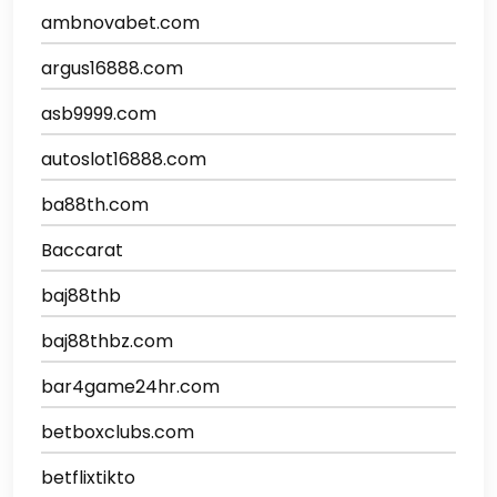
ambnovabet.com
argus16888.com
asb9999.com
autoslot16888.com
ba88th.com
Baccarat
baj88thb
baj88thbz.com
bar4game24hr.com
betboxclubs.com
betflixtikto