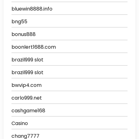
bluewin8888.info
bng55
bonus888
boonlert1688.com
brazil999 slot
brazil999 slot
bwvip4.com
carlo999.net
cashgame168
Casino
chang7777