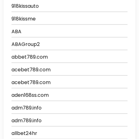
918kissauto
918kissme
ABA
ABAGroup2
abbet789.com
acebet789.com
acebet789.com
aden168ss.com
adm789.info
adm789.info
allbet24hr