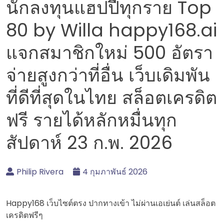
นักลงทุนแฮปปี้ทุกราย Top
80 by Willa happy168.ai
แจกสมาชิกใหม่ 500 อัตรา
จ่ายสูงกว่าที่อื่น เว็บเดิมพัน
ที่ดีที่สุดในไทย สล็อตเครดิต
ฟรี รายได้หลักหมื่นทุก
สัปดาห์ 23 ก.พ. 2026
Philip Rivera
4 กุมภาพันธ์ 2026
Happy168 เว็บไซต์ตรง ปากทางเข้า ไม่ผ่านเอเย่นต์ เล่นสล็อต
เครดิตฟรีๆ