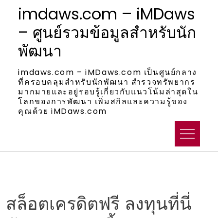
Skip
imdaws.com – iMDaws
to
– ศูนย์รวมข้อมูลสำหรับนัก
content
พัฒนา
imdaws.com – iMDaws.com เป็นศูนย์กลาง
ที่ครอบคลุมสำหรับนักพัฒนา สำรวจทรัพยากร
มากมายและอยู่รอบรู้เกี่ยวกับแนวโน้มล่าสุดใน
โลกของการพัฒนา เพิ่มสกิลและความรู้ของ
คุณด้วย iMDaws.com
สล็อตเครดิตฟรี ลงทุนที่นี่