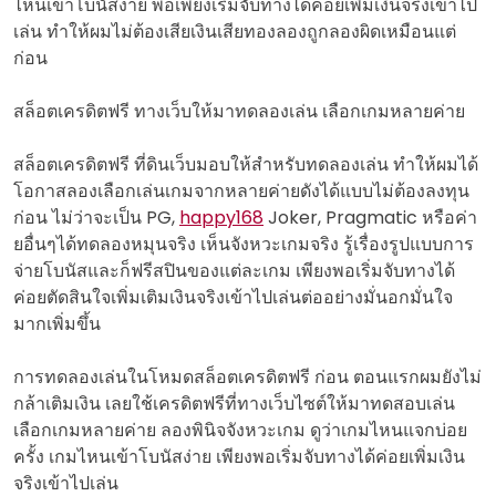
ไหนเข้าโบนัสง่าย พอเพียงเริ่มจับทางได้ค่อยเพิ่มเงินจริงเข้าไป
เล่น ทำให้ผมไม่ต้องเสียเงินเสียทองลองถูกลองผิดเหมือนแต่
ก่อน
สล็อตเครดิตฟรี ทางเว็บให้มาทดลองเล่น เลือกเกมหลายค่าย
สล็อตเครดิตฟรี ที่ดินเว็บมอบให้สำหรับทดลองเล่น ทำให้ผมได้
โอกาสลองเลือกเล่นเกมจากหลายค่ายดังได้แบบไม่ต้องลงทุน
ก่อน ไม่ว่าจะเป็น PG,
happy168
Joker, Pragmatic หรือค่า
ยอื่นๆได้ทดลองหมุนจริง เห็นจังหวะเกมจริง รู้เรื่องรูปแบบการ
จ่ายโบนัสและก็ฟรีสปินของแต่ละเกม เพียงพอเริ่มจับทางได้
ค่อยตัดสินใจเพิ่มเติมเงินจริงเข้าไปเล่นต่ออย่างมั่นอกมั่นใจ
มากเพิ่มขึ้น
การทดลองเล่นในโหมดสล็อตเครดิตฟรี ก่อน ตอนแรกผมยังไม่
กล้าเติมเงิน เลยใช้เครดิตฟรีที่ทางเว็บไซต์ให้มาทดสอบเล่น
เลือกเกมหลายค่าย ลองพินิจจังหวะเกม ดูว่าเกมไหนแจกบ่อย
ครั้ง เกมไหนเข้าโบนัสง่าย เพียงพอเริ่มจับทางได้ค่อยเพิ่มเงิน
จริงเข้าไปเล่น