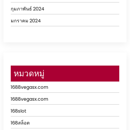
กุมภาพันธ์ 2024
มกราคม 2024
หมวดหมู่
1688vegasx.com
1688vegasx.com
168slot
168สล็อต