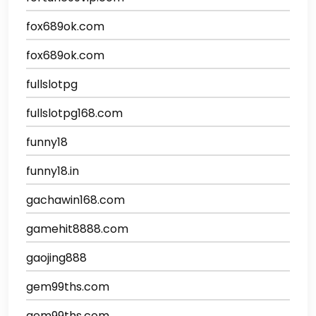
fox689ok.com
fox689ok.com
fullslotpg
fullslotpg168.com
funny18
funny18.in
gachawin168.com
gamehit8888.com
gaojing888
gem99ths.com
gem99ths.com