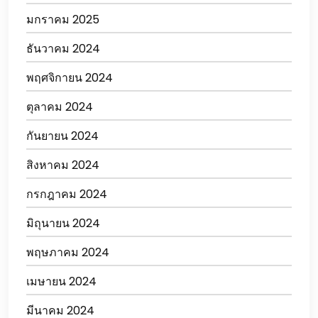
มกราคม 2025
ธันวาคม 2024
พฤศจิกายน 2024
ตุลาคม 2024
กันยายน 2024
สิงหาคม 2024
กรกฎาคม 2024
มิถุนายน 2024
พฤษภาคม 2024
เมษายน 2024
มีนาคม 2024