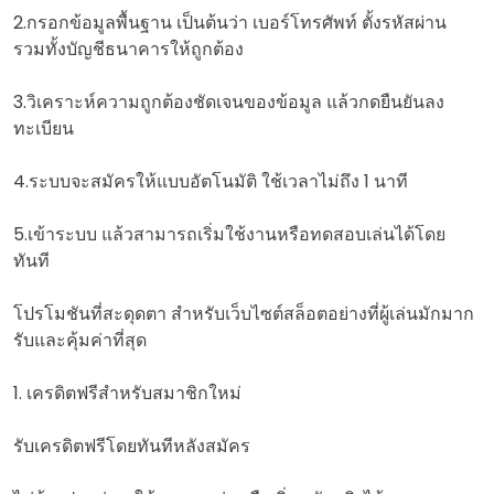
2.กรอกข้อมูลพื้นฐาน เป็นต้นว่า เบอร์โทรศัพท์ ตั้งรหัสผ่าน
รวมทั้งบัญชีธนาคารให้ถูกต้อง
3.วิเคราะห์ความถูกต้องชัดเจนของข้อมูล แล้วกดยืนยันลง
ทะเบียน
4.ระบบจะสมัครให้แบบอัตโนมัติ ใช้เวลาไม่ถึง 1 นาที
5.เข้าระบบ แล้วสามารถเริ่มใช้งานหรือทดสอบเล่นได้โดย
ทันที
โปรโมชันที่สะดุดตา สำหรับเว็บไซต์สล็อตอย่างที่ผู้เล่นมักมาก
รับและคุ้มค่าที่สุด
1. เครดิตฟรีสำหรับสมาชิกใหม่
รับเครดิตฟรีโดยทันทีหลังสมัคร