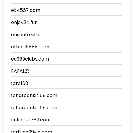
ek4567.com
enjoy24.fun
erisauto.site
etbet16888.com
eu369clubs.com
FAFA123
faro168
fcharoenkit168.com
fcharoenkit168.com
finfinbet789.com
fortune99vip.com