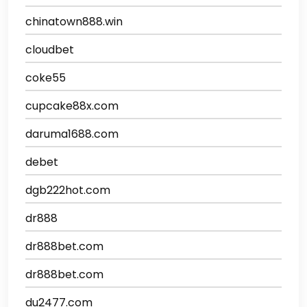
chinatown888.win
cloudbet
coke55
cupcake88x.com
daruma1688.com
debet
dgb222hot.com
dr888
dr888bet.com
dr888bet.com
du2477.com