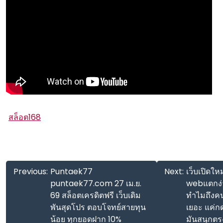
สล็อต168
แนะแนว
Previous:
Puntaek77
Next:
เว็บเปิดให
เรื่อง
puntaek77.com 27 เม.ย.
webแตกง่
69 สล็อตเครดิตฟรี เว็บเดิม
ทำไมถึงคน
พันสุดโปร ตอบโจทย์สายทุน
เยอะ แค่ก
น้อย ทุกยอดฝาก 10%
มันสนุกต