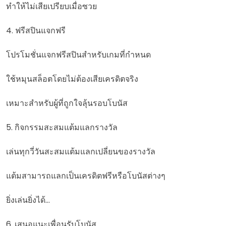
ทำให้ไม่เสียเปรียบเมื่อซวย
4. ฟรีสปินแจกฟรี
โปรโมชั่นแจกฟรีสปินสำหรับเกมที่กำหนด
ใช้หมุนสล็อตโดยไม่ต้องเสียเครดิตจริง
เหมาะสำหรับผู้ที่ถูกใจลุ้นรอบโบนัส
5. กิจกรรมสะสมแต้มแลกรางวัล
เล่นทุกวี่วันสะสมแต้มแลกเปลี่ยนของรางวัล
แต้มสามารถแลกเป็นเครดิตฟรีหรือโบนัสต่างๆ
ยิ่งเล่นยิ่งได้…
6. เสนอแนะเพื่อนรับโบนัส