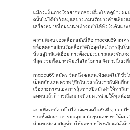
แม้กระนั้นดวงใจอยากทดลองเสี่ยงโชคดูบ้าง ผมเล
ตนั้นไม่ได้จำกัดอยู่แค่บางเกมหรือบางค่ายเพียงแค่
เครื่องหมายที่หมุนบนหน้าจอทำให้หัวใจเต้นแรงร
ความพิเศษของสล็อตสมัยนี้คือ macau69 สมัคร 
สล็อตคลาสสิกหรือสล็อตวิดีโอยุคใหม่ การลุ้นโ
นั้นอยู่ใกล้แค่เอื้อม การตั้งงบประมาณและจัดแจงเง
ที่สุด รวมทั้งเบาๆเพิ่มเมื่อได้โอกาส จังหวะนี้เ
macau69 สมัคร วันหนึ่งผมเล่นเพียงแค่ไม่กี่ชั่
เป็นหลักแสน ความรู้สึกในเวลานั้นราวกับฝันที่กลาย
เชื่อสายตาตนเอง การลุ้นทุกสปินมันทำให้ทุกวิ
อดทนแล้วก็การเลือกเกมที่สมควรช่วยให้ทุนน้อ
อย่าเพิ่งจะท้อแม้ไม่ได้แจ็คพอตในทันที ทุกเ
รวมทั้งศึกษาเล่าเรียนอุบายนิดๆหน่อยๆทำให้ผมสา
คือเทคนิคสำคัญที่ทำให้ผมทำกำไรหลักแสนได้จริง 