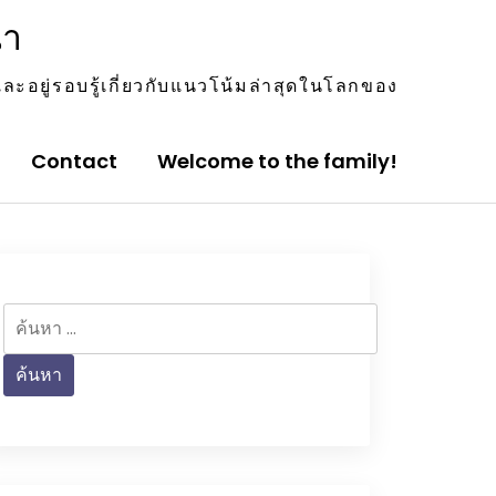
นา
ยู่รอบรู้เกี่ยวกับแนวโน้มล่าสุดในโลกของ
Contact
Welcome to the family!
ค้นหา
สำหรับ: