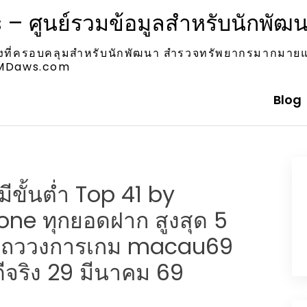
 ศูนย์รวมข้อมูลสำหรับนักพัฒ
ี่ครอบคลุมสำหรับนักพัฒนา สำรวจทรัพยากรมากมายและอ
 iMDaws.com
Blog
ีขั้นต่ำ Top 41 by
e ทุกยอดฝาก สูงสุด 5
ัวแถววงการเกม macau69
ดีจริง 29 มีนาคม 69