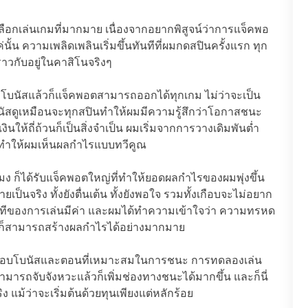
ือกเล่นเกมที่มากมาย เนื่องจากอยากพิสูจน์ว่าการแจ็คพอ
นั้น ความเพลิดเพลินเริ่มขึ้นทันทีที่ผมกดสปินครั้งแรก ทุก
าวกับอยู่ในคาสิโนจริงๆ
โบนัสแล้วก็แจ็คพอตสามารถออกได้ทุกเกม ไม่ว่าจะเป็น
บนัสดูเหมือนจะทุกสปินทำให้ผมมีความรู้สึกว่าโอกาสชนะ
ินให้ถี่ถ้วนก็เป็นสิ่งจำเป็น ผมเริ่มจากการวางเดิมพันต่ำ
องที่ทำให้ผมเห็นผลกำไรแบบทวีคูณ
วโมง ก็ได้รับแจ็คพอตใหญ่ที่ทำให้ยอดผลกำไรของผมพุ่งขึ้น
เป็นจริง ทั้งยังตื่นเต้น ทั้งยังพอใจ รวมทั้งเกือบจะไม่อยาก
นาทีของการเล่นมีค่า และผมได้ทำความเข้าใจว่า ความทรหด
ยก็สามารถสร้างผลกำไรได้อย่างมากมาย
กมมีรอบโบนัสและตอนที่เหมาะสมในการชนะ การทดลองเล่น
มารถจับจังหวะแล้วก็เพิ่มช่องทางชนะได้มากขึ้น และก็นี่
แม้ว่าจะเริ่มต้นด้วยทุนเพียงแต่หลักร้อย