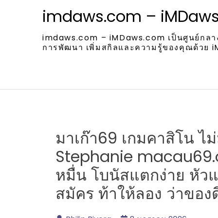
Skip
imdaws.com – iMDaws –
to
content
imdaws.com – iMDaws.com เป็นศูนย์กลางท
การพัฒนา เพิ่มสกิลและความรู้ของคุณด้วย
มาเก๊า69 เกมคาสิโน ไม่ม
Stephanie macau69.on
หมื่น โบนัสแตกง่าย ห
สมัคร ท้าให้ลอง ว่าของ