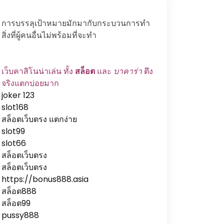
การบรรลุเป้าหมายมักมากับกระบวนการทำ
สิ่งที่ผู้คนอื่นไม่พร้อมที่จะทำ
เว็บคาสิโนน่าเล่น ทั้ง
สล็อต
และ
บาคาร่า
ตึง
จริงแตกบ่อยมาก
joker 123
slot168
สล็อตเว็บตรง แตกง่าย
slot99
slot66
สล็อตเว็บตรง
สล็อตเว็บตรง
https://bonus888.asia
สล็อต888
สล็อต99
pussy888