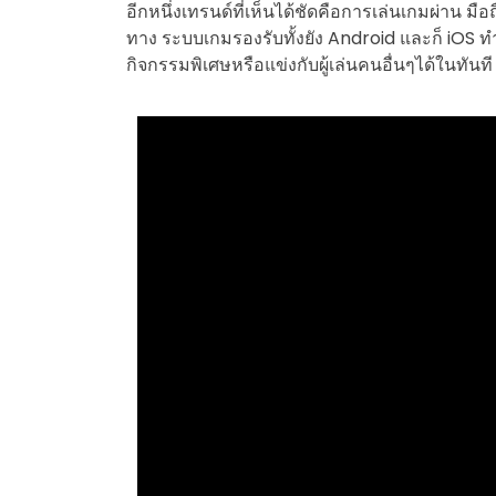
อีกหนึ่งเทรนด์ที่เห็นได้ชัดคือการเล่นเกมผ่าน มื
ทาง ระบบเกมรองรับทั้งยัง Android และก็ iOS 
กิจกรรมพิเศษหรือแข่งกับผู้เล่นคนอื่นๆได้ในทันที