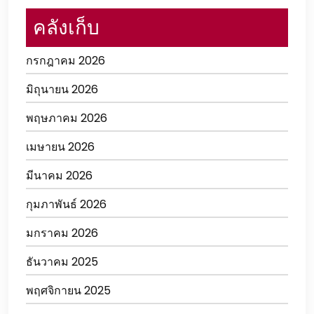
คลังเก็บ
กรกฎาคม 2026
มิถุนายน 2026
พฤษภาคม 2026
เมษายน 2026
มีนาคม 2026
กุมภาพันธ์ 2026
มกราคม 2026
ธันวาคม 2025
พฤศจิกายน 2025