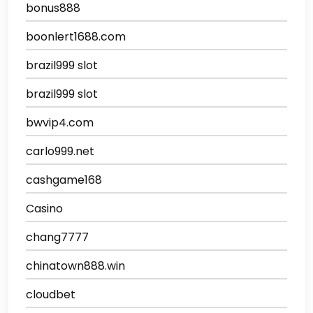
bonus888
boonlert1688.com
brazil999 slot
brazil999 slot
bwvip4.com
carlo999.net
cashgame168
Casino
chang7777
chinatown888.win
cloudbet