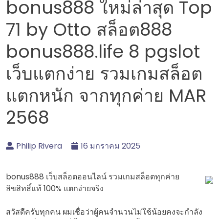
bonus888 ใหม่ล่าสุด Top
71 by Otto สล็อต888
bonus888.life 8 pgslot
เว็บแตกง่าย รวมเกมสล็อต
แตกหนัก จากทุกค่าย MAR
2568
Philip Rivera
16 มกราคม 2025
bonus888 เว็บสล็อตออนไลน์ รวมเกมสล็อตทุกค่าย
ลิขสิทธิ์แท้ 100% แตกง่ายจริง
สวัสดีครับทุกคน ผมเชื่อว่าผู้คนจำนวนไม่ใช้น้อยคงจะกำลัง