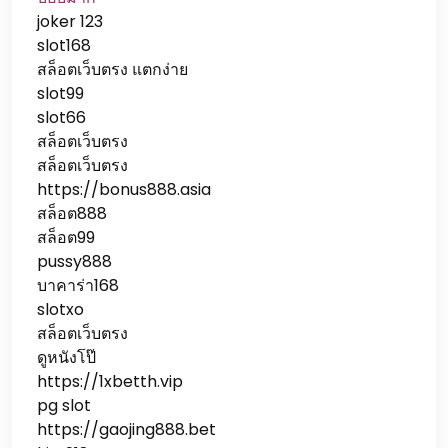
joker 123
slot168
สล็อตเว็บตรง แตกง่าย
slot99
slot66
สล็อตเว็บตรง
สล็อตเว็บตรง
https://bonus888.asia
สล็อต888
สล็อต99
pussy888
บาคาร่า168
slotxo
สล็อตเว็บตรง
ดูหนังโป๊
https://1xbetth.vip
pg slot
https://gaojing888.bet