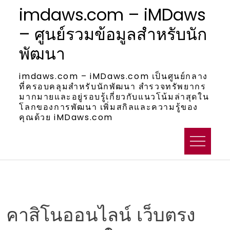
Skip
imdaws.com – iMDaws
to
– ศูนย์รวมข้อมูลสำหรับนัก
content
พัฒนา
imdaws.com – iMDaws.com เป็นศูนย์กลาง
ที่ครอบคลุมสำหรับนักพัฒนา สำรวจทรัพยากร
มากมายและอยู่รอบรู้เกี่ยวกับแนวโน้มล่าสุดใน
โลกของการพัฒนา เพิ่มสกิลและความรู้ของ
คุณด้วย iMDaws.com
คาสิโนออนไลน์ เว็บตรง