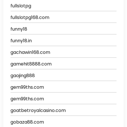
fullslotpg
fullslotpg168.com
funny18
funny18.in
gachawin168.com
gamehit8888.com
gaojing888
gem99ths.com
gem99ths.com
goatbetroyalcasino.com
gobaza88.com