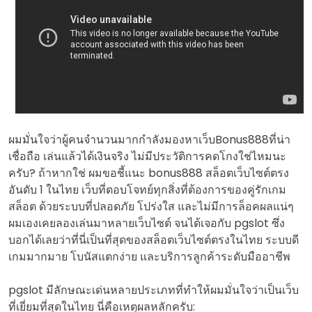
ผมมั่นใจว่าผู้คนจำนวนมากกำลังมองหาเว็บBonus888ที่น่า
เชื่อถือ เล่นแล้วได้เงินจริง ไม่มีประวัติการคดโกงใช่ไหมนะ
ครับ? ถ้าหากใช่ ผมขอชี้แนะ bonus888 สล็อตเว็บไซต์ตรง
อันดับ 1 ในไทย เว็บที่ตอบโจทย์ทุกสิ่งที่ต้องการของคู่รักเกม
สล็อต ด้วยระบบที่ปลอดภัย โปร่งใส และไม่มีการล็อคผลแน่ๆ
ผมเองเคยลองเล่นมาหลายเว็บไซต์ จนได้เจอกับ pgslot ซึ่ง
บอกได้เลยว่าที่นี่เป็นที่สุดของสล็อตเว็บไซต์ตรงในไทย ระบบดี
เกมมากมาย โบนัสแตกง่าย และบริการลูกค้าระดับมืออาชีพ
pgslot มีลักษณะเด่นหลายประเภทที่ทำให้ผมมั่นใจว่าเป็นเว็บ
ที่เยี่ยมที่สุดในไทย นี่คือเหตุผลหลักครับ: