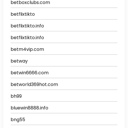
betboxclubs.com
betflixtikto
betflixtikto.info
betflixtikto.info
betm4vip.com
betway
betwin6666.com
betworld369hot.com
bh99
bluewin8888.info
bng55