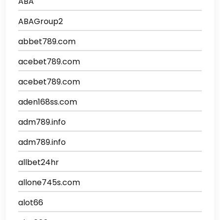
ABA
ABAGroup2
abbet789.com
acebet789.com
acebet789.com
aden168ss.com
adm789.info
adm789.info
allbet24hr
allone745s.com
alot66