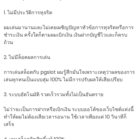
1. ไม่มีประวัติการทุจริต
ผมเล่นมานานและไม่เคยเผชิญปัญหาหัวข้อการทุจริตหรือการ
ชำระเงิน ครั้งใดก็ตามผมเบิกเงิน เงินฝากบัญชีไวและก็ครบ
ถ้วน
2. ไม่มีล็อคผลการเล่น
การเล่นสล็อตกับ pgslot ผมรู้สึกมั่นใจเพราะเหตุว่าผลของการ
เล่นทุกหนเป็นแบบสุ่ม 100% ไม่มีการปรับผลให้เสียเปรียบ
3. ระบบอัตโนมัติ รวดเร็วรวมทั้งไม่เป็นอันตราย
ไม่ว่าจะเป็นการฝากหรือเบิกเงิน ระบบออโต้ของเว็บไซต์แห่งนี้
ทำให้ผมไม่ต้องเสียเวลารอนาน ใช้เวลาเพียงแค่ 10 วินาทีก็
เสร็จ