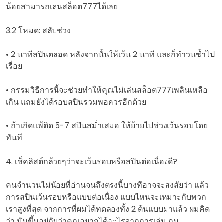
น้อยสามารถเล่นสล็อต777ได้เลย
3.2 โหมด: สลับช่วง
• 2 นาทีสปินตลอด หลังจากนั้นให้เว้น 2 นาที และก็ทำวนซ้ำไป
เรื่อย
• กรรมวิธีการนี้จะช่วยทำให้คุณไม่เล่นสล็อต777เพลินเหลือ
เกิน แถมยังได้รอบสปินรวมพอควรอีกด้วย
• ถ้าเกิดแพ้ติด 5-7 สปินสม่ำเสมอ ให้ย้ายไปช่วงเว้นรอบโดย
ทันที
4. เช็คลิสต์กล้วยๆว่าจะเว้นรอบหรือสปินต่อเนื่องดี?
คนจำนวนไม่น้อยที่อ่านจนถึงตรงนี้บางทีอาจจะสงสัยว่า แล้ว
การสปินเว้นรอบหรือแบบต่อเนื่อง แบบไหนจะเหมาะกับพวก
เราสูงที่สุด จากการที่ผมได้ทดลองทั้ง 2 ต้นแบบมาแล้ว ผมคิด
ว่า มันขึ้นอยู่กับว่าคุณอยากได้อะไรจากการเล่นเกม