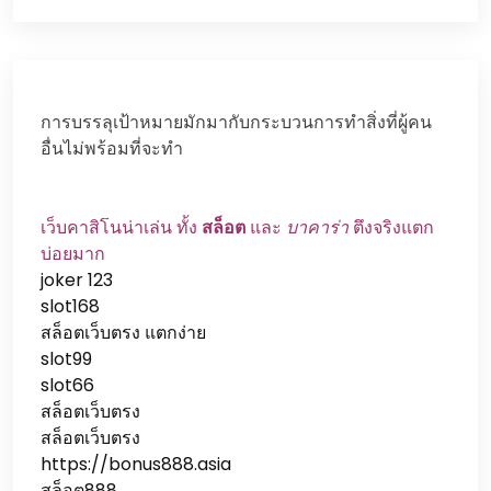
การบรรลุเป้าหมายมักมากับกระบวนการทำสิ่งที่ผู้คน
อื่นไม่พร้อมที่จะทำ
เว็บคาสิโนน่าเล่น ทั้ง
สล็อต
และ
บาคาร่า
ตึงจริงแตก
บ่อยมาก
joker 123
slot168
สล็อตเว็บตรง แตกง่าย
slot99
slot66
สล็อตเว็บตรง
สล็อตเว็บตรง
https://bonus888.asia
สล็อต888