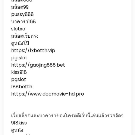
สล็อต99
pussy888
บาคาร่า168
slotxo
สล็อตเว็บตรง
ดูหนังโป๊
https://1xbetth.vip
pg slot
https://gaojing888.bet
kiss918
pgslot
188betth
https://www.doomovie-hd.pro
เว็บสล็อตและบาคาร่าของโครตดีเว็บนี้เล่นแล้วรวยจัดๆ
918kiss
ดูหนัง