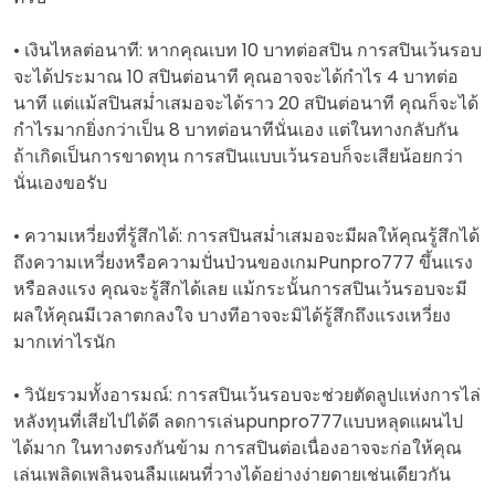
• เงินไหลต่อนาที: หากคุณเบท 10 บาทต่อสปิน การสปินเว้นรอบ
จะได้ประมาณ 10 สปินต่อนาที คุณอาจจะได้กำไร 4 บาทต่อ
นาที แต่แม้สปินสม่ำเสมอจะได้ราว 20 สปินต่อนาที คุณก็จะได้
กำไรมากยิ่งกว่าเป็น 8 บาทต่อนาทีนั่นเอง แต่ในทางกลับกัน
ถ้าเกิดเป็นการขาดทุน การสปินแบบเว้นรอบก็จะเสียน้อยกว่า
นั่นเองขอรับ
• ความเหวี่ยงที่รู้สึกได้: การสปินสม่ำเสมอจะมีผลให้คุณรู้สึกได้
ถึงความเหวี่ยงหรือความปั่นป่วนของเกมPunpro777 ขึ้นแรง
หรือลงแรง คุณจะรู้สึกได้เลย แม้กระนั้นการสปินเว้นรอบจะมี
ผลให้คุณมีเวลาตกลงใจ บางทีอาจจะมิได้รู้สึกถึงแรงเหวี่ยง
มากเท่าไรนัก
• วินัยรวมทั้งอารมณ์: การสปินเว้นรอบจะช่วยตัดลูปแห่งการไล่
หลังทุนที่เสียไปได้ดี ลดการเล่นpunpro777แบบหลุดแผนไป
ได้มาก ในทางตรงกันข้าม การสปินต่อเนื่องอาจจะก่อให้คุณ
เล่นเพลิดเพลินจนลืมแผนที่วางได้อย่างง่ายดายเช่นเดียวกัน