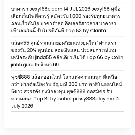
บาคาร่า sexy168c.com 14 JUL 2026 sexy168 คู่มือ
เลือกเว็บไพ่ที่ควรรู้ สมัครรับ 1,000 รองรับทุกธนาคาร
ถอนเร็วทันใจ บาคาร่าสด ดีลเลอร์สาวสวย บาคาร่า
เข้าเล่นวันนี้ รับโปรดีทันที Top 83 by Clarita
สล็อต55 ศูนย์รวมเกมยอดนิยมแห่งยุคใหม่ ฝากแรก
ของวัน 20% ทุนน้อย สอยเงินแสน ประสบการณ์เกม
เหนือระดับ jinda55 คลิกเดียวเริ่มได้ Top 66 by Colin
jin55.guru 15 สิงหา 69
พุซซี่888 สล็อตออนไลน์ โลกแห่งความสนุก ที่เหนือ
กว่า ฝากต่อเนื่องรับ อัญมณี 300 บาท คาสิโนออนไลน์
5ดาว สวรรค์ของนักลงทุน พุซซี่888 กดสมัคร รับ
ความสนุก Top 81 by Isabel pussy888play.me 12
July 2026