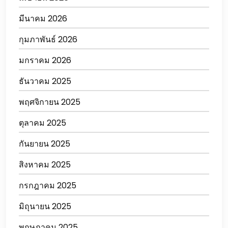
มีนาคม 2026
กุมภาพันธ์ 2026
มกราคม 2026
ธันวาคม 2025
พฤศจิกายน 2025
ตุลาคม 2025
กันยายน 2025
สิงหาคม 2025
กรกฎาคม 2025
มิถุนายน 2025
พฤษภาคม 2025