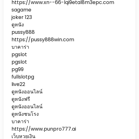
https://www.xn--66-lqi9etal8m3epc.com
sagame
joker 123
ดูหนัง
pussy888
https://pussy888win.com
บาคาร่า
pgslot
pgslot
pg99
fullslotpg
live22
ดูหนังออนไลน์
ดูหนังฟรี
ดูหนังออนไลน์
ดูหนังชนโรง
บาคาร่า
https://www.punpro777.ai
เว็บหวยเงิน